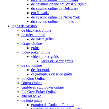
de cassinos online em West Virginia
do cassino online de Delaware
em Nevada
do cassino online de Nova York
do cassino online de Illinois
jogos de cassino
de blackjack online
de roleta online
de roleta grátis
Craps Online
grátis
video poker online
video poker grátis
Jacks or Better grátis
de slot online
de slot grátis
caça-níqueis clássico grátis
do Kino Online
Bingo Online
caribbean stud poker online
Pai Gow Poker Online
alto ou baixo
de jogo grátis
gratuito da Roda da Fortuna