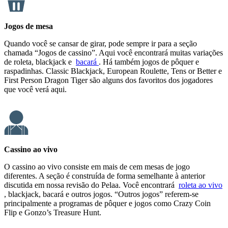
Jogos de mesa
Quando você se cansar de girar, pode sempre ir para a seção
chamada “Jogos de cassino”. Aqui você encontrará muitas variações
de roleta, blackjack e
bacará
. Há também jogos de pôquer e
raspadinhas. Classic Blackjack, European Roulette, Tens or Better e
First Person Dragon Tiger são alguns dos favoritos dos jogadores
que você verá aqui.
Cassino ao vivo
O cassino ao vivo consiste em mais de cem mesas de jogo
diferentes. A seção é construída de forma semelhante à anterior
discutida em nossa revisão do Pelaa. Você encontrará
roleta ao vivo
, blackjack, bacará e outros jogos. “Outros jogos” referem-se
principalmente a programas de pôquer e jogos como Crazy Coin
Flip e Gonzo’s Treasure Hunt.