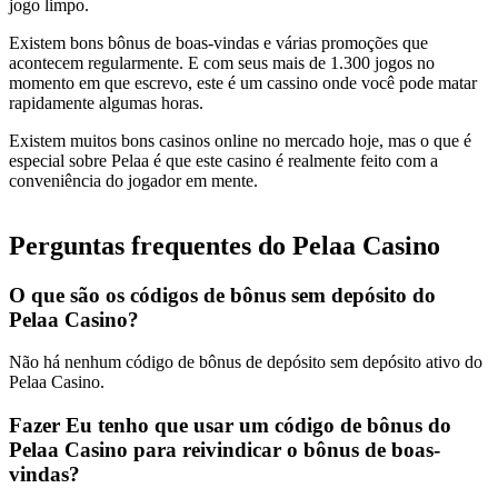
jogo limpo.
Existem bons bônus de boas-vindas e várias promoções que
acontecem regularmente. E com seus mais de 1.300 jogos no
momento em que escrevo, este é um cassino onde você pode matar
rapidamente algumas horas.
Existem muitos bons casinos online no mercado hoje, mas o que é
especial sobre Pelaa é que este casino é realmente feito com a
conveniência do jogador em mente.
Perguntas frequentes do Pelaa Casino
O que são os códigos de bônus sem depósito do
Pelaa Casino?
Não há nenhum código de bônus de depósito sem depósito ativo do
Pelaa Casino.
Fazer Eu tenho que usar um código de bônus do
Pelaa Casino para reivindicar o bônus de boas-
vindas?