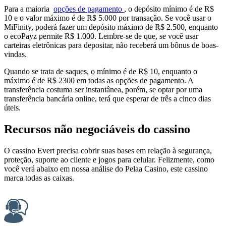
Para a maioria
opções de pagamento
, o depósito mínimo é de R$
10 e o valor máximo é de R$ 5.000 por transação. Se você usar o
MiFinity, poderá fazer um depósito máximo de R$ 2.500, enquanto
o ecoPayz permite R$ 1.000. Lembre-se de que, se você usar
carteiras eletrônicas para depositar, não receberá um bônus de boas-
vindas.
Quando se trata de saques, o mínimo é de R$ 10, enquanto o
máximo é de R$ 2300 em todas as opções de pagamento. A
transferência costuma ser instantânea, porém, se optar por uma
transferência bancária online, terá que esperar de três a cinco dias
úteis.
Recursos não negociáveis ​​do cassino
O cassino Evert precisa cobrir suas bases em relação à segurança,
proteção, suporte ao cliente e jogos para celular. Felizmente, como
você verá abaixo em nossa análise do Pelaa Casino, este cassino
marca todas as caixas.