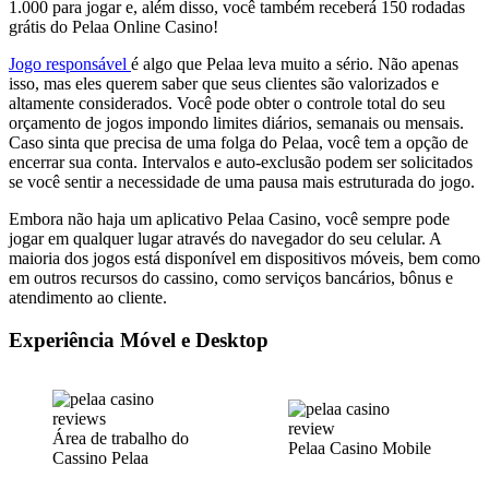
1.000 para jogar e, além disso, você também receberá 150 rodadas
grátis do Pelaa Online Casino!
Jogo responsável
é algo que Pelaa leva muito a sério. Não apenas
isso, mas eles querem saber que seus clientes são valorizados e
altamente considerados. Você pode obter o controle total do seu
orçamento de jogos impondo limites diários, semanais ou mensais.
Caso sinta que precisa de uma folga do Pelaa, você tem a opção de
encerrar sua conta. Intervalos e auto-exclusão podem ser solicitados
se você sentir a necessidade de uma pausa mais estruturada do jogo.
Embora não haja um aplicativo Pelaa Casino, você sempre pode
jogar em qualquer lugar através do navegador do seu celular. A
maioria dos jogos está disponível em dispositivos móveis, bem como
em outros recursos do cassino, como serviços bancários, bônus e
atendimento ao cliente.
Experiência Móvel e Desktop
Área de trabalho do
Pelaa Casino Mobile
Cassino Pelaa