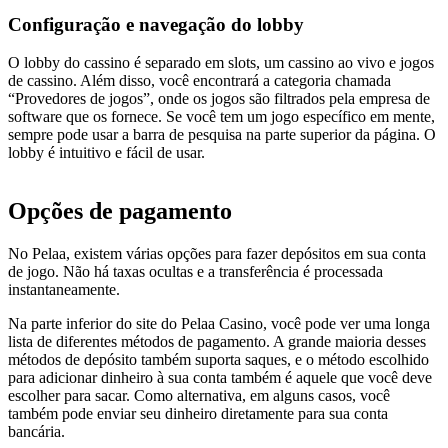
Configuração e navegação do lobby
O lobby do cassino é separado em slots, um cassino ao vivo e jogos
de cassino. Além disso, você encontrará a categoria chamada
“Provedores de jogos”, onde os jogos são filtrados pela empresa de
software que os fornece. Se você tem um jogo específico em mente,
sempre pode usar a barra de pesquisa na parte superior da página. O
lobby é intuitivo e fácil de usar.
Opções de pagamento
No Pelaa, existem várias opções para fazer depósitos em sua conta
de jogo. Não há taxas ocultas e a transferência é processada
instantaneamente.
Na parte inferior do site do Pelaa Casino, você pode ver uma longa
lista de diferentes métodos de pagamento. A grande maioria desses
métodos de depósito também suporta saques, e o método escolhido
para adicionar dinheiro à sua conta também é aquele que você deve
escolher para sacar. Como alternativa, em alguns casos, você
também pode enviar seu dinheiro diretamente para sua conta
bancária.