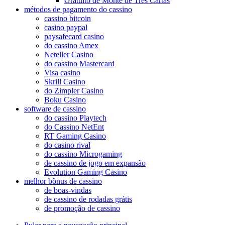
Gratuito de Monte de Três Cartas
métodos de pagamento do cassino
cassino bitcoin
casino paypal
paysafecard casino
do cassino Amex
Neteller Casino
do cassino Mastercard
Visa casino
Skrill Casino
do Zimpler Casino
Boku Casino
software de cassino
do cassino Playtech
do Cassino NetEnt
RT Gaming Casino
do casino rival
do cassino Microgaming
de cassino de jogo em expansão
Evolution Gaming Casino
melhor bônus de cassino
de boas-vindas
de cassino de rodadas grátis
de promoção de cassino