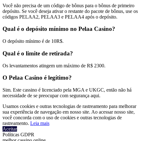
Você não precisa de um código de bônus para o bônus de primeiro
depósito. Se você deseja ativar o restante do pacote de bônus, use os
códigos PELAA2, PELAA3 e PELAA4 após o depósito.
Qual é o depósito mínimo no Pelaa Casino?
O depósito mínimo é de 10R$.
Qual é o limite de retirada?
Os levantamentos atingem um máximo de R$ 2300.
O Pelaa Casino é legítimo?
Sim. Este cassino é licenciado pela MGA e UKGC, então não há
necessidade de se preocupar com segurança aqui.
Usamos cookies e outras tecnologias de rastreamento para melhorar
sua experiência de navegação em nosso site. Ao acessar nosso site,
você concorda com o uso de cookies e outras tecnologias de
rastreamento.
Leia mais
Aceitar
Políticas GDPR
melhor cassino online