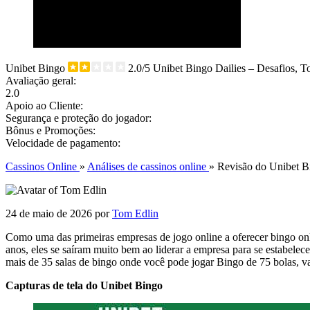
Unibet Bingo
2.0/5
Unibet Bingo Dailies – Desafios, T
Avaliação geral:
2.0
Apoio ao Cliente:
Segurança e proteção do jogador:
Bônus e Promoções:
Velocidade de pagamento:
Cassinos Online
»
Análises de cassinos online
»
Revisão do Unibet Bi
24 de maio de 2026
por
Tom Edlin
Como uma das primeiras empresas de jogo online a oferecer bingo on
anos, eles se saíram muito bem ao liderar a empresa para se estabele
mais de 35 salas de bingo onde você pode jogar Bingo de 75 bolas, va
Capturas de tela do Unibet Bingo