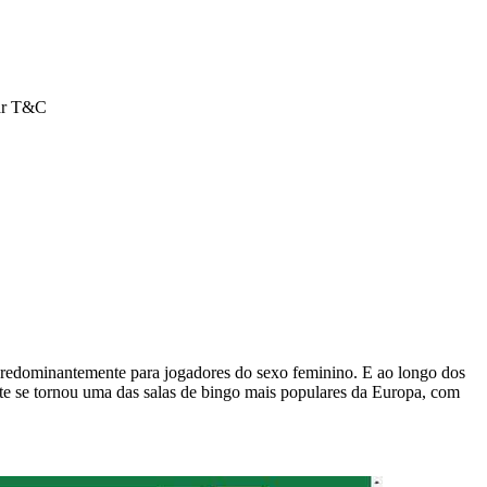
car T&C
 predominantemente para jogadores do sexo feminino. E ao longo dos
site se tornou uma das salas de bingo mais populares da Europa, com