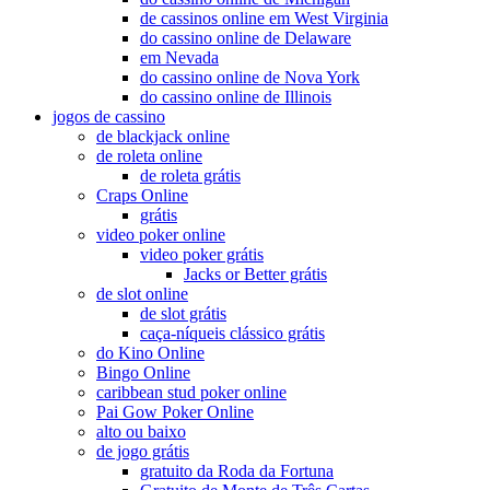
de cassinos online em West Virginia
do cassino online de Delaware
em Nevada
do cassino online de Nova York
do cassino online de Illinois
jogos de cassino
de blackjack online
de roleta online
de roleta grátis
Craps Online
grátis
video poker online
video poker grátis
Jacks or Better grátis
de slot online
de slot grátis
caça-níqueis clássico grátis
do Kino Online
Bingo Online
caribbean stud poker online
Pai Gow Poker Online
alto ou baixo
de jogo grátis
gratuito da Roda da Fortuna