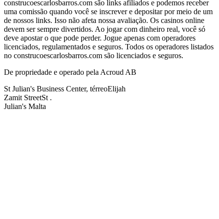
construcoescarlosbarros.com são links afiliados e podemos receber
uma comissão quando você se inscrever e depositar por meio de um
de nossos links.
Isso não afeta nossa avaliação.
Os casinos online
devem ser sempre divertidos.
Ao jogar com dinheiro real, você só
deve apostar o que pode perder.
Jogue apenas com operadores
licenciados, regulamentados e seguros.
Todos os operadores listados
no construcoescarlosbarros.com são licenciados e seguros.
De propriedade e operado pela Acroud AB
St Julian's Business Center, térreoElijah
Zamit StreetSt
.
Julian's Malta