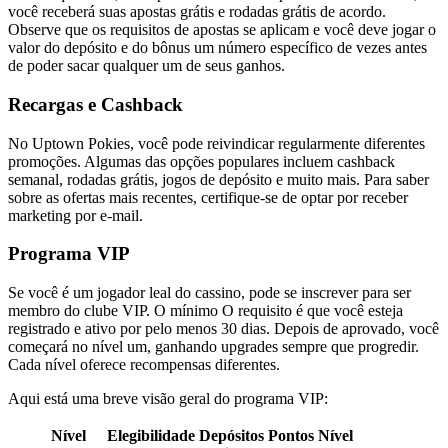
você receberá suas apostas grátis e rodadas grátis de acordo.
Observe que os requisitos de apostas se aplicam e você deve jogar o
valor do depósito e do bônus um número específico de vezes antes
de poder sacar qualquer um de seus ganhos.
Recargas e Cashback
No Uptown Pokies, você pode reivindicar regularmente diferentes
promoções. Algumas das opções populares incluem cashback
semanal, rodadas grátis, jogos de depósito e muito mais. Para saber
sobre as ofertas mais recentes, certifique-se de optar por receber
marketing por e-mail.
Programa VIP
Se você é um jogador leal do cassino, pode se inscrever para ser
membro do clube VIP. O mínimo O requisito é que você esteja
registrado e ativo por pelo menos 30 dias. Depois de aprovado, você
começará no nível um, ganhando upgrades sempre que progredir.
Cada nível oferece recompensas diferentes.
Aqui está uma breve visão geral do programa VIP:
Nível
Elegibilidade
Depósitos
Pontos
Nível