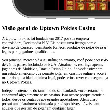
Visão geral do Uptown Pokies Casino
A Uptown Pokies foi fundada em 2017 por sua empresa
controladora, Deckmedia N.V. Ela possui uma licença com o
governo de Curaçao, permitindo fornecer produtos de jogos de azar
legais para jogadores qualificados.
Seu principal mercado é a Austrália; no entanto, você pode acessá-lo
de vários países, incluindo os EUA. Atualmente, restringe apenas
jogadores da Moldávia, Israel e Reino Unido. Se você estiver em
um estado americano que permite jogar em cassinos online e você é
maior do que a idade mínima legal, pode se inscrever com segurança
no Uptown Pokies.
Independentemente do tamanho do seu bankroll, você certamente
encontrará algo atraente neste cassino. Isso ocorre porque atende a
todos, desde os centavos aos grandes apostadores. Além disso,
possui uma plataforma otimizada para dispositivos móveis para
aqueles que gostam de jogar em qualquer lugar.