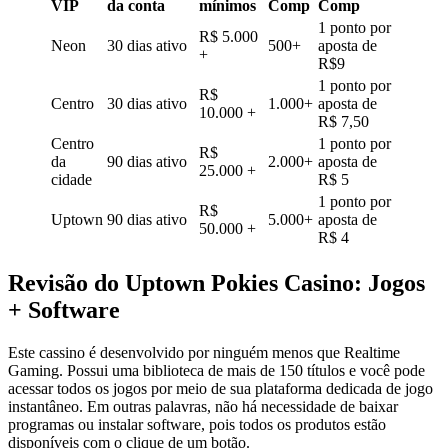
VIP
da conta
mínimos
Comp
Comp
1 ponto por
R$ 5.000
Neon
30 dias ativo
500+
aposta de
+
R$9
1 ponto por
R$
Centro
30 dias ativo
1.000+
aposta de
10.000 +
R$ 7,50
Centro
1 ponto por
R$
da
90 dias ativo
2.000+
aposta de
25.000 +
cidade
R$ 5
1 ponto por
R$
Uptown
90 dias ativo
5.000+
aposta de
50.000 +
R$ 4
Revisão do Uptown Pokies Casino: Jogos
+ Software
Este cassino é desenvolvido por ninguém menos que Realtime
Gaming. Possui uma biblioteca de mais de 150 títulos e você pode
acessar todos os jogos por meio de sua plataforma dedicada de jogo
instantâneo. Em outras palavras, não há necessidade de baixar
programas ou instalar software, pois todos os produtos estão
disponíveis com o clique de um botão.