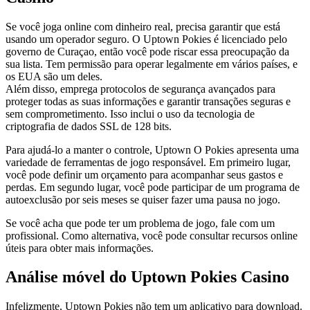
Se você joga online com dinheiro real, precisa garantir que está
usando um operador seguro. O Uptown Pokies é licenciado pelo
governo de Curaçao, então você pode riscar essa preocupação da
sua lista. Tem permissão para operar legalmente em vários países, e
os EUA são um deles.
Além disso, emprega protocolos de segurança avançados para
proteger todas as suas informações e garantir transações seguras e
sem comprometimento. Isso inclui o uso da tecnologia de
criptografia de dados SSL de 128 bits.
Para ajudá-lo a manter o controle, Uptown O Pokies apresenta uma
variedade de ferramentas de jogo responsável. Em primeiro lugar,
você pode definir um orçamento para acompanhar seus gastos e
perdas. Em segundo lugar, você pode participar de um programa de
autoexclusão por seis meses se quiser fazer uma pausa no jogo.
Se você acha que pode ter um problema de jogo, fale com um
profissional. Como alternativa, você pode consultar recursos online
úteis para obter mais informações.
Análise móvel do Uptown Pokies Casino
Infelizmente, Uptown Pokies não tem um aplicativo para download.