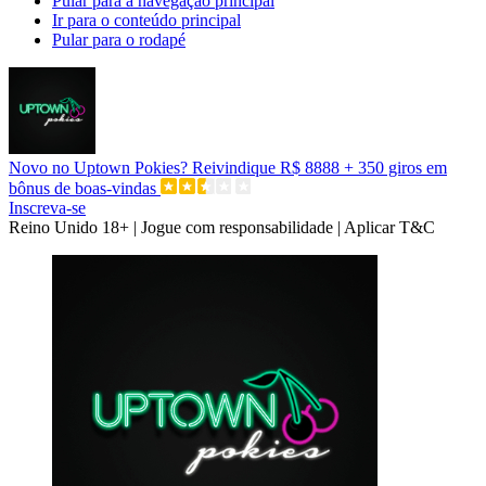
Pular para a navegação principal
Ir para o conteúdo principal
Pular para o rodapé
Novo no Uptown Pokies? Reivindique R$ 8888 + 350 giros em
bônus de boas-vindas
Inscreva-se
Reino Unido 18+ | Jogue com responsabilidade | Aplicar T&C