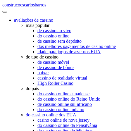
construcoescarlosbarros
avaliações de cassino
mais popular
de cassino ao vivo
do cassino online
de cassino sem depósito
dos melhores pagamentos de casino online
idade para jogos de azar nos EUA
de tipo de cassino
de cassino móvel
de cassino de bônus
baixar
cassino de realidade virtual
High Roller Casino
do país
do cassino online canadense
do cassino online do Reino Unido
de cassino online sul-africano
do cassino online indiano
do cassino online dos EUA
casino online de nova jersey
do cassino online da Pensilvânia
do cassino online de Michigan