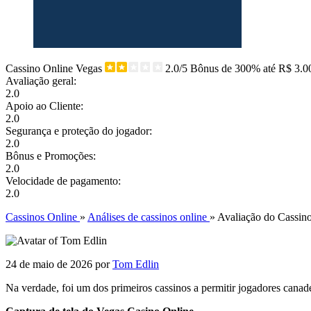
Cassino Online Vegas
2.0/5
Bônus de 300% até R$ 3.00
Avaliação geral:
2.0
Apoio ao Cliente:
2.0
Segurança e proteção do jogador:
2.0
Bônus e Promoções:
2.0
Velocidade de pagamento:
2.0
Cassinos Online
»
Análises de cassinos online
»
Avaliação do Cassin
24 de maio de 2026
por
Tom Edlin
Na verdade, foi um dos primeiros cassinos a permitir jogadores cana