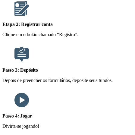
Etapa 2: Registrar conta
Clique em o botão chamado “Registro”.
Passo 3: Depósito
Depois de preencher os formulários, deposite seus fundos.
Passo 4: Jogar
Divirta-se jogando!