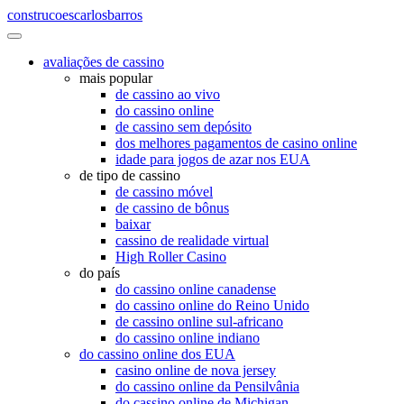
construcoescarlosbarros
avaliações de cassino
mais popular
de cassino ao vivo
do cassino online
de cassino sem depósito
dos melhores pagamentos de casino online
idade para jogos de azar nos EUA
de tipo de cassino
de cassino móvel
de cassino de bônus
baixar
cassino de realidade virtual
High Roller Casino
do país
do cassino online canadense
do cassino online do Reino Unido
de cassino online sul-africano
do cassino online indiano
do cassino online dos EUA
casino online de nova jersey
do cassino online da Pensilvânia
do cassino online de Michigan