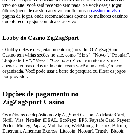
vivo do site, você será recebido sem nada. Se você deseja jogar
ótimos jogos de cassino ao vivo, confira nosso
cassino ao vivo
página de jogos, onde recomendamos apenas os melhores cassinos
que oferecem jogos com dealer ao vivo.
Lobby do Casino ZigZagSport
O lobby deles é desajeitadamente organizado. O ZigZagSport
Casino tem várias seções no site, como “Slots”, “Novo”, “Popular”,
“Jogos de TV”, “Mesa”, “Casino ao Vivo” e muito mais, mas
apenas algumas delas realmente levam você a uma coleção bem
organizada. Você pode usar a barra de pesquisa ou filtrar os jogos
por provedor.
Opções de pagamento no
ZigZagSport Casino
Os métodos de depósito no ZigZagSport Casino são MasterCard,
Skrill, Visa, Neteller, iDEAL, EcoPayz, EPS, Paysafe Card, Payeer,
Perfect Money, Papara, Multibanco, WebMoney, Piastrix, Bitcoin,
Ethereum, American Express, Litecoin, Neosurf, Trustly, Bitcoin