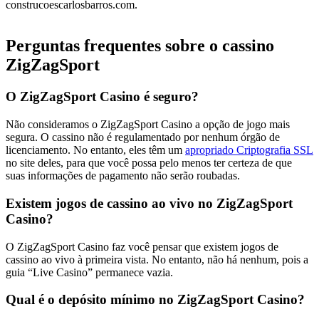
construcoescarlosbarros.com.
Perguntas frequentes sobre o cassino
ZigZagSport
O ZigZagSport Casino é seguro?
Não consideramos o ZigZagSport Casino a opção de jogo mais
segura. O cassino não é regulamentado por nenhum órgão de
licenciamento. No entanto, eles têm um
apropriado Criptografia SSL
no site deles, para que você possa pelo menos ter certeza de que
suas informações de pagamento não serão roubadas.
Existem jogos de cassino ao vivo no ZigZagSport
Casino?
O ZigZagSport Casino faz você pensar que existem jogos de
cassino ao vivo à primeira vista. No entanto, não há nenhum, pois a
guia “Live Casino” permanece vazia.
Qual é o depósito mínimo no ZigZagSport Casino?