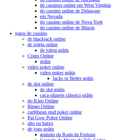
de cassinos online em West Virginia
do cassino online de Delaware
em Nevada
do cassino online de Nova York
do cassino online de Illinois
jogos de cassino
de blackjack online
de roleta online
de roleta grátis
Craps Online
grátis
video poker online
video poker grátis
Jacks or Better grátis
de slot online
de slot grátis
caça-níqueis clássico grátis
do Kino Online
Bingo Online
caribbean stud poker online
Pai Gow Poker Online
alto ou baixo
de jogo grátis
gratuito da Roda da Fortuna