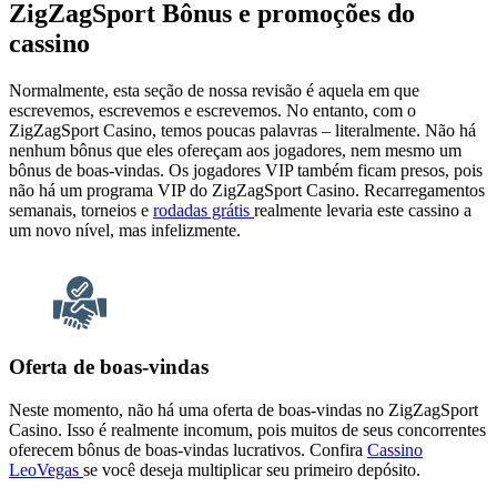
ZigZagSport Bônus e promoções do
cassino
Normalmente, esta seção de nossa revisão é aquela em que
escrevemos, escrevemos e escrevemos. No entanto, com o
ZigZagSport Casino, temos poucas palavras – literalmente. Não há
nenhum bônus que eles ofereçam aos jogadores, nem mesmo um
bônus de boas-vindas. Os jogadores VIP também ficam presos, pois
não há um programa VIP do ZigZagSport Casino. Recarregamentos
semanais, torneios e
rodadas grátis
realmente levaria este cassino a
um novo nível, mas infelizmente.
Oferta de boas-vindas
Neste momento, não há uma oferta de boas-vindas no ZigZagSport
Casino. Isso é realmente incomum, pois muitos de seus concorrentes
oferecem bônus de boas-vindas lucrativos. Confira
Cassino
LeoVegas
se você deseja multiplicar seu primeiro depósito.