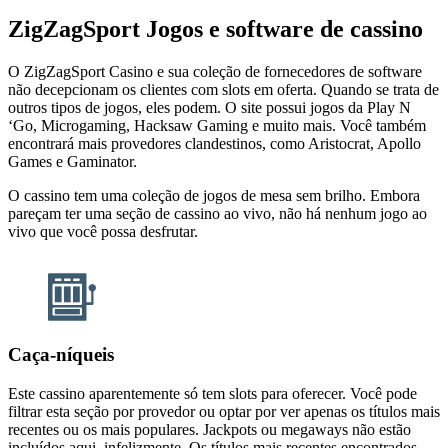
ZigZagSport Jogos e software de cassino
O ZigZagSport Casino e sua coleção de fornecedores de software
não decepcionam os clientes com slots em oferta. Quando se trata de
outros tipos de jogos, eles podem. O site possui jogos da Play N
‘Go, Microgaming, Hacksaw Gaming e muito mais. Você também
encontrará mais provedores clandestinos, como Aristocrat, Apollo
Games e Gaminator.
O cassino tem uma coleção de jogos de mesa sem brilho. Embora
pareçam ter uma seção de cassino ao vivo, não há nenhum jogo ao
vivo que você possa desfrutar.
Caça-níqueis
Este cassino aparentemente só tem slots para oferecer. Você pode
filtrar esta seção por provedor ou optar por ver apenas os títulos mais
recentes ou os mais populares. Jackpots ou megaways não estão
incluídos aqui, infelizmente. Os títulos mais recentes encontrados