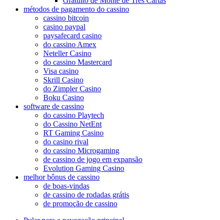
Gratuito de Monte de Três Cartas
métodos de pagamento do cassino
cassino bitcoin
casino paypal
paysafecard casino
do cassino Amex
Neteller Casino
do cassino Mastercard
Visa casino
Skrill Casino
do Zimpler Casino
Boku Casino
software de cassino
do cassino Playtech
do Cassino NetEnt
RT Gaming Casino
do casino rival
do cassino Microgaming
de cassino de jogo em expansão
Evolution Gaming Casino
melhor bônus de cassino
de boas-vindas
de cassino de rodadas grátis
de promoção de cassino