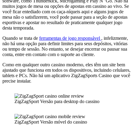
software, como Thunderkick, Microgaming e Play N ‘Go. Não há
muitos jogos de mesa ou opções de apostas em cassino ao vivo. Se
você ficar entediado com os caça-níqueis aqui e alguns jogos de
mesa não o satisfizerem, você pode passar para a seção de apostas
esportivas e apostar no resultado de praticamente qualquer jogo
desta temporada.
Quando se trata de
ferramentas de jogo responsável
, infelizmente,
não há uma opção para definir limites para seus depósitos, vitórias
ou tempo de sessão. No entanto, se desejar encerrar ou pausar sua
conta, entre em contato com o suporte ao cliente.
Como em qualquer outro cassino moderno, eles têm um site bem
ajustado que funciona em todos os dispositivos, incluindo celulares,
tablets e PCs. Não há um aplicativo ZigZagSports Casino que você
precise instalar.
ZigZagSport Versão para desktop do cassino
ZigZagSport Versão móvel do cassino