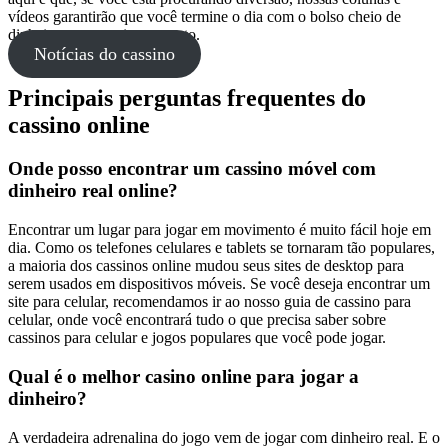
vídeos garantirão que você termine o dia com o bolso cheio de
dinheiro e um sorriso no rosto.
Notícias do cassino
Principais perguntas frequentes do
cassino online
Onde posso encontrar um cassino móvel com
dinheiro real online?
Encontrar um lugar para jogar em movimento é muito fácil hoje em
dia. Como os telefones celulares e tablets se tornaram tão populares,
a maioria dos cassinos online mudou seus sites de desktop para
serem usados ​​em dispositivos móveis. Se você deseja encontrar um
site para celular, recomendamos ir ao nosso guia de cassino para
celular, onde você encontrará tudo o que precisa saber sobre
cassinos para celular e jogos populares que você pode jogar.
Qual é o melhor casino online para jogar a
dinheiro?
A verdadeira adrenalina do jogo vem de jogar com dinheiro real. E o