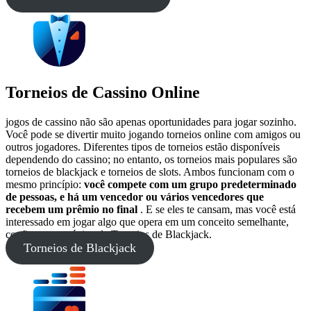
Torneios de Cassino Online
jogos de cassino não são apenas oportunidades para jogar sozinho.
Você pode se divertir muito jogando torneios online com amigos ou
outros jogadores. Diferentes tipos de torneios estão disponíveis
dependendo do cassino; no entanto, os torneios mais populares são
torneios de blackjack e torneios de slots. Ambos funcionam com o
mesmo princípio:
você compete com um grupo predeterminado
de pessoas, e há um vencedor ou vários vencedores que
recebem um prêmio no final
. E se eles te cansam, mas você está
interessado em jogar algo que opera em um conceito semelhante,
confira nossa página de Torneios de Blackjack.
Torneios de Blackjack