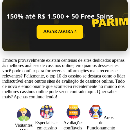
150% até R$ 1.500 + 50 Free Spins
JOGAR AGORA ⭐
Embora provavelmente existam centenas de sites dedicados apenas
às melhores análises de cassinos online, em quantos desses sites
você pode confiar para fornecer as informações mais recentes e
relevantes? Felizmente, o top 10 do cassino se destaca como o líder
indiscutível entre outros sites de avaliação de cassinos online. Tudo
de novo e emocionante que aconteceu recentemente no mundo dos
melhores cassinos online pode ser encontrado aqui. Quer saber
mais? Apenas continue lendo!
Anos
Especialistas
Avaliações
de
Visitantes
em cassino
confiáveis ​​
Funcionamento