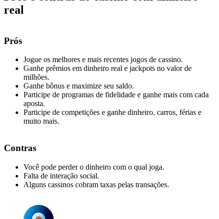
real
Prós
Jogue os melhores e mais recentes jogos de cassino.
Ganhe prêmios em dinheiro real e jackpots no valor de
milhões.
Ganhe bônus e maximize seu saldo.
Participe de programas de fidelidade e ganhe mais com cada
aposta.
Participe de competições e ganhe dinheiro, carros, férias e
muito mais.
Contras
Você pode perder o dinheiro com o qual joga.
Falta de interação social.
Alguns cassinos cobram taxas pelas transações.