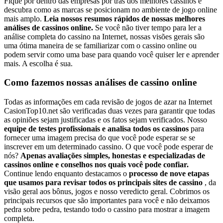
Fique por dentro das empresas por trás dos melhores cassinos e
descubra como as marcas se posicionam no ambiente de jogo online
mais amplo.
Leia nossos resumos rápidos de nossas melhores
análises de cassinos online.
Se você não tiver tempo para ler a
análise completa do cassino na Internet, nossas visões gerais são
uma ótima maneira de se familiarizar com o cassino online ou
podem servir como uma base para quando você quiser ler e aprender
mais. A escolha é sua.
Como fazemos nossas análises de cassino online
Todas as informações em cada revisão de jogos de azar na Internet
CasionTop10.net são verificadas duas vezes para garantir que todas
as opiniões sejam justificadas e os fatos sejam verificados. Nosso
equipe de testes profissionais e analisa todos os cassinos
para
fornecer uma imagem precisa do que você pode esperar se se
inscrever em um determinado cassino. O que você pode esperar de
nós?
Apenas avaliações simples, honestas e especializadas de
cassinos online e conselhos nos quais você pode confiar.
Continue lendo enquanto destacamos o
processo de nove etapas
que usamos para revisar todos os principais sites de cassino
, da
visão geral aos bônus, jogos e nosso veredicto geral. Cobrimos os
principais recursos que são importantes para você e não deixamos
pedra sobre pedra, testando todo o cassino para mostrar a imagem
completa.