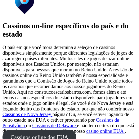
Cassinos on-line específicos do país e do
estado
O país em que você mora determina a seleção de cassinos
disponíveis simplesmente porque diferentes legislações de jogos de
azar regem países diferentes. Muitos sites de jogos de azar online
disponíveis nos Estados Unidos, por exemplo, não estariam
disponíveis para pessoas que moram no Reino Unido. A revisão de
cassinos online do Reino Unido também é nossa especialidade e
garantimos que a Comissão de Jogos do Reino Unido regule todos
os cassinos que recomendamos aos nossos jogadores do Reino
Unido. Aqui no construcoescarlosbarros.com, fomos além e até
temos casinos específicos do estado disponíveis para jogadores em
estados onde o jogo online é legal. Se você é de Nova Jersey e está
jogando dentro das fronteiras do estado, por que não conferir nosso
Cassinos de Nova Jersey
página? Ou, se você estiver jogando de
outro estado nos EUA e estiver procurando por
Cassinos da
Pensilvânia
ou
Cassinos de Delaware
e não tem certeza do que está
disponível para você, basta verificar nosso
casino online EUA
.
Cassinos online dos EUA