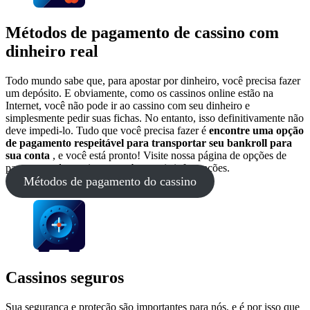
Métodos de pagamento de cassino com
dinheiro real
Todo mundo sabe que, para apostar por dinheiro, você precisa fazer
um depósito. E obviamente, como os cassinos online estão na
Internet, você não pode ir ao cassino com seu dinheiro e
simplesmente pedir suas fichas. No entanto, isso definitivamente não
deve impedi-lo. Tudo que você precisa fazer é
encontre uma opção
de pagamento respeitável para transportar seu bankroll para
sua conta
, e você está pronto! Visite nossa página de opções de
pagamento do cassino para obter mais informações.
Métodos de pagamento do cassino
Cassinos seguros
Sua segurança e proteção são importantes para nós, e é por isso que