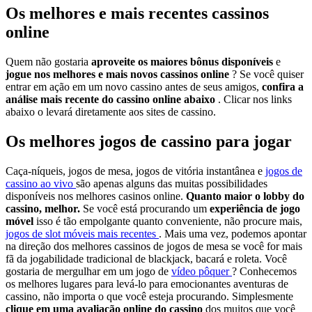
Os melhores e mais recentes cassinos
online
Quem não gostaria
aproveite os maiores bônus disponíveis
e
jogue nos melhores e mais novos cassinos online
? Se você quiser
entrar em ação em um novo cassino antes de seus amigos,
confira a
análise mais recente do cassino online abaixo
. Clicar nos links
abaixo o levará diretamente aos sites de cassino.
Os melhores jogos de cassino para jogar
Caça-níqueis, jogos de mesa, jogos de vitória instantânea e
jogos de
cassino ao vivo
são apenas alguns das muitas possibilidades
disponíveis nos melhores casinos online.
Quanto maior o lobby do
cassino, melhor.
Se você está procurando um
experiência de jogo
móvel
isso é tão empolgante quanto conveniente, não procure mais,
jogos de slot móveis mais recentes
. Mais uma vez, podemos apontar
na direção dos melhores cassinos de jogos de mesa se você for mais
fã da jogabilidade tradicional de blackjack, bacará e roleta. Você
gostaria de mergulhar em um jogo de
vídeo pôquer
? Conhecemos
os melhores lugares para levá-lo para emocionantes aventuras de
cassino, não importa o que você esteja procurando. Simplesmente
clique em uma avaliação online do cassino
dos muitos que você