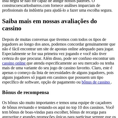
lista negra se não for capaz de atingir nossos padrões. O
construcoescarlosbarros.com fornece análises imparciais de
profissionais da indústria para ajudá-lo a fazer uma escolha segura.
Saiba mais em nossas avaliações do
cassino
Depois de muitas conversas que tivemos com todos os tipos de
jogadores ao longo dos anos, podemos concordar genuinamente que
não é fácil encontrar um site de apostas online adequado para jogar.
Especialmente se for sua primeira vez jogando e você não tiver
certeza do que procurar. Além disso, pode ser confuso encontrar um
cassino online
que atenda especificamente ao seu mercado ou tenha
mais de uma variante do seu jogo de cassino favorito. Claro, este é
apenas o começo da lista de necessidades de alguns jogadores, pois
alguns jogadores só jogam em cassinos que possuem um tipo
específico de software, opção de pagamento ou
bônus de cassino
.
Bônus de recompensa
Os bônus são muito importantes e temos uma equipe de caçadores
de bônus revisando e testando-os aqui no top 10 dos cassinos. Você
tem bônus de boas-vindas para escolher, bônus de recarga para
aproveitar e grandes promoções únicas para participar sempre que os