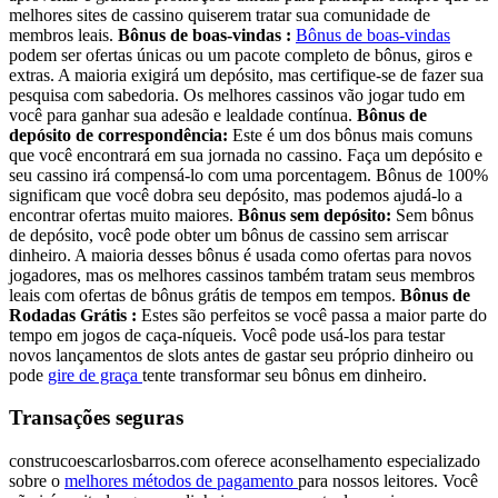
melhores sites de cassino quiserem tratar sua comunidade de
membros leais.
Bônus de boas-vindas
:
Bônus de boas-vindas
podem ser ofertas únicas ou um pacote completo de bônus, giros e
extras. A maioria exigirá um depósito, mas certifique-se de fazer sua
pesquisa com sabedoria. Os melhores cassinos vão jogar tudo em
você para ganhar sua adesão e lealdade contínua.
Bônus de
depósito de correspondência:
Este é um dos bônus mais comuns
que você encontrará em sua jornada no cassino. Faça um depósito e
seu cassino irá compensá-lo com uma porcentagem. Bônus de 100%
significam que você dobra seu depósito, mas podemos ajudá-lo a
encontrar ofertas muito maiores.
Bônus sem depósito:
Sem bônus
de depósito, você pode obter um bônus de cassino sem arriscar
dinheiro. A maioria desses bônus é usada como ofertas para novos
jogadores, mas os melhores cassinos também tratam seus membros
leais com ofertas de bônus grátis de tempos em tempos.
Bônus de
Rodadas Grátis
:
Estes são perfeitos se você passa a maior parte do
tempo em jogos de caça-níqueis. Você pode usá-los para testar
novos lançamentos de slots antes de gastar seu próprio dinheiro ou
pode
gire de graça
tente transformar seu bônus em dinheiro.
Transações seguras
construcoescarlosbarros.com oferece aconselhamento especializado
sobre o
melhores métodos de pagamento
para nossos leitores. Você