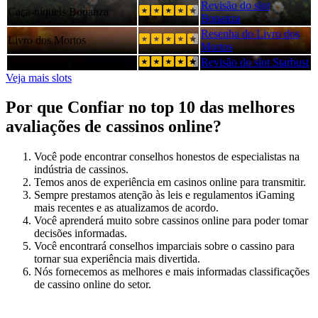
Revisão do slot
Caça-níqueis Bonanza
Bonanza
Resenha do Livro dos
Livro dos Mortos
Mortos
Caça-níqueis Starbust
Revisão do slot Starbust
Veja mais slots
Por que Confiar no top 10 das melhores
avaliações de cassinos online?
Você pode encontrar conselhos honestos de especialistas na
indústria de cassinos.
Temos anos de experiência em casinos online para transmitir.
Sempre prestamos atenção às leis e regulamentos iGaming
mais recentes e as atualizamos de acordo.
Você aprenderá muito sobre cassinos online para poder tomar
decisões informadas.
Você encontrará conselhos imparciais sobre o cassino para
tornar sua experiência mais divertida.
Nós fornecemos as melhores e mais informadas classificações
de cassino online do setor.