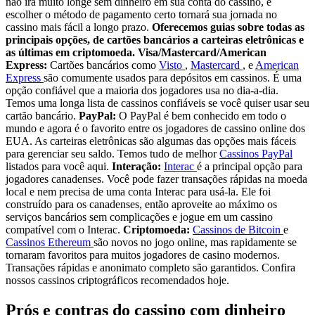
não irá muito longe sem dinheiro em sua conta do cassino, e
escolher o método de pagamento certo tornará sua jornada no
cassino mais fácil a longo prazo.
Oferecemos guias sobre todas as
principais opções, de cartões bancários a carteiras eletrônicas e
as últimas em criptomoeda.
Visa/Mastercard/American
Express:
Cartões bancários como
Visto
,
Mastercard
, e
American
Express
são comumente usados ​​para depósitos em cassinos. É uma
opção confiável que a maioria dos jogadores usa no dia-a-dia.
Temos uma longa lista de cassinos confiáveis ​​se você quiser usar seu
cartão bancário.
PayPal:
O PayPal é bem conhecido em todo o
mundo e agora é o favorito entre os jogadores de cassino online dos
EUA. As carteiras eletrônicas são algumas das opções mais fáceis
para gerenciar seu saldo. Temos tudo de melhor
Cassinos PayPal
listados para você aqui.
Interação:
Interac
é a principal opção para
jogadores canadenses. Você pode fazer transações rápidas na moeda
local e nem precisa de uma conta Interac para usá-la. Ele foi
construído para os canadenses, então aproveite ao máximo os
serviços bancários sem complicações e jogue em um cassino
compatível com o Interac.
Criptomoeda:
Cassinos de Bitcoin
e
Cassinos Ethereum
são novos no jogo online, mas rapidamente se
tornaram favoritos para muitos jogadores de casino modernos.
Transações rápidas e anonimato completo são garantidos. Confira
nossos cassinos criptográficos recomendados hoje.
Prós e contras do cassino com dinheiro