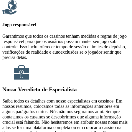
Jogo responsável
Garantimos que todos os cassinos tenham medidas e regras de jogo
responsável para que os usuários possam manter seu jogo sob
controle. Isso inclui oferecer tempo de sessão e limites de depósito,
verificações de realidade e autoexclusões se o jogador sentir que
precisa delas.
Nosso Veredicto de Especialista
Saiba todos os detalhes com nosso especialistas em cassinos. Em
nossos resumos, colocamos todas as informações anteriores em
alguns parágrafos curtos. Nós não nos seguramos aqui. Sempre
contatamos os cassinos se descobrirmos que alguma informação
crucial está faltando. Não hesitaremos em atribuir nossas notas mais
altas se for uma plataforma completa ou em colocar o cassino na