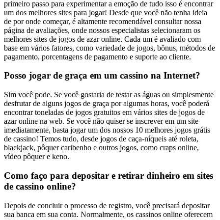
primeiro passo para experimentar a emoção de tudo isso é encontrar
um dos melhores sites para jogar! Desde que você não tenha ideia
de por onde começar, é altamente recomendável consultar nossa
página de avaliações, onde nossos especialistas selecionaram os
melhores sites de jogos de azar online. Cada um é avaliado com
base em vários fatores, como variedade de jogos, bônus, métodos de
pagamento, porcentagens de pagamento e suporte ao cliente.
Posso jogar de graça em um cassino na Internet?
Sim você pode. Se você gostaria de testar as águas ou simplesmente
desfrutar de alguns jogos de graça por algumas horas, você poderá
encontrar toneladas de jogos gratuitos em vários sites de jogos de
azar online na web. Se você não quiser se inscrever em um site
imediatamente, basta jogar um dos nossos 10 melhores jogos grátis
de cassino! Temos tudo, desde jogos de caça-níqueis até roleta,
blackjack, pôquer caribenho e outros jogos, como craps online,
vídeo pôquer e keno.
Como faço para depositar e retirar dinheiro em sites
de cassino online?
Depois de concluir o processo de registro, você precisará depositar
sua banca em sua conta. Normalmente, os cassinos online oferecem