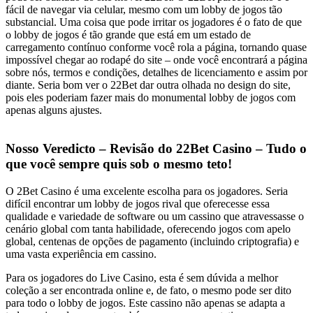
fácil de navegar via celular, mesmo com um lobby de jogos tão
substancial. Uma coisa que pode irritar os jogadores é o fato de que
o lobby de jogos é tão grande que está em um estado de
carregamento contínuo conforme você rola a página, tornando quase
impossível chegar ao rodapé do site – onde você encontrará a página
sobre nós, termos e condições, detalhes de licenciamento e assim por
diante. Seria bom ver o 22Bet dar outra olhada no design do site,
pois eles poderiam fazer mais do monumental lobby de jogos com
apenas alguns ajustes.
Nosso Veredicto – Revisão do 22Bet Casino – Tudo o
que você sempre quis sob o mesmo teto!
O 2Bet Casino é uma excelente escolha para os jogadores. Seria
difícil encontrar um lobby de jogos rival que oferecesse essa
qualidade e variedade de software ou um cassino que atravessasse o
cenário global com tanta habilidade, oferecendo jogos com apelo
global, centenas de opções de pagamento (incluindo criptografia) e
uma vasta experiência em cassino.
Para os jogadores do Live Casino, esta é sem dúvida a melhor
coleção a ser encontrada online e, de fato, o mesmo pode ser dito
para todo o lobby de jogos. Este cassino não apenas se adapta a