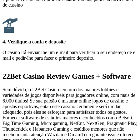
de cassino
4. Verifique a conta e deposite
O casino irá enviar-lhe um e-mail para verificar o seu endereço de e-
mail e pedir-lhe para fazer o primeiro depósito.
22Bet Casino Review Games + Software
Sem dúvida, o 22Bet Casino tem um dos maiores lobbies e
variedades de jogos disponíveis para jogadores online, com mais de
6.000 títulos! Se sua paixão é misturar online jogos de cassino e
apostas esportivas, então este cassino certamente será um lar
adequado, pois eles se esforçam para satisfazer todos os gostos.
Fornecer software de estúdios maiores e conhecidos como Betsoft,
Big Time Gaming, Microgaming, NetEnt, NextGen, Pragmatic Play,
Thunderkick e Habanero Gaming e estúdios menores que não
recebem tanta atenção Wazdan e DreamTech garante isso e oferece