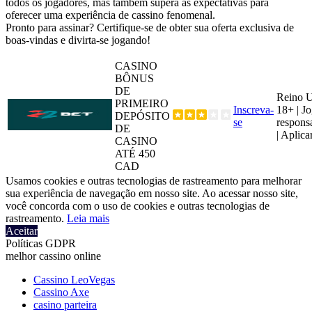
todos os jogadores, mas também supera as expectativas para
oferecer uma experiência de cassino fenomenal.
Pronto para assinar? Certifique-se de obter sua oferta exclusiva de
boas-vindas e divirta-se jogando!
CASINO
BÔNUS
DE
Reino 
PRIMEIRO
Inscreva-
18+ | J
DEPÓSITO
se
respons
DE
| Aplic
CASINO
ATÉ 450
CAD
Usamos cookies e outras tecnologias de rastreamento para melhorar
sua experiência de navegação em nosso site. Ao acessar nosso site,
você concorda com o uso de cookies e outras tecnologias de
rastreamento.
Leia mais
Aceitar
Políticas GDPR
melhor cassino online
Cassino LeoVegas
Cassino Axe
casino parteira