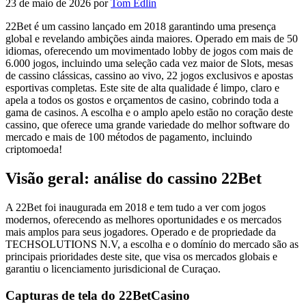
23 de maio de 2026
por
Tom Edlin
22Bet é um cassino lançado em 2018 garantindo uma presença
global e revelando ambições ainda maiores. Operado em mais de 50
idiomas, oferecendo um movimentado lobby de jogos com mais de
6.000 jogos, incluindo uma seleção cada vez maior de Slots, mesas
de cassino clássicas, cassino ao vivo, 22 jogos exclusivos e apostas
esportivas completas. Este site de alta qualidade é limpo, claro e
apela a todos os gostos e orçamentos de casino, cobrindo toda a
gama de casinos. A escolha e o amplo apelo estão no coração deste
cassino, que oferece uma grande variedade do melhor software do
mercado e mais de 100 métodos de pagamento, incluindo
criptomoeda!
Visão geral: análise do cassino 22Bet
A 22Bet foi inaugurada em 2018 e tem tudo a ver com jogos
modernos, oferecendo as melhores oportunidades e os mercados
mais amplos para seus jogadores. Operado e de propriedade da
TECHSOLUTIONS N.V, a escolha e o domínio do mercado são as
principais prioridades deste site, que visa os mercados globais e
garantiu o licenciamento jurisdicional de Curaçao.
Capturas de tela do 22BetCasino