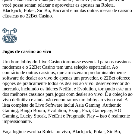
você possa sentar, relaxar e aproveitar as apostas na Roleta,
Blackjack, Poker, Sic Bo, Baccarat e muitas outras mesas de cassino
clássicas no 22Bet Casino.
Jogos de cassino ao vivo
Um bom lobby do Live Casino tornou-se essencial para os cassinos
modernos e o 22Bet Casino tem uma seleção espetacular. Ao
contrário de outros cassinos, que armazenam predominantemente
software de dealer ao vivo de apenas um provedor, o 22Bet oferece
opções de praticamente todos os dealers ao vivo. desenvolvedor do
mercado, incluindo os líderes NetEnt e Evolution, tornando este um
dos melhores cassinos para jogos com dealer ao vivo. É a coleção ao
vivo definitiva e ainda não encontramos um lobby ao vivo rival. A
lista completa de Live Software inclui Asia Gaming, Authentic
Gaming, Bingo Boom, Evolution, Ezugi, Fazi, Gameplay, HO
Gaming, Lucky Streak, NetEnt e Pragmatic Play – isso é realmente
impressionante.
Faça login e escolha Roleta ao vivo, Blackjack, Poker, Sic Bo,