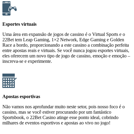
Esportes virtuais
Uma área em expansão de jogos de cassino é o Virtual Sports e o
22Bet tem Leap Gaming, 1×2 Network, Edge Gaming e Golden
Race a bordo, proporcionando a este cassino a combinação perfeita
entre apostas reais e virtuais. Se você nunca jogou esportes virtuais,
eles oferecem um novo tipo de jogo de cassino, emoção e emoção –
inscreva-se e experimente.
Apostas esportivas
Não vamos nos aprofundar muito neste setor, pois nosso foco é o
cassino, mas se você estiver procurando por um fantástico
Sportsbook, o 22Bet Casino atinge esse ponto ideal, cobrindo
milhares de eventos esportivos e apostas ao vivo no jogo!