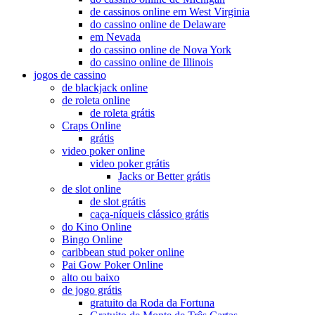
de cassinos online em West Virginia
do cassino online de Delaware
em Nevada
do cassino online de Nova York
do cassino online de Illinois
jogos de cassino
de blackjack online
de roleta online
de roleta grátis
Craps Online
grátis
video poker online
video poker grátis
Jacks or Better grátis
de slot online
de slot grátis
caça-níqueis clássico grátis
do Kino Online
Bingo Online
caribbean stud poker online
Pai Gow Poker Online
alto ou baixo
de jogo grátis
gratuito da Roda da Fortuna