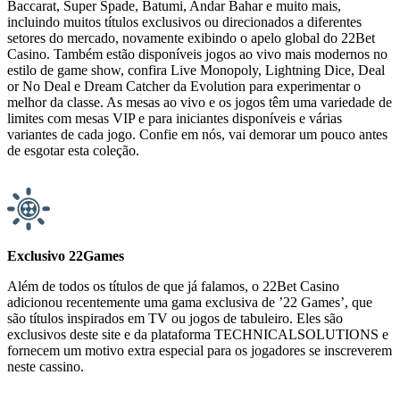
Baccarat, Super Spade, Batumi, Andar Bahar e muito mais,
incluindo muitos títulos exclusivos ou direcionados a diferentes
setores do mercado, novamente exibindo o apelo global do 22Bet
Casino. Também estão disponíveis jogos ao vivo mais modernos no
estilo de game show, confira Live Monopoly, Lightning Dice, Deal
or No Deal e Dream Catcher da Evolution para experimentar o
melhor da classe. As mesas ao vivo e os jogos têm uma variedade de
limites com mesas VIP e para iniciantes disponíveis e várias
variantes de cada jogo. Confie em nós, vai demorar um pouco antes
de esgotar esta coleção.
Exclusivo 22Games
Além de todos os títulos de que já falamos, o 22Bet Casino
adicionou recentemente uma gama exclusiva de ’22 Games’, que
são títulos inspirados em TV ou jogos de tabuleiro. Eles são
exclusivos deste site e da plataforma TECHNICALSOLUTIONS e
fornecem um motivo extra especial para os jogadores se inscreverem
neste cassino.