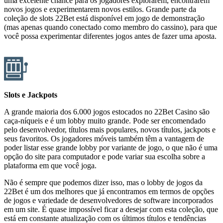
uma excelente chance para os jogadores explorarem, encontrarem
novos jogos e experimentarem novos estilos. Grande parte da
coleção de slots 22Bet está disponível em jogo de demonstração
(mas apenas quando conectado como membro do cassino), para que
você possa experimentar diferentes jogos antes de fazer uma aposta.
Slots e Jackpots
A grande maioria dos 6.000 jogos estocados no 22Bet Casino são
caça-níqueis e é um lobby muito grande. Pode ser encomendado
pelo desenvolvedor, títulos mais populares, novos títulos, jackpots e
seus favoritos. Os jogadores móveis também têm a vantagem de
poder listar esse grande lobby por variante de jogo, o que não é uma
opção do site para computador e pode variar sua escolha sobre a
plataforma em que você joga.
Não é sempre que podemos dizer isso, mas o lobby de jogos da
22Bet é um dos melhores que já encontramos em termos de opções
de jogos e variedade de desenvolvedores de software incorporados
em um site. É quase impossível ficar a desejar com esta coleção, que
está em constante atualização com os últimos títulos e tendências