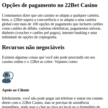
Opções de pagamento no 22Bet Casino
Costumamos dizer que um cassino se adapta a qualquer carteira,
bem, o 22Bet supera a concorrência e se adapta a uma carteira
global com mais de 100 opções de pagamento que incluem cartões
como cartões de débito, carteiras eletrônicas, pagamentos móveis,
dinheiro (voucher e cartões pré-pagos), internet banking e uma
infinidade de opções de criptografia.
Recursos não negociáveis ​​
Existem algumas coisas que você não pode prescindir em seu
cassino online e o 22Bet as cobre. Vejamos como:
Apoio ao Cliente
Infelizmente, você não pode pegar um telefone e entrar em contato
direto com o 22Bet Casino, mas se precisar de assistência
instantânea, pode usar o chat ao vivo no local ou o formulário de