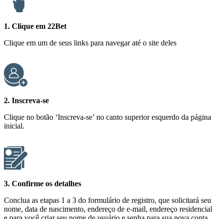
1. Clique em 22Bet
Clique em um de seus links para navegar até o site deles
2. Inscreva-se
Clique no botão ‘Inscreva-se’ no canto superior esquerdo da página
inicial.
3. Confirme os detalhes
Conclua as etapas 1 a 3 do formulário de registro, que solicitará seu
nome, data de nascimento, endereço de e-mail, endereço residencial
e para você criar seu nome de usuário e senha para sua nova conta