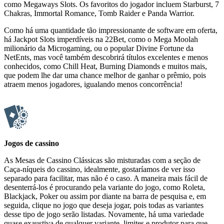
como Megaways Slots. Os favoritos do jogador incluem Starburst, 7
Chakras, Immortal Romance, Tomb Raider e Panda Warrior.
Como há uma quantidade tão impressionante de software em oferta,
há Jackpot Slots imperdíveis na 22Bet, como o Mega Moolah
milionário da Microgaming, ou o popular Divine Fortune da
NetEnts, mas você também descobrirá títulos excelentes e menos
conhecidos, como Chill Heat, Burning Diamonds e muitos mais,
que podem lhe dar uma chance melhor de ganhar o prêmio, pois
atraem menos jogadores, igualando menos concorrência!
Jogos de cassino
As Mesas de Cassino Clássicas são misturadas com a seção de
Caça-níqueis do cassino, idealmente, gostaríamos de ver isso
separado para facilitar, mas não é o caso. A maneira mais fácil de
desenterrá-los é procurando pela variante do jogo, como Roleta,
Blackjack, Poker ou assim por diante na barra de pesquisa e, em
seguida, clique no jogo que deseja jogar, pois todas as variantes
desse tipo de jogo serão listadas. Novamente, há uma variedade
quase exaustiva de qualquer variante, limites e produtor para que