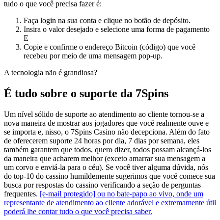
tudo o que você precisa fazer é:
Faça login na sua conta e clique no botão de depósito.
Insira o valor desejado e selecione uma forma de pagamento
E
Copie e confirme o endereço Bitcoin (código) que você
recebeu por meio de uma mensagem pop-up.
A tecnologia não é grandiosa?
É tudo sobre o suporte da 7Spins
Um nível sólido de suporte ao atendimento ao cliente tornou-se a
nova maneira de mostrar aos jogadores que você realmente ouve e
se importa e, nisso, o 7Spins Casino não decepciona. Além do fato
de oferecerem suporte 24 horas por dia, 7 dias por semana, eles
também garantem que todos, quero dizer, todos possam alcançá-los
da maneira que acharem melhor (exceto amarrar sua mensagem a
um corvo e enviá-la para o céu). Se você tiver alguma dúvida, nós
do top-10 do cassino humildemente sugerimos que você comece sua
busca por respostas do cassino verificando a seção de perguntas
frequentes.
[e-mail protegido]
ou no bate-papo ao vivo, onde um
representante de atendimento ao cliente adorável e extremamente útil
poderá lhe contar tudo o que você precisa saber.