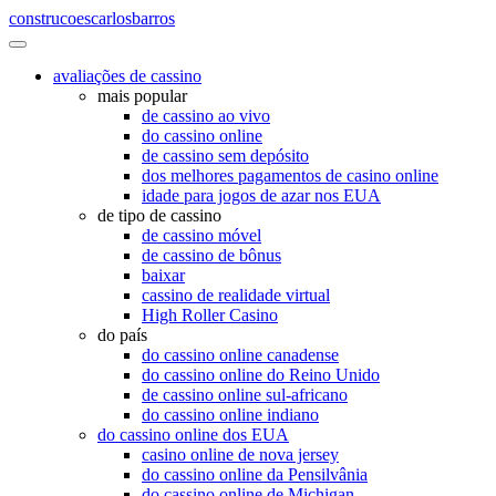
construcoescarlosbarros
avaliações de cassino
mais popular
de cassino ao vivo
do cassino online
de cassino sem depósito
dos melhores pagamentos de casino online
idade para jogos de azar nos EUA
de tipo de cassino
de cassino móvel
de cassino de bônus
baixar
cassino de realidade virtual
High Roller Casino
do país
do cassino online canadense
do cassino online do Reino Unido
de cassino online sul-africano
do cassino online indiano
do cassino online dos EUA
casino online de nova jersey
do cassino online da Pensilvânia
do cassino online de Michigan