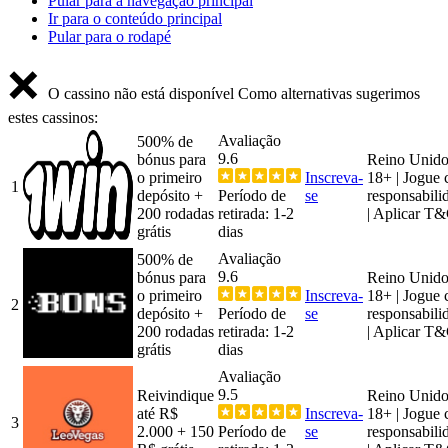
Pular para a navegação principal
Ir para o conteúdo principal
Pular para o rodapé
❌
O cassino não está disponível
Como alternativas sugerimos
estes cassinos:
Avaliação
500% de
9.6
bónus para
Reino Unid
o primeiro
Inscreva-
18+ | Jogue
1
depósito +
Período de
se
responsabili
200 rodadas
retirada: 1-2
| Aplicar T
grátis
dias
Avaliação
500% de
9.6
bónus para
Reino Unid
o primeiro
Inscreva-
18+ | Jogue
2
depósito +
Período de
se
responsabili
200 rodadas
retirada: 1-2
| Aplicar T
grátis
dias
Avaliação
9.5
Reivindique
Reino Unid
até R$
Inscreva-
18+ | Jogue
3
2.000 + 150
Período de
se
responsabili