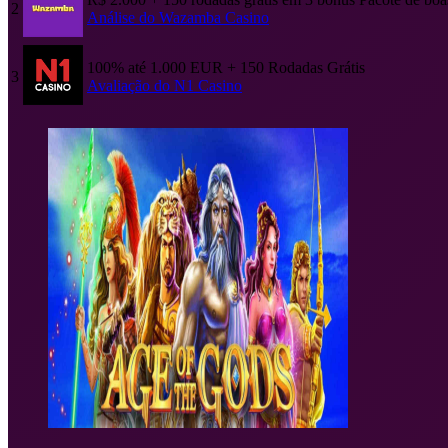
2
Análise do Wazamba Casino
100% até 1.000 EUR + 150 Rodadas Grátis
3
Avaliação do N1 Casino