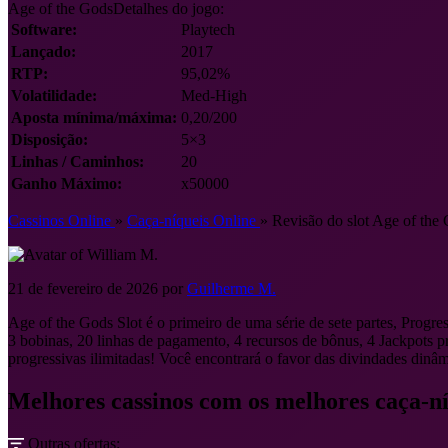
Age of the GodsDetalhes do jogo:
Software:
Playtech
Lançado:
2017
RTP:
95,02%
Volatilidade:
Med-High
Aposta mínima/máxima:
0,20/200
Disposição:
5×3
Linhas / Caminhos:
20
Ganho Máximo:
x50000
Cassinos Online
»
Caça-níqueis Online
»
Revisão do slot Age of the
21 de fevereiro de 2026
por
Guilherme M.
Age of the Gods Slot é o primeiro de uma série de sete partes, Progr
3 bobinas, 20 linhas de pagamento, 4 recursos de bônus, 4 Jackpots 
progressivas ilimitadas! Você encontrará o favor das divindades dinâ
Melhores cassinos com os melhores caça-ní
Outras ofertas: