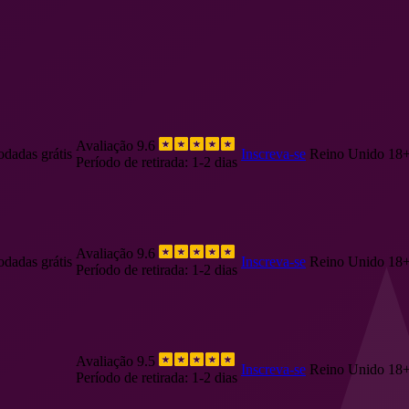
Avaliação 9.6
odadas grátis
Inscreva-se
Reino Unido 18+ 
Período de retirada: 1-2 dias
Avaliação 9.6
odadas grátis
Inscreva-se
Reino Unido 18+ 
Período de retirada: 1-2 dias
Avaliação 9.5
Inscreva-se
Reino Unido 18+ 
Período de retirada: 1-2 dias