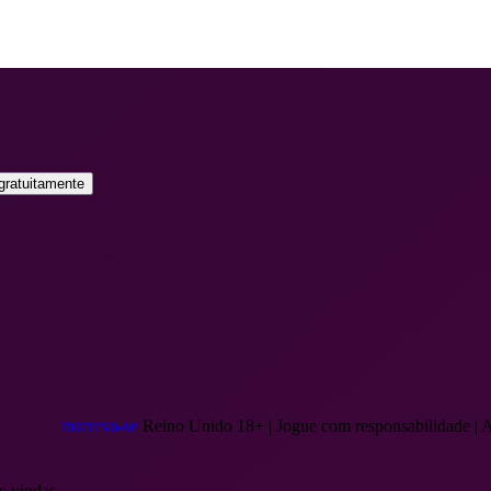
gratuitamente
Inscreva-se
Reino Unido 18+ | Jogue com responsabilidade |
s-vindas