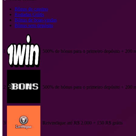
Bônus de cassino
Rodadas Grátis
Bônus de boas-vindas
Bônus sem depósito
1
500% de bónus para o primeiro depósito + 200 r
2
500% de bónus para o primeiro depósito + 200 r
3
Reivindique até R$ 2.000 + 150 R$ grátis