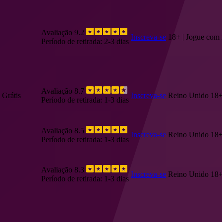
Avaliação 9.2
Inscreva-se
18+ | Jogue com 
Período de retirada: 2-3 dias
Avaliação 8.7
Grátis
Inscreva-se
Reino Unido 18+ 
Período de retirada: 1-3 dias
Avaliação 8.5
Inscreva-se
Reino Unido 18+ 
Período de retirada: 1-3 dias
Avaliação 8.3
Inscreva-se
Reino Unido 18+ 
Período de retirada: 1-3 dias