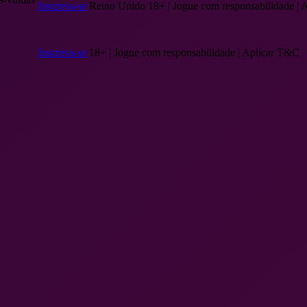
Inscreva-se
Reino Unido 18+ | Jogue com responsabilidade |
Inscreva-se
18+ | Jogue com responsabilidade | Aplicar T&C