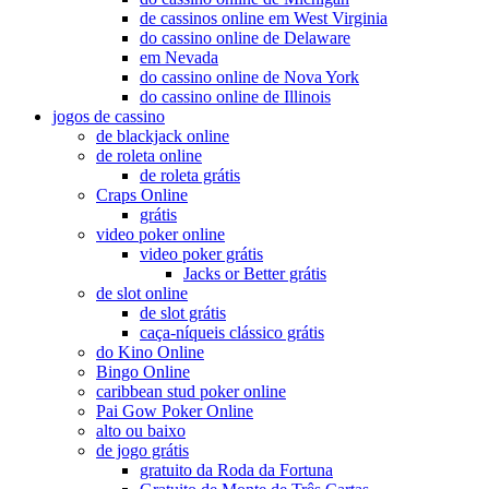
de cassinos online em West Virginia
do cassino online de Delaware
em Nevada
do cassino online de Nova York
do cassino online de Illinois
jogos de cassino
de blackjack online
de roleta online
de roleta grátis
Craps Online
grátis
video poker online
video poker grátis
Jacks or Better grátis
de slot online
de slot grátis
caça-níqueis clássico grátis
do Kino Online
Bingo Online
caribbean stud poker online
Pai Gow Poker Online
alto ou baixo
de jogo grátis
gratuito da Roda da Fortuna