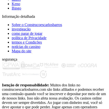
Keno
Bingo
Informação detalhada
Sobre o Construcoescarlosbarros
investigação
como parar de jogar
política de Privacidade
termos e Condições
notícias do cassino
Mapa do site
segurança
Isenção de responsabilidade:
Muitos dos links no
construcoescarlosbarros.com são links afiliados e podemos receber
uma comissão quando você se inscrever e depositar por meio de um
de nossos links.
Isso não afeta nossa avaliação.
Os casinos online
devem ser sempre divertidos.
Ao jogar com dinheiro real, você só
deve apostar o que pode perder.
Jogue apenas com operadores