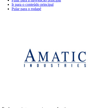
Pular para a navegação principal
Ir para o conteúdo principal
Pular para o rodapé