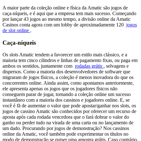
A maior parte da coleção online e física da Amatic são jogos de
caça-níqueis, e é aqui que a empresa tem mais sucesso. Começando
por lançar 43 jogos ao mesmo tempo, a divisão online da Amatic
Casinos conta agora com um lobby de aproximadamente 120
jogos
de slot online
.
Caça-níqueis
Os slots Amatic tendem a favorecer um estilo mais clássico, e a
maioria tem cinco cilindros e linhas de pagamento fixas, ou paga em
ambos os sentidos, juntamente com
rodadas grátis
, selvagens e
dispersos. Como a maioria dos desenvolvedores de software que
migraram de jogos físicos, a coleção é menos inovadora do que os
concorrentes online. Ainda assim, como apontamos anteriormente,
ele apresenta apenas os jogos que os jogadores físicos não
conseguem parar de jogar, tornando a coleção online um sucesso
instantâneo com a maioria dos cassinos e jogadores online. E, se
você é fã de aumentar o valor que pode apostar/ganhar nos slots, os
jogos de cassino Amatic são conhecidos por oferecer um recurso de
aposta após cada rodada vencedora que o fará dobrar o valor do
ganho ou perder tudo na virada de uma carta ou no lançamento de
um dado. Procurando por jogos de demonstração? Nos cassinos
online da Amatic, você também pode experimentar os títulos no
modo de demonstração se quiser uma amostra grátis. Caso contrário,