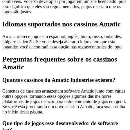
confiáveis. Você só deve optar por jogar em um site licenciado, pois
isso significa que eles são regulamentados, pagos e testam que os
jogos são justos.
Idiomas suportados nos cassinos Amatic
Amatic oferece jogos em espanhol, inglês, turco, russo, finlandês,
búlgaro e alemão. Se você deseja alterar o idioma em que está
jogando; você encontrará essa opção nas regras/controles do jogo.
Perguntas frequentes sobre os cassinos
Amatic
Quantos cassinos da Amatic Industries existem?
Centenas de cassinos armazenam software Amatic junto com várias
outras opções, tornando essas opções algumas das melhores
plataformas de jogos de azar para entretenimento de jogos em geral.
Se você está procurando um novo cassino Amatic, faça sua escolha
no início desta página.
Que tipo de jogos esse desenvolvedor de software
faz?