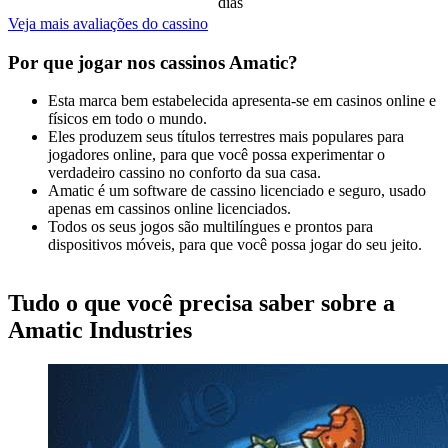
dias
Veja mais avaliações do cassino
Por que jogar nos cassinos Amatic?
Esta marca bem estabelecida apresenta-se em casinos online e
físicos em todo o mundo.
Eles produzem seus títulos terrestres mais populares para
jogadores online, para que você possa experimentar o
verdadeiro cassino no conforto da sua casa.
Amatic é um software de cassino licenciado e seguro, usado
apenas em cassinos online licenciados.
Todos os seus jogos são multilíngues e prontos para
dispositivos móveis, para que você possa jogar do seu jeito.
Tudo o que você precisa saber sobre a
Amatic Industries