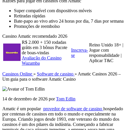
Razões para jogar em cassinos com Amatic
Super compatível com dispositivos móveis
Retiradas rápidas
Bate-papo ao vivo ativo 24 horas por dia, 7 dias por semana
Promoções de reembolso
Cassino Amatic recomendado 2026
R$ 2.000 + 150 rodadas
Reino Unido 18+ |
grátis em 3 bônus Pacote
Inscreva-
Jogue com
de boas-vindas
se
responsabilidade |
Avaliação do Cassino
Aplicar T&C
Wazamba
Cassinos Online
»
Software de cassino
»
Amatic Casinos 2026 –
Um guia para o software Amatic Casino
14 de dezembro de 2026
por
Tom Edlin
Amatic é um popular
provedor de software de cassino
hospedado
por centenas de cassinos em todo o mundo e especialmente na
Europa. Criando jogos desde 1993, este veterano do mundo dos
cassinos é um dos pilares da indústria. Começando a fabricar
terminais de caça-níqueis terrestres, a empresa agora tem uma