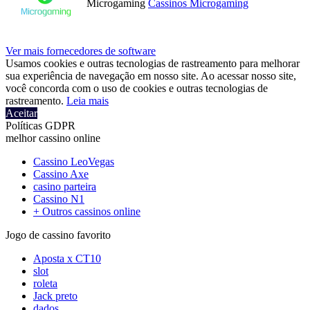
Microgaming
Cassinos Microgaming
Ver mais fornecedores de software
Usamos cookies e outras tecnologias de rastreamento para melhorar
sua experiência de navegação em nosso site. Ao acessar nosso site,
você concorda com o uso de cookies e outras tecnologias de
rastreamento.
Leia mais
Aceitar
Políticas GDPR
melhor cassino online
Cassino LeoVegas
Cassino Axe
casino parteira
Cassino N1
+ Outros cassinos online
Jogo de cassino favorito
Aposta x CT10
slot
roleta
Jack preto
dados