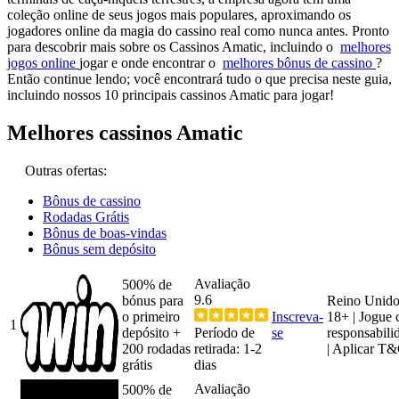
coleção online de seus jogos mais populares, aproximando os
jogadores online da magia do cassino real como nunca antes. Pronto
para descobrir mais sobre os Cassinos Amatic, incluindo o
melhores
jogos online
jogar e onde encontrar o
melhores bônus de cassino
?
Então continue lendo; você encontrará tudo o que precisa neste guia,
incluindo nossos 10 principais cassinos Amatic para jogar!
Melhores cassinos Amatic
Outras ofertas:
Bônus de cassino
Rodadas Grátis
Bônus de boas-vindas
Bônus sem depósito
Avaliação
500% de
9.6
bónus para
Reino Unid
o primeiro
Inscreva-
18+ | Jogue
1
depósito +
Período de
se
responsabili
200 rodadas
retirada: 1-2
| Aplicar T
grátis
dias
Avaliação
500% de