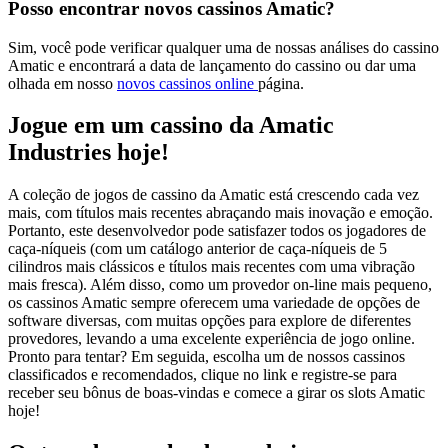
Posso encontrar novos cassinos Amatic?
Sim, você pode verificar qualquer uma de nossas análises do cassino
Amatic e encontrará a data de lançamento do cassino ou dar uma
olhada em nosso
novos cassinos online
página.
Jogue em um cassino da Amatic
Industries hoje!
A coleção de jogos de cassino da Amatic está crescendo cada vez
mais, com títulos mais recentes abraçando mais inovação e emoção.
Portanto, este desenvolvedor pode satisfazer todos os jogadores de
caça-níqueis (com um catálogo anterior de caça-níqueis de 5
cilindros mais clássicos e títulos mais recentes com uma vibração
mais fresca). Além disso, como um provedor on-line mais pequeno,
os cassinos Amatic sempre oferecem uma variedade de opções de
software diversas, com muitas opções para explore de diferentes
provedores, levando a uma excelente experiência de jogo online.
Pronto para tentar? Em seguida, escolha um de nossos cassinos
classificados e recomendados, clique no link e registre-se para
receber seu bônus de boas-vindas e comece a girar os slots Amatic
hoje!