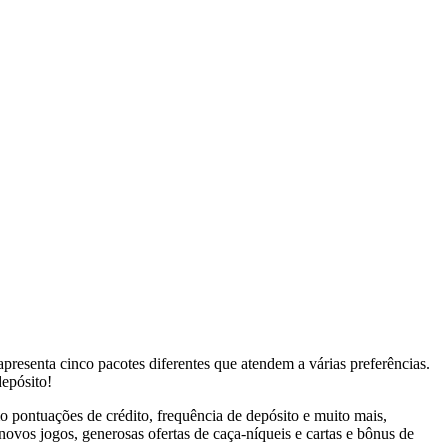
resenta cinco pacotes diferentes que atendem a várias preferências.
epósito!
 pontuações de crédito, frequência de depósito e muito mais,
vos jogos, generosas ofertas de caça-níqueis e cartas e bônus de