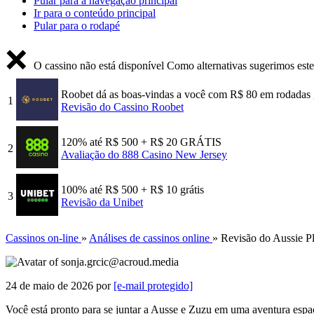
Pular para a navegação principal
Ir para o conteúdo principal
Pular para o rodapé
❌
O cassino não está disponível
Como alternativas sugerimos este
Roobet dá as boas-vindas a você com R$ 80 em rodadas g
1
Revisão do Cassino Roobet
120% até R$ 500 + R$ 20 GRÁTIS
2
Avaliação do 888 Casino New Jersey
100% até R$ 500 + R$ 10 grátis
3
Revisão da Unibet
Cassinos on-line
»
Análises de cassinos online
»
Revisão do Aussie P
24 de maio de 2026
por
[e-mail protegido]
Você está pronto para se juntar a Ausse e Zuzu em uma aventura espac