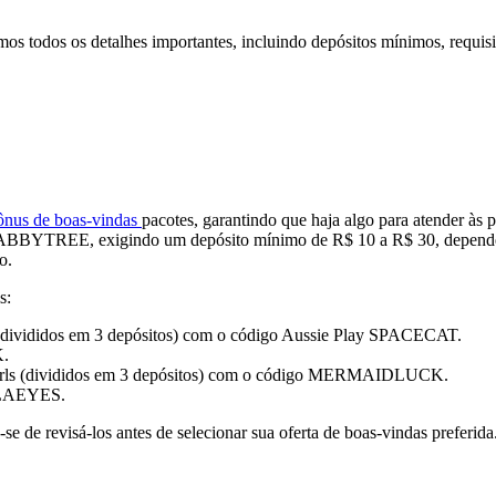
mos todos os detalhes importantes, incluindo depósitos mínimos, requisi
ônus de boas-vindas
pacotes, garantindo que haja algo para atender às p
ABBYTREE, exigindo um depósito mínimo de R$ 10 a R$ 30, dependen
o.
is:
(divididos em 3 depósitos) com o código Aussie Play SPACECAT.
K.
arls (divididos em 3 depósitos) com o código MERMAIDLUCK.
ALAEYES.
se de revisá-los antes de selecionar sua oferta de boas-vindas preferida