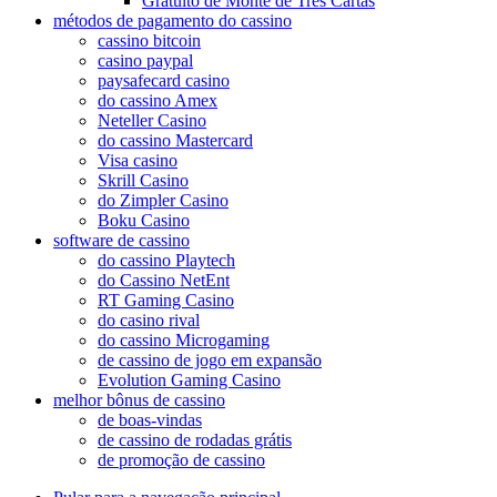
Gratuito de Monte de Três Cartas
métodos de pagamento do cassino
cassino bitcoin
casino paypal
paysafecard casino
do cassino Amex
Neteller Casino
do cassino Mastercard
Visa casino
Skrill Casino
do Zimpler Casino
Boku Casino
software de cassino
do cassino Playtech
do Cassino NetEnt
RT Gaming Casino
do casino rival
do cassino Microgaming
de cassino de jogo em expansão
Evolution Gaming Casino
melhor bônus de cassino
de boas-vindas
de cassino de rodadas grátis
de promoção de cassino