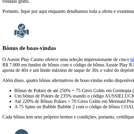
rodadas grátis.
Portanto, fique por aqui enquanto detalhamos toda a oferta e examina
Bônus de boas-vindas
O Aussie Play Casino oferece uma seleção impressionante de cinco
b
R$ 7.000 em fundos de bônus com o código de bônus Aussie Play R
aposta de 40x e um limite máximo de saque de 30x o valor do depósit
Além disso, quatro bônus alternativos de boas-vindas estão disponíve
Bônus de Pokies de até 250% + 75 Giros Grátis em Gemtopia 
Um bônus de Pokies de 235% usando o código AUSSIELUC
Até 220% de Bônus Pokies + 70 Giros Grátis em Mermaid Pe
A 75 Spins on Bubble Bubble 2 com o código de bônus CO
Cada bônus tem seus próprios termos e condições, portanto, certifique-