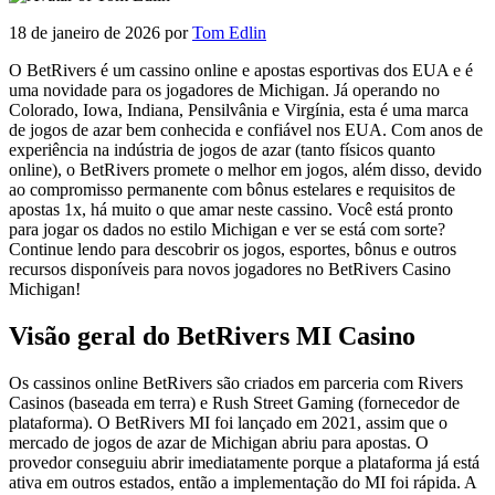
18 de janeiro de 2026
por
Tom Edlin
O BetRivers é um cassino online e apostas esportivas dos EUA e é
uma novidade para os jogadores de Michigan. Já operando no
Colorado, Iowa, Indiana, Pensilvânia e Virgínia, esta é uma marca
de jogos de azar bem conhecida e confiável nos EUA. Com anos de
experiência na indústria de jogos de azar (tanto físicos quanto
online), o BetRivers promete o melhor em jogos, além disso, devido
ao compromisso permanente com bônus estelares e requisitos de
apostas 1x, há muito o que amar neste cassino. Você está pronto
para jogar os dados no estilo Michigan e ver se está com sorte?
Continue lendo para descobrir os jogos, esportes, bônus e outros
recursos disponíveis para novos jogadores no BetRivers Casino
Michigan!
Visão geral do BetRivers MI Casino
Os cassinos online BetRivers são criados em parceria com Rivers
Casinos (baseada em terra) e Rush Street Gaming (fornecedor de
plataforma). O BetRivers MI foi lançado em 2021, assim que o
mercado de jogos de azar de Michigan abriu para apostas. O
provedor conseguiu abrir imediatamente porque a plataforma já está
ativa em outros estados, então a implementação do MI foi rápida. A