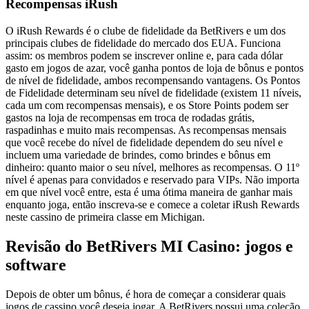
Recompensas iRush
O iRush Rewards é o clube de fidelidade da BetRivers e um dos
principais clubes de fidelidade do mercado dos EUA. Funciona
assim: os membros podem se inscrever online e, para cada dólar
gasto em jogos de azar, você ganha pontos de loja de bônus e pontos
de nível de fidelidade, ambos recompensando vantagens. Os Pontos
de Fidelidade determinam seu nível de fidelidade (existem 11 níveis,
cada um com recompensas mensais), e os Store Points podem ser
gastos na loja de recompensas em troca de rodadas grátis,
raspadinhas e muito mais recompensas. As recompensas mensais
que você recebe do nível de fidelidade dependem do seu nível e
incluem uma variedade de brindes, como brindes e bônus em
dinheiro: quanto maior o seu nível, melhores as recompensas. O 11º
nível é apenas para convidados e reservado para VIPs. Não importa
em que nível você entre, esta é uma ótima maneira de ganhar mais
enquanto joga, então inscreva-se e comece a coletar iRush Rewards
neste cassino de primeira classe em Michigan.
Revisão do BetRivers MI Casino: jogos e
software
Depois de obter um bônus, é hora de começar a considerar quais
jogos de cassino você deseja jogar. A BetRivers possui uma coleção