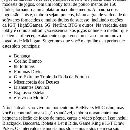
modesta de jogos, com um lobby total de pouco menos de 150
títulos, tornando-a uma plataforma online menor. A maioria dos
jogos são slots e, embora sejam poucos, há uma grande variedade de
softwares fornecidos e muitos títulos de sucesso, incluindo opções
da IGT, High5Games, SG, NetEnt, BTG e outros. Na verdade, esse
lobby é como a introdução essencial aos jogos online e o melhor que
ele tem a oferecer, exatamente o que você precisa se for um novo
jogador de Michigan. Sugerimos que você mergulhe e experimente
estes slots principais:
Bonança
Coelho Branco
88 fortunas
Fortunas Divinas
Giro Extremo Triplo da Roda da Fortuna
Misericórdia dos Deuses
Diamantes Davinci
Explosão Estelar
e Vivo ou Morto 2
Não há dealers ao vivo no momento no BetRivers MI Casino, mas
você encontrará uma seleção saudável, embora novamente uma
pequena seleção de jogos de mesa, cartas e vídeo pôquer. Isso inclui:
Blackjack, Baccarat, Roleta e Let it Ride, Game King e IGT Draw
Poker. Os intervalos de aposta nos slots e nos jogos de mesa são