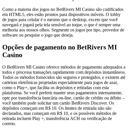
Como a maioria dos jogos no BetRivers MI Casino são codificados
em HTML5, eles estão prontos para dispositivos móveis. O lobby
de jogos para celular é o mesmo que o desktop, exceto que você
navegará e jogará pela tela sensível ao toque, o que é sempre uma
melhoria aos nossos olhos. Segmente os jogos por tipo, provedor de
software ou pesquise o jogo que deseja.
Opções de pagamento no BetRivers MI
Casino
O BetRivers MI Casino oferece métodos de pagamento adequados a
todos e processa transações rapidamente com depósitos instantâneos.
Todos os métodos fornecidos são seguros e protegidos, e existem até
carteiras eletrônicas projetadas especialmente para jogos de azar,
como o Play+, que facilita os depósitos e retiradas com esta
plataforma. Se você preferir manter seus pagamentos internamente,
opte por transferência bancária on-line, cartão de crédito ou débito –
você também pode solicitar um cartão BetRivers Discover. Os
depósitos começam em R$ 10. Os limites de retirada não são
declarados, mas começam em R$ 10, e os possíveis métodos de
retirada incluem Play +, transferência ACH ou verificação de
correio.