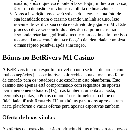
usuário, após o que você poderá fazer login, ir direto ao caixa,
fazer um depósito e reivindicar a oferta de boas-vindas.
Após a inscrição, você será solicitado a enviar uma foto de
sua identidade para o cassino usando um link seguro. Isso
novamente verifica sua conta e o direito de jogar em MI. Este
processo deve ser concluído antes de sua primeira retirada.
Isso pode retardar significativamente o procedimento, por isso
recomendamos concluir a verificação de identidade completa
o mais rápido possível após a inscrição.
Bônus no BetRivers MI Casino
A BetRivers tem um espírito incrível quando se trata de bônus com
muitos negócios justos e incríveis oferecidos para aumentar o fator
de emoção para os jogadores que escolhem esta plataforma. Este
cassino não apenas está comprometido com requisitos de apostas
permanentemente baixos (1x), mas também aumenta a aposta,
reembolsa perdas, prêmios comunitários, torneios e o clube de
fidelidade: iRush Rewards. Há um bônus para todos aproveitarem
nesta plataforma e várias ofertas para apostas esportivas também.
Oferta de boas-vindas
As ofertas de boas-vindas são o primeiro bônus oferecido aos novos