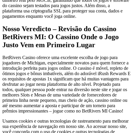
dinheiro real pelo MGCB, garantindo que todos os jogos e software
do cassino sejam testados para jogos justos. Além disso, a
plataforma usa criptografia SSL para proteger sua conta, dados e
pagamentos enquanto você joga online.
Nosso Veredicto – Revisão do Cassino
BetRivers MI: O Cassino Onde o Jogo
Justo Vem em Primeiro Lugar
BetRivers Casino oferece uma excelente escolha de jogo para
jogadores de Michigan, especialmente novatos para quem fornece a
introdução perfeita para jogos online. O cassino é móvel, repleto de
ótimos jogos e bônus imbatíveis, além do adorável iRush Rewards E
os requisitos de apostas 1x significam que há muitas vantagens para
desfrutar ao jogar nesta plataforma de alto nível. Projetado para
todos, qualquer pessoa pode entrar na diversão neste site e jogar os
melhores Slots e Mesas de uma variedade de fornecedores de
primeira linha neste pequeno, mas cheio de ação, cassino online ou
até mesmo aumentar a aposta e participar de um torneio para
prêmios impressionantes – jogue como no BetRivers MI Casino!
Usamos cookies e outras tecnologias de rastreamento para melhorar
sua experiência de navegação em nosso site. Ao acessar nosso site,
você concorda com o uso de cookies e outras tecnologias de