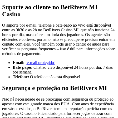
Suporte ao cliente no BetRivers MI
Casino
O suporte por e-mail, telefone e bate-papo ao vivo está disponível
entre as 9h30 e as 2h no BetRivers Casino MI, que não funciona 24
horas por dia, mas cobre a maioria dos jogadores. Os agentes são
eficientes e corteses, portanto, não se preocupe se precisar entrar em
contato com eles. Você também pode usar o centro de ajuda para
verificar as perguntas frequentes – isso é útil para informações sobre
métodos de pagamento.
Email:
[e-mail protegido]
Bate-papo:
Chat ao vivo disponível 24 horas por dia, 7 dias
por semana
Telefone:
O telefone não está disponível
Segurança e proteção no BetRivers MI
Não há necessidade de se preocupar com segurança ou proteção ao
apostar com esta grande marca dos EUA. Com anos de experiência
em vários estados, o BetRivers tem uma reputação perfeita com os
jogadores. O cassino é licenciado para fornecer jogos de azar com