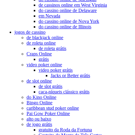
de cassinos online em West Virginia
do cassino online de Delaware
em Nevada
do cassino online de Nova York
do cassino online de Illinois
jogos de cassino
de blackjack online
de roleta online
de roleta grátis
Craps Online
grátis
video poker online
video poker grátis
Jacks or Better grátis
de slot online
de slot grátis
caça-níqueis clássico grátis
do Kino Online
Bingo Online
caribbean stud poker online
Pai Gow Poker Online
alto ou baixo
de jogo grátis
gratuito da Roda da Fortuna