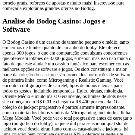
torneio grátis, reforços de apostas e muito mais! Inscreva-se para
começar a explorar as grandes ofertas no Bodog.
Análise do Bodog Casino: Jogos e
Software
O Bodog Casino é um cassino de tamanho pequeno e médio, tanto
em termos de limites quanto de tamanho do lobby. Ele oferece
apenas 300 jogos, o que em comparação com alguns concorrentes
que oferecem lobbies de 3.000 jogos, é menor, mas isso não muda o
fato de que este ainda é um cassino fantástico para escolher com as
melhores opções de software e jogos. Os slots constituem a maior
parte da coleção do cassino e são fornecidos por opções de software
de primeira linha, como Microgaming e Realistic Gaming. Você
encontra configurações de carretel, tipos de bônus e temas para
todos os gostos, incluindo temporadas, Egito, piratas, mitologia,
Oriente Médio e muito mais! Geralmente, os limites de slots neste
site começam em R$ 0,01 e chegam a R$ 400 por rodada. O a
coleção de jackpot progressivo é particularmente impressionante,
com a maioria dos títulos vindos da Microgaming, incluindo a linha
Mega Moolah. Você pode ver o total progressivo antes de carregar o
jogo (no gráfico do lobby), o que é útil para selecionar qual slot de
jackpot você deseja girar. Junto com os caça-níqueis e jackpots, há
uma coleção bem completa de mesas RNG oferecidas neste site,