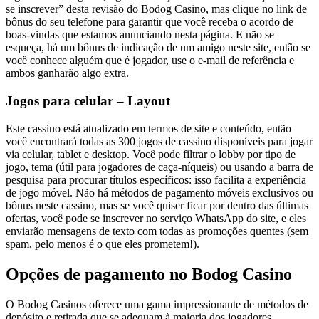
se inscrever” desta revisão do Bodog Casino, mas clique no link de
bônus do seu telefone para garantir que você receba o acordo de
boas-vindas que estamos anunciando nesta página. E não se
esqueça, há um bônus de indicação de um amigo neste site, então se
você conhece alguém que é jogador, use o e-mail de referência e
ambos ganharão algo extra.
Jogos para celular – Layout
Este cassino está atualizado em termos de site e conteúdo, então
você encontrará todas as 300 jogos de cassino disponíveis para jogar
via celular, tablet e desktop. Você pode filtrar o lobby por tipo de
jogo, tema (útil para jogadores de caça-níqueis) ou usando a barra de
pesquisa para procurar títulos específicos: isso facilita a experiência
de jogo móvel. Não há métodos de pagamento móveis exclusivos ou
bônus neste cassino, mas se você quiser ficar por dentro das últimas
ofertas, você pode se inscrever no serviço WhatsApp do site, e eles
enviarão mensagens de texto com todas as promoções quentes (sem
spam, pelo menos é o que eles prometem!).
Opções de pagamento no Bodog Casino
O Bodog Casinos oferece uma gama impressionante de métodos de
depósito e retirada que se adequam à maioria dos jogadores,