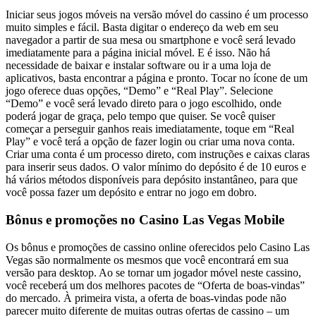
Iniciar seus jogos móveis na versão móvel do cassino é um processo
muito simples e fácil. Basta digitar o endereço da web em seu
navegador a partir de sua mesa ou smartphone e você será levado
imediatamente para a página inicial móvel. E é isso. Não há
necessidade de baixar e instalar software ou ir a uma loja de
aplicativos, basta encontrar a página e pronto. Tocar no ícone de um
jogo oferece duas opções, “Demo” e “Real Play”. Selecione
“Demo” e você será levado direto para o jogo escolhido, onde
poderá jogar de graça, pelo tempo que quiser. Se você quiser
começar a perseguir ganhos reais imediatamente, toque em “Real
Play” e você terá a opção de fazer login ou criar uma nova conta.
Criar uma conta é um processo direto, com instruções e caixas claras
para inserir seus dados. O valor mínimo do depósito é de 10 euros e
há vários métodos disponíveis para depósito instantâneo, para que
você possa fazer um depósito e entrar no jogo em dobro.
Bônus e promoções no Casino Las Vegas Mobile
Os bônus e promoções de cassino online oferecidos pelo Casino Las
Vegas são normalmente os mesmos que você encontrará em sua
versão para desktop. Ao se tornar um jogador móvel neste cassino,
você receberá um dos melhores pacotes de “Oferta de boas-vindas”
do mercado. À primeira vista, a oferta de boas-vindas pode não
parecer muito diferente de muitas outras ofertas de cassino – um