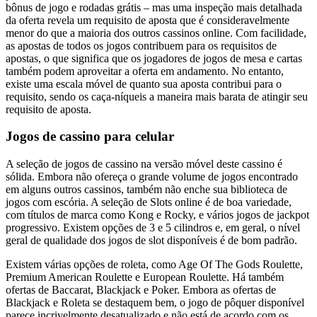
bônus de jogo e rodadas grátis – mas uma inspeção mais detalhada
da oferta revela um requisito de aposta que é consideravelmente
menor do que a maioria dos outros cassinos online. Com facilidade,
as apostas de todos os jogos contribuem para os requisitos de
apostas, o que significa que os jogadores de jogos de mesa e cartas
também podem aproveitar a oferta em andamento. No entanto,
existe uma escala móvel de quanto sua aposta contribui para o
requisito, sendo os caça-níqueis a maneira mais barata de atingir seu
requisito de aposta.
Jogos de cassino para celular
A seleção de jogos de cassino na versão móvel deste cassino é
sólida. Embora não ofereça o grande volume de jogos encontrado
em alguns outros cassinos, também não enche sua biblioteca de
jogos com escória. A seleção de Slots online é de boa variedade,
com títulos de marca como Kong e Rocky, e vários jogos de jackpot
progressivo. Existem opções de 3 e 5 cilindros e, em geral, o nível
geral de qualidade dos jogos de slot disponíveis é de bom padrão.
Existem várias opções de roleta, como Age Of The Gods Roulette,
Premium American Roulette e European Roulette. Há também
ofertas de Baccarat, Blackjack e Poker. Embora as ofertas de
Blackjack e Roleta se destaquem bem, o jogo de pôquer disponível
parece incrivelmente desatualizado e não está de acordo com os