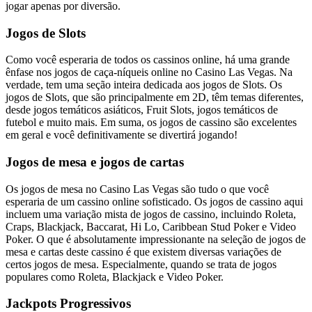
jogar apenas por diversão.
Jogos de Slots
Como você esperaria de todos os cassinos online, há uma grande
ênfase nos jogos de caça-níqueis online no Casino Las Vegas. Na
verdade, tem uma seção inteira dedicada aos jogos de Slots. Os
jogos de Slots, que são principalmente em 2D, têm temas diferentes,
desde jogos temáticos asiáticos, Fruit Slots, jogos temáticos de
futebol e muito mais. Em suma, os jogos de cassino são excelentes
em geral e você definitivamente se divertirá jogando!
Jogos de mesa e jogos de cartas
Os jogos de mesa no Casino Las Vegas são tudo o que você
esperaria de um cassino online sofisticado. Os jogos de cassino aqui
incluem uma variação mista de jogos de cassino, incluindo Roleta,
Craps, Blackjack, Baccarat, Hi Lo, Caribbean Stud Poker e Video
Poker. O que é absolutamente impressionante na seleção de jogos de
mesa e cartas deste cassino é que existem diversas variações de
certos jogos de mesa. Especialmente, quando se trata de jogos
populares como Roleta, Blackjack e Video Poker.
Jackpots Progressivos