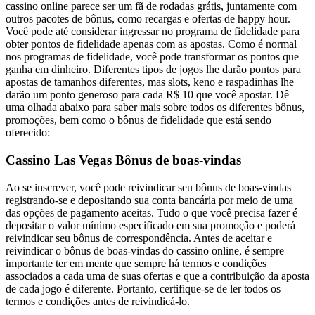
cassino online parece ser um fã de rodadas grátis, juntamente com
outros pacotes de bônus, como recargas e ofertas de happy hour.
Você pode até considerar ingressar no programa de fidelidade para
obter pontos de fidelidade apenas com as apostas. Como é normal
nos programas de fidelidade, você pode transformar os pontos que
ganha em dinheiro. Diferentes tipos de jogos lhe darão pontos para
apostas de tamanhos diferentes, mas slots, keno e raspadinhas lhe
darão um ponto generoso para cada R$ 10 que você apostar. Dê
uma olhada abaixo para saber mais sobre todos os diferentes bônus,
promoções, bem como o bônus de fidelidade que está sendo
oferecido:
Cassino Las Vegas Bônus de boas-vindas
Ao se inscrever, você pode reivindicar seu bônus de boas-vindas
registrando-se e depositando sua conta bancária por meio de uma
das opções de pagamento aceitas. Tudo o que você precisa fazer é
depositar o valor mínimo especificado em sua promoção e poderá
reivindicar seu bônus de correspondência. Antes de aceitar e
reivindicar o bônus de boas-vindas do cassino online, é sempre
importante ter em mente que sempre há termos e condições
associados a cada uma de suas ofertas e que a contribuição da aposta
de cada jogo é diferente. Portanto, certifique-se de ler todos os
termos e condições antes de reivindicá-lo.