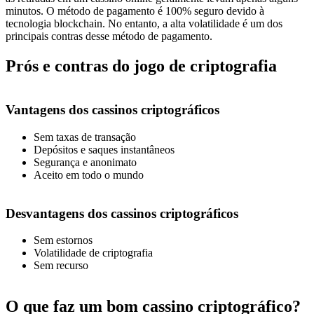
minutos. O método de pagamento é 100% seguro devido à
tecnologia blockchain. No entanto, a alta volatilidade é um dos
principais contras desse método de pagamento.
Prós e contras do jogo de criptografia
Vantagens dos cassinos criptográficos
Sem taxas de transação
Depósitos e saques instantâneos
Segurança e anonimato
Aceito em todo o mundo
Desvantagens dos cassinos criptográficos
Sem estornos
Volatilidade de criptografia
Sem recurso
O que faz um bom cassino criptográfico?