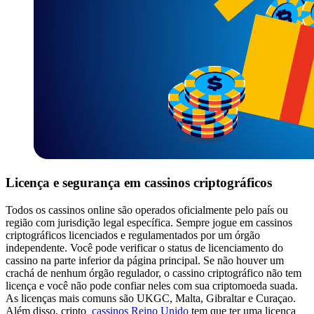
Licença e segurança em cassinos criptográficos
Todos os cassinos online são operados oficialmente pelo país ou
região com jurisdição legal específica. Sempre jogue em cassinos
criptográficos licenciados e regulamentados por um órgão
independente. Você pode verificar o status de licenciamento do
cassino na parte inferior da página principal. Se não houver um
crachá de nenhum órgão regulador, o cassino criptográfico não tem
licença e você não pode confiar neles com sua criptomoeda suada.
As licenças mais comuns são UKGC, Malta, Gibraltar e Curaçao.
Além disso, cripto
cassinos Reino Unido
tem que ter uma licença