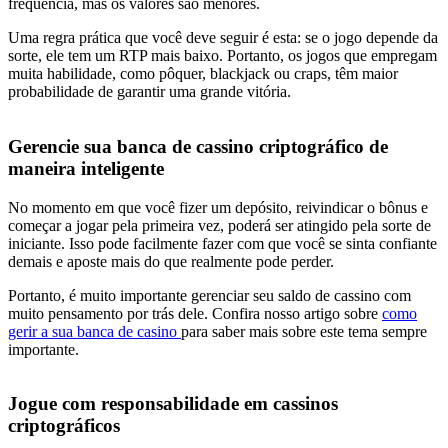
frequência, mas os valores são menores.
Uma regra prática que você deve seguir é esta: se o jogo depende da
sorte, ele tem um RTP mais baixo. Portanto, os jogos que empregam
muita habilidade, como pôquer, blackjack ou craps, têm maior
probabilidade de garantir uma grande vitória.
Gerencie sua banca de cassino criptográfico de
maneira inteligente
No momento em que você fizer um depósito, reivindicar o bônus e
começar a jogar pela primeira vez, poderá ser atingido pela sorte de
iniciante. Isso pode facilmente fazer com que você se sinta confiante
demais e aposte mais do que realmente pode perder.
Portanto, é muito importante gerenciar seu saldo de cassino com
muito pensamento por trás dele. Confira nosso artigo sobre
como
gerir a sua banca de casino
para saber mais sobre este tema sempre
importante.
Jogue com responsabilidade em cassinos
criptográficos