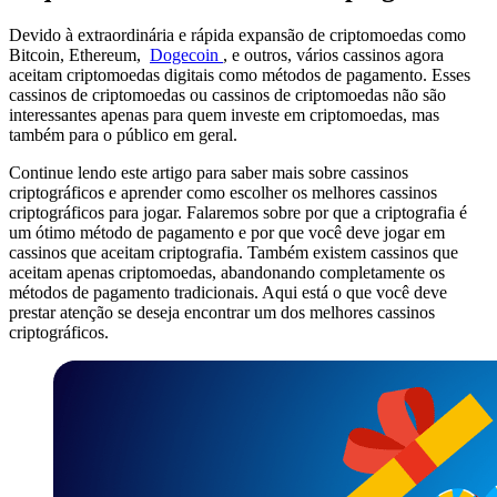
Devido à extraordinária e rápida expansão de criptomoedas como
Bitcoin, Ethereum,
Dogecoin
, e outros, vários cassinos agora
aceitam criptomoedas digitais como métodos de pagamento. Esses
cassinos de criptomoedas ou cassinos de criptomoedas não são
interessantes apenas para quem investe em criptomoedas, mas
também para o público em geral.
Continue lendo este artigo para saber mais sobre cassinos
criptográficos e aprender como escolher os melhores cassinos
criptográficos para jogar. Falaremos sobre por que a criptografia é
um ótimo método de pagamento e por que você deve jogar em
cassinos que aceitam criptografia. Também existem cassinos que
aceitam apenas criptomoedas, abandonando completamente os
métodos de pagamento tradicionais. Aqui está o que você deve
prestar atenção se deseja encontrar um dos melhores cassinos
criptográficos.