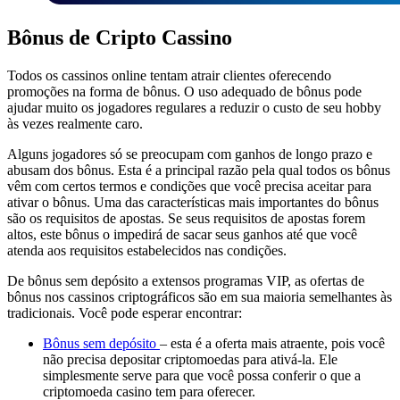
Bônus de Cripto Cassino
Todos os cassinos online tentam atrair clientes oferecendo
promoções na forma de bônus. O uso adequado de bônus pode
ajudar muito os jogadores regulares a reduzir o custo de seu hobby
às vezes realmente caro.
Alguns jogadores só se preocupam com ganhos de longo prazo e
abusam dos bônus. Esta é a principal razão pela qual todos os bônus
vêm com certos termos e condições que você precisa aceitar para
ativar o bônus. Uma das características mais importantes do bônus
são os requisitos de apostas. Se seus requisitos de apostas forem
altos, este bônus o impedirá de sacar seus ganhos até que você
atenda aos requisitos estabelecidos nas condições.
De bônus sem depósito a extensos programas VIP, as ofertas de
bônus nos cassinos criptográficos são em sua maioria semelhantes às
tradicionais. Você pode esperar encontrar:
Bônus sem depósito
– esta é a oferta mais atraente, pois você
não precisa depositar criptomoedas para ativá-la. Ele
simplesmente serve para que você possa conferir o que a
criptomoeda casino tem para oferecer.