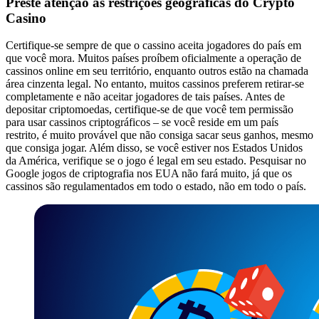
Preste atenção às restrições geográficas do Crypto
Casino
Certifique-se sempre de que o cassino aceita jogadores do país em
que você mora. Muitos países proíbem oficialmente a operação de
cassinos online em seu território, enquanto outros estão na chamada
área cinzenta legal. No entanto, muitos cassinos preferem retirar-se
completamente e não aceitar jogadores de tais países. Antes de
depositar criptomoedas, certifique-se de que você tem permissão
para usar cassinos criptográficos – se você reside em um país
restrito, é muito provável que não consiga sacar seus ganhos, mesmo
que consiga jogar. Além disso, se você estiver nos Estados Unidos
da América, verifique se o jogo é legal em seu estado. Pesquisar no
Google jogos de criptografia nos EUA não fará muito, já que os
cassinos são regulamentados em todo o estado, não em todo o país.