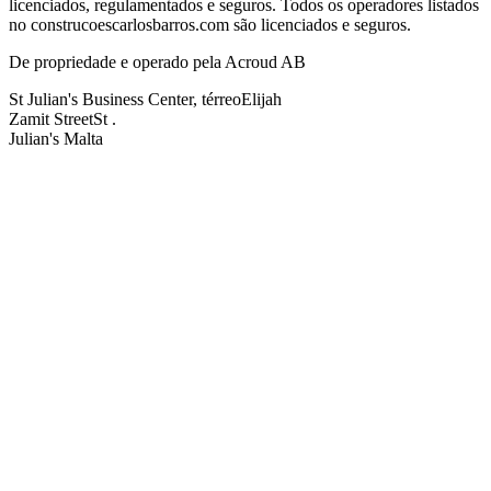
licenciados, regulamentados e seguros.
Todos os operadores listados
no construcoescarlosbarros.com são licenciados e seguros.
De propriedade e operado pela Acroud AB
St Julian's Business Center, térreoElijah
Zamit StreetSt
.
Julian's Malta