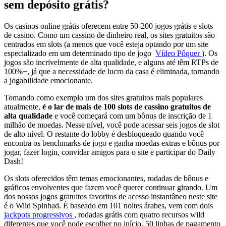
sem depósito grátis?
Os casinos online grátis oferecem entre 50-200 jogos grátis e slots
de casino. Como um cassino de dinheiro real, os sites gratuitos são
centrados em slots (a menos que você esteja optando por um site
especializado em um determinado tipo de jogo
Vídeo Pôquer
). Os
jogos são incrivelmente de alta qualidade, e alguns até têm RTPs de
100%+, já que a necessidade de lucro da casa é eliminada, tornando
a jogabilidade emocionante.
Tomando como exemplo um dos sites gratuitos mais populares
atualmente,
é o lar de mais de 100 slots de cassino gratuitos de
alta qualidade
e você começará com um bônus de inscrição de 1
milhão de moedas. Nesse nível, você pode acessar seis jogos de slot
de alto nível. O restante do lobby é desbloqueado quando você
encontra os benchmarks de jogo e ganha moedas extras e bônus por
jogar, fazer login, convidar amigos para o site e participar do Daily
Dash!
Os slots oferecidos têm temas emocionantes, rodadas de bônus e
gráficos envolventes que fazem você querer continuar girando. Um
dos nossos jogos gratuitos favoritos de acesso instantâneo neste site
é o Wild Spinbad. É baseado em 101 noites árabes, vem com dois
jackpots progressivos
, rodadas grátis com quatro recursos wild
diferentes que você pode escolher no início, 50 linhas de pagamento