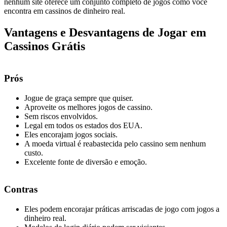
nenhum site oferece um conjunto completo de jogos como você
encontra em cassinos de dinheiro real.
Vantagens e Desvantagens de Jogar em
Cassinos Grátis
Prós
Jogue de graça sempre que quiser.
Aproveite os melhores jogos de cassino.
Sem riscos envolvidos.
Legal em todos os estados dos EUA.
Eles encorajam jogos sociais.
A moeda virtual é reabastecida pelo cassino sem nenhum
custo.
Excelente fonte de diversão e emoção.
Contras
Eles podem encorajar práticas arriscadas de jogo com jogos a
dinheiro real.