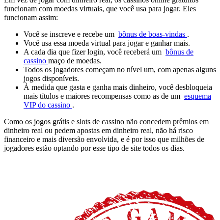
funcionam com moedas virtuais, que você usa para jogar. Eles
funcionam assim:
Você se inscreve e recebe um
bônus de boas-vindas
.
Você usa essa moeda virtual para jogar e ganhar mais.
A cada dia que fizer login, você receberá um
bônus de
cassino
maço de moedas.
Todos os jogadores começam no nível um, com apenas alguns
jogos disponíveis.
À medida que gasta e ganha mais dinheiro, você desbloqueia
mais títulos e maiores recompensas como as de um
esquema
VIP do cassino
.
Como os jogos grátis e slots de cassino não concedem prêmios em
dinheiro real ou pedem apostas em dinheiro real, não há risco
financeiro e mais diversão envolvida, e é por isso que milhões de
jogadores estão optando por esse tipo de site todos os dias.