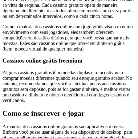
ao virar da esquina. Cada cassino gratuito opera de maneira
ligeiramente diferente, mas todos oferecem moedas uma vez por dia
ou em determinados intervalos, como a cada cinco horas.
Como a maioria dos cassinos online com jogo grátis visa o máximo
envolvimento com seus jogadores, eles também oferecem
competições ou desafios diários para que você possa ganhar mais
moedas. Estes são cassinos online que oferecem dinheiro grátis
(bem, moeda virtual de qualquer maneira).
Cassinos online grátis freemium
Alguns cassinos gratuitos têm moedas duplas e o incentivam a
comprar moedas diferentes quando seu estoque gratuito acabar. No
entanto, recomendamos que você se atenha apenas aos cassinos
gratuitos sem depósito, pois se for gastar dinheiro, é melhor visitar
um cassino a dinheiro e obter o negócio real com jogos testados e
verificados.
Como se inscrever e jogar
A maioria dos cassinos online gratuitos são aplicativos móveis.
Embora você possa usar alguns de seu dispositivo de desktop, para
obter a melhor experiência, você precisará fazer o download do