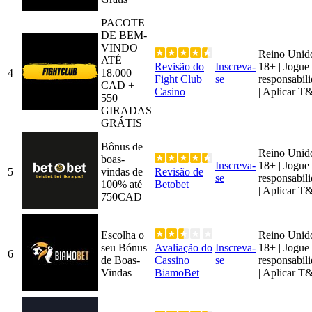
PACOTE
DE BEM-
VINDO
Reino Unid
ATÉ
Revisão do
Inscreva-
18+ | Jogue
4
18.000
Fight Club
se
responsabil
CAD +
Casino
| Aplicar T
550
GIRADAS
GRÁTIS
Bônus de
Reino Unid
boas-
Inscreva-
18+ | Jogue
5
vindas de
Revisão de
se
responsabil
100% até
Betobet
| Aplicar T
750CAD
Escolha o
Reino Unid
seu Bónus
Avaliação do
Inscreva-
18+ | Jogue
6
de Boas-
Cassino
se
responsabil
Vindas
BiamoBet
| Aplicar T