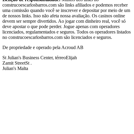
construcoescarlosbarros.com são links afiliados e podemos receber
uma comissão quando você se inscrever e depositar por meio de um
de nossos links.
Isso não afeta nossa avaliação.
Os casinos online
devem ser sempre divertidos.
Ao jogar com dinheiro real, você só
deve apostar o que pode perder.
Jogue apenas com operadores
licenciados, regulamentados e seguros.
Todos os operadores listados
no construcoescarlosbarros.com são licenciados e seguros.
De propriedade e operado pela Acroud AB
St Julian's Business Center, térreoElijah
Zamit StreetSt
.
Julian's Malta