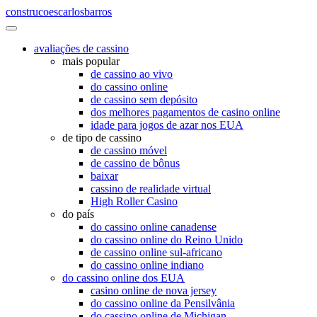
construcoescarlosbarros
avaliações de cassino
mais popular
de cassino ao vivo
do cassino online
de cassino sem depósito
dos melhores pagamentos de casino online
idade para jogos de azar nos EUA
de tipo de cassino
de cassino móvel
de cassino de bônus
baixar
cassino de realidade virtual
High Roller Casino
do país
do cassino online canadense
do cassino online do Reino Unido
de cassino online sul-africano
do cassino online indiano
do cassino online dos EUA
casino online de nova jersey
do cassino online da Pensilvânia
do cassino online de Michigan