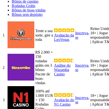
Bônus de cassino
Rodadas Grátis
Bônus de boas-vindas
Bônus sem depósito
Reino Unid
Tente a sua
Inscreva-
18+ | Jogue
1
sorte, gire a
Avaliação da
se
responsabil
roda
LeoVegas
| Aplicar T
R$ 2.000 +
150
rodadas
Reino Unid
grátis em 3
Análise do
Inscreva-
18+ | Jogue
2
bônus
Wazamba
se
responsabil
Pacote de
Casino
| Aplicar T
boas-
vindas
100% até
1.000 EUR
18+ | Jogue
Inscreva-
3
+ 150
Avaliação do
responsabil
se
Rodadas
N1 Casino
| Aplicar T
Grátis