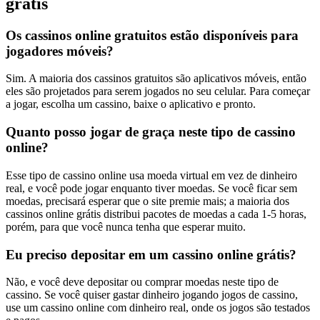
grátis
Os cassinos online gratuitos estão disponíveis para
jogadores móveis?
Sim. A maioria dos cassinos gratuitos são aplicativos móveis, então
eles são projetados para serem jogados no seu celular. Para começar
a jogar, escolha um cassino, baixe o aplicativo e pronto.
Quanto posso jogar de graça neste tipo de cassino
online?
Esse tipo de cassino online usa moeda virtual em vez de dinheiro
real, e você pode jogar enquanto tiver moedas. Se você ficar sem
moedas, precisará esperar que o site premie mais; a maioria dos
cassinos online grátis distribui pacotes de moedas a cada 1-5 horas,
porém, para que você nunca tenha que esperar muito.
Eu preciso depositar em um cassino online grátis?
Não, e você deve depositar ou comprar moedas neste tipo de
cassino. Se você quiser gastar dinheiro jogando jogos de cassino,
use um cassino online com dinheiro real, onde os jogos são testados