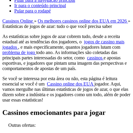
Pular para a navegação principal
Ir para o conteúdo principal
Pular para o rodapé
Cassinos Online
»
Os melhores cassinos online dos EUA em 2026
»
Estatísticas de jogos de azar: tudo o que você precisa saber
As estatísticas sobre jogos de azar cobrem tudo, desde a receita
estadual até as tendências dos jogadores, o
jogos de cassino mais
jogados
, e mais especificamente, quantos jogadores lutam com
problema de jogo
todo ano. As informações são coletadas das
principais partes interessadas do setor, como
cassinos
e apostas
esportivas, e jogadores que pintam uma imagem das perspectivas e
comportamentos de apostas de um país.
Se você se interessa por esta área ou não, esta página é leitura
essencial se você é um
Cassino online dos EUA
jogador. Aqui,
vamos mergulhe nas últimas estatísticas de jogos de azar, o que elas
dizem sobre a indústria e os jogadores como um todo, além de poder
usar essas estatísticas!
Cassinos emocionantes para jogar
Outras ofertas: