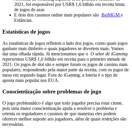
2021, foi responsável por USR$ 1,6 bilhão em receita bruta
de jogos de azar.
E dois dos cassinos online mais populares são
BetMGM
e
Estâncias.
Estatísticas de jogos
As estatísticas de jogos refletem o lado dos jogos, como quais jogos
ganham mais dinheiro e quais jogadores se divertem mais. Vamos
dar uma olhada rápida. Já mencionamos que o
O setor de iGaming
representou USR$ 1,6 bilhão
em receita para o primeiro metade de
2021. Os jogos de slot são e sempre foram os jogos de cassino mais
populares, respondendo pela maior parte da receita, com os jogos de
mesa em segundo lugar. Fora do iGaming, a loteria é o tipo de
aposta mais popular nos EUA.
Conscientização sobre problemas de jogo
O jogo problemático é algo que todo jogador precisa estar ciente,
pois uma maior conscientização ajuda a resolver o problema e
orienta os reguladores e cassinos de que maneiras eles podem
oferecer melhor suporte aos jogadores, além de quais restrições são
necessárias.