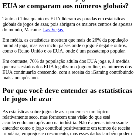
EUA se comparam aos números globais?
Tanto a China quanto os EUA lideram as paradas em estatísticas
globais de jogos de azar, pois abrigam os maiores centros de apostas
do mundo, Macau e
Las Vegas.
Em média, as estatísticas mostram que mais de 26% da população
mundial joga, mas isso inclui países onde o jogo é ilegal e outros,
como o Reino Unido e os EUA, onde é um passatempo popular.
Em contraste, 70% da população adulta dos EUA joga e, à medida
que mais estados dos EUA legalizam o jogo online, os números dos
EUA continuarão crescendo, com a receita do iGaming contribuindo
mais ano após ano.
Por que você deve entender as estatísticas
de jogos de azar
As estatísticas sobre jogos de azar podem ser um tópico
relativamente seco, mas fornecem uma visão do que está
acontecendo ano após ano na indústria. Não é apenas interessante
entender como o jogo contribui positivamente em termos de receita
tributária, empregos e crescimento, mas esses dados também podem