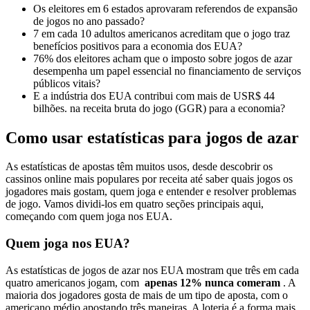
Os eleitores em 6 estados aprovaram referendos de expansão
de jogos no ano passado?
7 em cada 10 adultos americanos acreditam que o jogo traz
benefícios positivos para a economia dos EUA?
76% dos eleitores acham que o imposto sobre jogos de azar
desempenha um papel essencial no financiamento de serviços
públicos vitais?
E a indústria dos EUA contribui com mais de USR$ 44
bilhões. na receita bruta do jogo (GGR) para a economia?
Como usar estatísticas para jogos de azar
As estatísticas de apostas têm muitos usos, desde descobrir os
cassinos online mais populares por receita até saber quais jogos os
jogadores mais gostam, quem joga e entender e resolver problemas
de jogo. Vamos dividi-los em quatro seções principais aqui,
começando com quem joga nos EUA.
Quem joga nos EUA?
As estatísticas de jogos de azar nos EUA mostram que três em cada
quatro americanos jogam, com
apenas 12% nunca comeram
. A
maioria dos jogadores gosta de mais de um tipo de aposta, com o
americano médio apostando três maneiras. A loteria é a forma mais