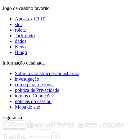
Jogo de cassino favorito
Aposta x CT10
slot
roleta
Jack preto
dados
Keno
Bingo
Informação detalhada
Sobre o Construcoescarlosbarros
investigação
como parar de jogar
política de Privacidade
termos e Condições
notícias do cassino
Mapa do site
segurança