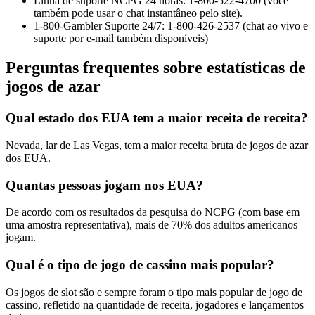
Linha de suporte NCPG 24 horas: 1-800-522-4700 (você
também pode usar o chat instantâneo pelo site).
1-800-Gambler Suporte 24/7: 1-800-426-2537 (chat ao vivo e
suporte por e-mail também disponíveis)
Perguntas frequentes sobre estatísticas de
jogos de azar
Qual estado dos EUA tem a maior receita de receita?
Nevada, lar de Las Vegas, tem a maior receita bruta de jogos de azar
dos EUA.
Quantas pessoas jogam nos EUA?
De acordo com os resultados da pesquisa do NCPG (com base em
uma amostra representativa), mais de 70% dos adultos americanos
jogam.
Qual é o tipo de jogo de cassino mais popular?
Os jogos de slot são e sempre foram o tipo mais popular de jogo de
cassino, refletido na quantidade de receita, jogadores e lançamentos