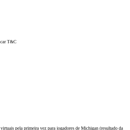
licar T&C
irtuais pela primeira vez para jogadores de Michigan (resultado da