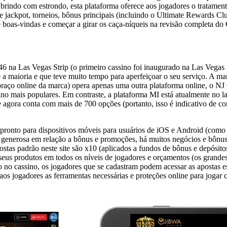
rindo com estrondo, esta plataforma oferece aos jogadores o tratame
e jackpot, torneios, bônus principais (incluindo o Ultimate Rewards Cl
e boas-vindas e começar a girar os caça-níqueis na revisão completa d
6 na Las Vegas Strip (o primeiro cassino foi inaugurado na Las Vegas
 a maioria e que teve muito tempo para aperfeiçoar o seu serviço. A ma
ço online da marca) opera apenas uma outra plataforma online, o NJ 
o mais populares. Em contraste, a plataforma MI está atualmente no l
 agora conta com mais de 700 opções (portanto, isso é indicativo de 
r pronto para dispositivos móveis para usuários de iOS e Android (com
 generosa em relação a bônus e promoções, há muitos negócios e bônus
 apostas padrão neste site são x10 (aplicados a fundos de bônus e depósi
seus produtos em todos os níveis de jogadores e orçamentos (os grandes 
no cassino, os jogadores que se cadastram podem acessar as apostas es
s jogadores as ferramentas necessárias e proteções online para jogar 