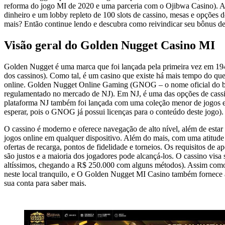
reforma do jogo MI de 2020 e uma parceria com o Ojibwa Casino). Ab
dinheiro e um lobby repleto de 100 slots de cassino, mesas e opções d
mais? Então continue lendo e descubra como reivindicar seu bônus d
Visão geral do Golden Nugget Casino MI
Golden Nugget é uma marca que foi lançada pela primeira vez em 194
dos cassinos). Como tal, é um casino que existe há mais tempo do que
online. Golden Nugget Online Gaming (GNOG – o nome oficial do bra
regulamentado no mercado de NJ). Em NJ, é uma das opções de cassin
plataforma NJ também foi lançada com uma coleção menor de jogos e
esperar, pois o GNOG já possui licenças para o conteúdo deste jogo).
O cassino é moderno e oferece navegação de alto nível, além de esta
jogos online em qualquer dispositivo. Além do mais, com uma atitude
ofertas de recarga, pontos de fidelidade e torneios. Os requisitos de
são justos e a maioria dos jogadores pode alcançá-los. O cassino visa 
altíssimos, chegando a R$ 250.000 com alguns métodos). Assim como 
neste local tranquilo, e O Golden Nugget MI Casino também fornece ao
sua conta para saber mais.