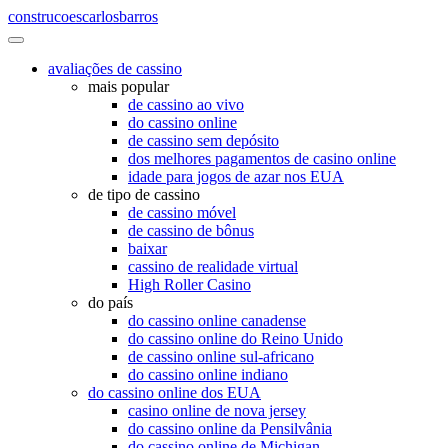
construcoescarlosbarros
avaliações de cassino
mais popular
de cassino ao vivo
do cassino online
de cassino sem depósito
dos melhores pagamentos de casino online
idade para jogos de azar nos EUA
de tipo de cassino
de cassino móvel
de cassino de bônus
baixar
cassino de realidade virtual
High Roller Casino
do país
do cassino online canadense
do cassino online do Reino Unido
de cassino online sul-africano
do cassino online indiano
do cassino online dos EUA
casino online de nova jersey
do cassino online da Pensilvânia
do cassino online de Michigan