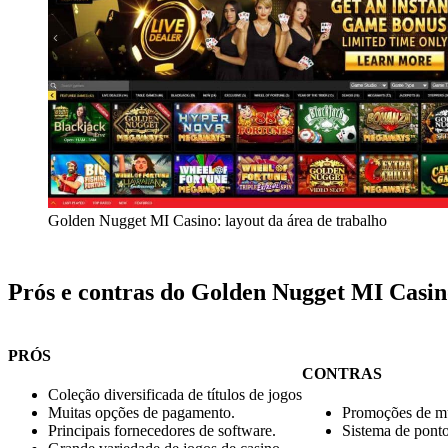
Golden Nugget MI Casino: layout da área de trabalho
Prós e contras do Golden Nugget MI Casin
PRÓS
CONTRAS
Coleção diversificada de títulos de jogos
Muitas opções de pagamento.
Promoções de mu
Principais fornecedores de software.
Sistema de ponto