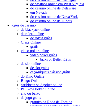
de cassinos online em West Virginia
do cassino online de Delaware
em Nevada
do cassino online de Nova York
do cassino online de Illinois
jogos de cassino
de blackjack online
de roleta online
de roleta grátis
Craps Online
grátis
video poker online
video poker grátis
Jacks or Better grátis
de slot online
de slot grátis
caça-níqueis clássico grátis
do Kino Online
Bingo Online
caribbean stud poker online
Pai Gow Poker Online
alto ou baixo
de jogo grátis
gratuito da Roda da Fortuna