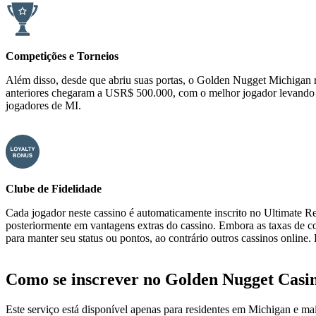
Competições e Torneios
Além disso, desde que abriu suas portas, o Golden Nugget Michigan 
anteriores chegaram a USR$ 500.000, com o melhor jogador levando U
jogadores de MI.
Clube de Fidelidade
Cada jogador neste cassino é automaticamente inscrito no Ultimate 
posteriormente em vantagens extras do cassino. Embora as taxas de co
para manter seu status ou pontos, ao contrário outros cassinos onlin
Como se inscrever no Golden Nugget Casi
Este serviço está disponível apenas para residentes em Michigan e ma