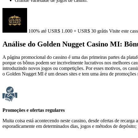
Grande variedade de jogos de casino.
100% até USR$ 1.000 + USR$ 30 grátis
Visite este ca
Análise do Golden Nugget Casino MI: Bôn
A página promocional do cassino é uma das primeiras partes da plataf
porque os bônus podem ser incrivelmente lucrativos nos melhores cas
introduzindo novos jogos ou competições. Por esses motivos, os cass
o Golden Nugget MI é um desses sites e tem uma área de promoções 
Promoções e ofertas regulares
Muita coisa está acontecendo neste cassino, desde ofertas de recarga 
esporadicamente em determinados dias, jogos e métodos de depósito; p