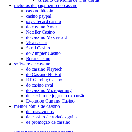
Gratuito de Monte de Três Cartas
métodos de pagamento do cassino
cassino bitcoin
casino paypal
paysafecard casino
do cassino Amex
Neteller Casino
do cassino Mastercard
Visa casino
Skrill Casino
do Zimpler Casino
Boku Casino
software de cassino
do cassino Playtech
do Cassino NetEnt
RT Gaming Casino
do casino rival
do cassino Microgaming
de cassino de jogo em expansão
Evolution Gaming Casino
melhor bônus de cassino
de boas-vindas
de cassino de rodadas grátis
de promoção de cassino