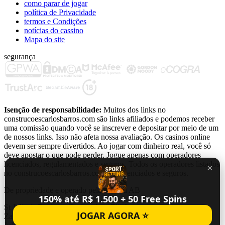
como parar de jogar
política de Privacidade
termos e Condições
notícias do cassino
Mapa do site
segurança
Isenção de responsabilidade:
Muitos dos links no
construcoescarlosbarros.com são links afiliados e podemos receber
uma comissão quando você se inscrever e depositar por meio de um
de nossos links.
Isso não afeta nossa avaliação.
Os casinos online
devem ser sempre divertidos.
Ao jogar com dinheiro real, você só
deve apostar o que pode perder.
Jogue apenas com operadores
licenciados, regulamentados e seguros.
Todos os operadores listados
×
no construcoescarlosbarros.com são licenciados e seguros.
De propriedade e operado pela Acroud AB
150% até R$ 1.500 + 50 Free Spins
St Julian's Business Center, térreoElijah
JOGAR AGORA ⭐
Zamit StreetSt
.