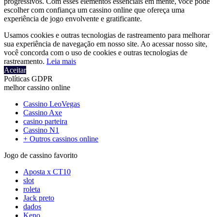
progressivos. Com esses elementos essenciais em mente, você pode
escolher com confiança um cassino online que ofereça uma
experiência de jogo envolvente e gratificante.
Usamos cookies e outras tecnologias de rastreamento para melhorar
sua experiência de navegação em nosso site. Ao acessar nosso site,
você concorda com o uso de cookies e outras tecnologias de
rastreamento.
Leia mais
Aceitar
Políticas GDPR
melhor cassino online
Cassino LeoVegas
Cassino Axe
casino parteira
Cassino N1
+ Outros cassinos online
Jogo de cassino favorito
Aposta x CT10
slot
roleta
Jack preto
dados
Keno