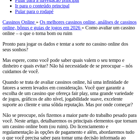
Pular para a navegação principal
Ir para o conteúdo principal
Pular para o rodapé
Cassinos Online
»
Os melhores cassinos online, análises de cassinos
online, bônus e guias de jogos em 2026
»
Como avaliar um cassino
online – o que o torna bom ou ruim
Pronto para jogar os dados e tentar a sorte no cassino online dos
seus sonhos?
Mas espere, como você pode saber quais valem o seu tempo e
dinheiro e quais evitar? Não há necessidade de se preocupar – nós
cuidamos de você.
Quando se trata de avaliar cassinos online, há uma infinidade de
fatores a serem levados em consideração. Você quer garantir a
escolha de um cassino que ofereça fair play, uma grande variedade
de jogos, gráficos de alto nível, jogabilidade suave, excelente
suporte ao cliente e uma sólida reputação. Mas por onde começar?
Não se preocupe, nós fizemos a maior parte do trabalho pesado para
você. Neste artigo, detalharemos os principais elementos que tornam
um cassino online bom (ou ruim). Do licenciamento e
regulamentação às opções de pagamento e além, abordaremos tudo
o que você precisa saber para tomar uma decisão informada ao