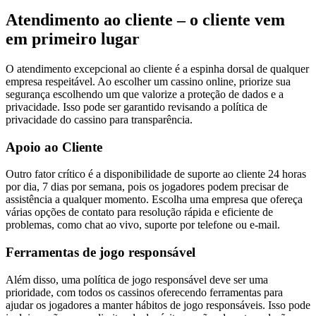
Atendimento ao cliente – o cliente vem
em primeiro lugar
O atendimento excepcional ao cliente é a espinha dorsal de qualquer
empresa respeitável. Ao escolher um cassino online, priorize sua
segurança escolhendo um que valorize a proteção de dados e a
privacidade. Isso pode ser garantido revisando a política de
privacidade do cassino para transparência.
Apoio ao Cliente
Outro fator crítico é a disponibilidade de suporte ao cliente 24 horas
por dia, 7 dias por semana, pois os jogadores podem precisar de
assistência a qualquer momento. Escolha uma empresa que ofereça
várias opções de contato para resolução rápida e eficiente de
problemas, como chat ao vivo, suporte por telefone ou e-mail.
Ferramentas de jogo responsável
Além disso, uma política de jogo responsável deve ser uma
prioridade, com todos os cassinos oferecendo ferramentas para
ajudar os jogadores a manter hábitos de jogo responsáveis. Isso pode