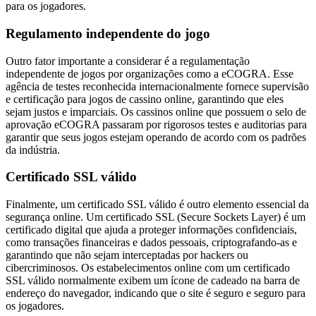
para os jogadores.
Regulamento independente do jogo
Outro fator importante a considerar é a regulamentação
independente de jogos por organizações como a eCOGRA. Esse
agência de testes reconhecida internacionalmente fornece supervisão
e certificação para jogos de cassino online, garantindo que eles
sejam justos e imparciais. Os cassinos online que possuem o selo de
aprovação eCOGRA passaram por rigorosos testes e auditorias para
garantir que seus jogos estejam operando de acordo com os padrões
da indústria.
Certificado SSL válido
Finalmente, um certificado SSL válido é outro elemento essencial da
segurança online. Um certificado SSL (Secure Sockets Layer) é um
certificado digital que ajuda a proteger informações confidenciais,
como transações financeiras e dados pessoais, criptografando-as e
garantindo que não sejam interceptadas por hackers ou
cibercriminosos. Os estabelecimentos online com um certificado
SSL válido normalmente exibem um ícone de cadeado na barra de
endereço do navegador, indicando que o site é seguro e seguro para
os jogadores.