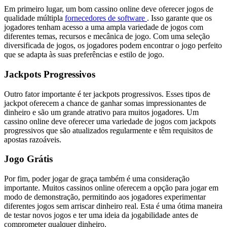
Em primeiro lugar, um bom cassino online deve oferecer jogos de
qualidade múltipla
fornecedores de software
. Isso garante que os
jogadores tenham acesso a uma ampla variedade de jogos com
diferentes temas, recursos e mecânica de jogo. Com uma seleção
diversificada de jogos, os jogadores podem encontrar o jogo perfeito
que se adapta às suas preferências e estilo de jogo.
Jackpots Progressivos
Outro fator importante é ter jackpots progressivos. Esses tipos de
jackpot oferecem a chance de ganhar somas impressionantes de
dinheiro e são um grande atrativo para muitos jogadores. Um
cassino online deve oferecer uma variedade de jogos com jackpots
progressivos que são atualizados regularmente e têm requisitos de
apostas razoáveis.
Jogo Grátis
Por fim, poder jogar de graça também é uma consideração
importante. Muitos cassinos online oferecem a opção para jogar em
modo de demonstração, permitindo aos jogadores experimentar
diferentes jogos sem arriscar dinheiro real. Esta é uma ótima maneira
de testar novos jogos e ter uma ideia da jogabilidade antes de
comprometer qualquer dinheiro.