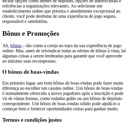
incluir opções como limites de depósito, opções de autoexclusão e
referências a organizações relevantes. Ao selecionar um
estabelecimento online que prioriza o atendimento excepcional ao
cliente, você pode desfrutar de uma experiência de jogo segura,
responsável e satisfatória.
Bônus e Promoções
Ah,
bônus
– são como a cereja no topo da sua experiência de jogo
online. Mas, antes de reivindicar todas as ofertas de bônus à vista, há
algumas coisas a serem lembradas para garantir que você aproveite
ao máximo suas recompensas.
O bônus de boas-vindas
Em primeiro lugar, um bom bônus de boas-vindas pode fazer muita
diferença ao escolher um cassino online. Um bônus de boas-vindas
é normalmente oferecido a novos jogadores após a inscrição e pode
vir de várias formas, como rodadas grátis ou um bônus de depósito
correspondente. Um bônus de boas-vindas sólido pode ajudá-lo a
começar bem e fornecer oportunidades extras para ganhar muito.
Termos e condições justos