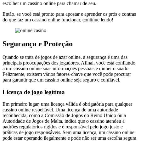
escolher um cassino online para chamar de seu.
Então, se você está pronto para apostar e aprender os prós e contras
do que faz um cassino online funcionar, continue lendo!
Segurança e Proteção
Quando se trata de jogos de azar online, a segurança é uma das
principais preocupações dos jogadores. Afinal, você está confiando
a um cassino online suas informações pessoais e dinheiro suado.
Felizmente, existem vários fatores-chave que você pode procurar
para garantir que um cassino online seja seguro e confiável.
Licença de jogo legítima
Em primeiro lugar, uma licença válida é obrigatória para qualquer
cassino online respeitável. Uma licença de uma autoridade
reconhecida, como a Comissão de Jogos do Reino Unido ou a
Autoridade de Jogos de Malta, indica que o cassino atendeu a
padrões regulatórios rígidos e é responsável pelo jogo justo e
práticas de jogo responsáveis. Sem uma licença, um cassino online
pode estar operando ilegalmente e pode não ser uma escolha segura