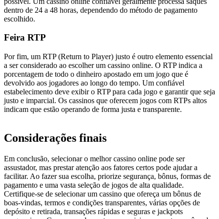
possível. Um cassino online confiável geralmente processa saques
dentro de 24 a 48 horas, dependendo do método de pagamento
escolhido.
Feira RTP
Por fim, um RTP (Return to Player) justo é outro elemento essencial
a ser considerado ao escolher um cassino online. O RTP indica a
porcentagem de todo o dinheiro apostado em um jogo que é
devolvido aos jogadores ao longo do tempo. Um confiável
estabelecimento deve exibir o RTP para cada jogo e garantir que seja
justo e imparcial. Os cassinos que oferecem jogos com RTPs altos
indicam que estão operando de forma justa e transparente.
Considerações finais
Em conclusão, selecionar o melhor cassino online pode ser
assustador, mas prestar atenção aos fatores certos pode ajudar a
facilitar. Ao fazer sua escolha, priorize segurança, bônus, formas de
pagamento e uma vasta seleção de jogos de alta qualidade.
Certifique-se de selecionar um cassino que ofereça um bônus de
boas-vindas, termos e condições transparentes, várias opções de
depósito e retirada, transações rápidas e seguras e jackpots