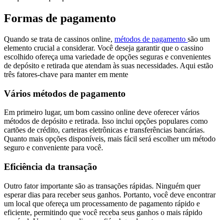
Formas de pagamento
Quando se trata de cassinos online,
métodos de pagamento
são um
elemento crucial a considerar. Você deseja garantir que o cassino
escolhido ofereça uma variedade de opções seguras e convenientes
de depósito e retirada que atendam às suas necessidades. Aqui estão
três fatores-chave para manter em mente
Vários métodos de pagamento
Em primeiro lugar, um bom cassino online deve oferecer vários
métodos de depósito e retirada. Isso inclui opções populares como
cartões de crédito, carteiras eletrônicas e transferências bancárias.
Quanto mais opções disponíveis, mais fácil será escolher um método
seguro e conveniente para você.
Eficiência da transação
Outro fator importante são as transações rápidas. Ninguém quer
esperar dias para receber seus ganhos. Portanto, você deve encontrar
um local que ofereça um processamento de pagamento rápido e
eficiente, permitindo que você receba seus ganhos o mais rápido