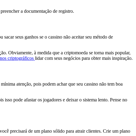
e preencher a documentação de registro.
ou sacar seus ganhos se o cassino não aceitar seu método de
ação. Obviamente, à medida que a criptomoeda se torna mais popular,
inos criptográficos
lidar com seus negócios para obter mais inspiração.
a mínima atenção, pois podem achar que seu cassino não tem boa
is isso pode afastar os jogadores e deixar o sistema lento. Pense no
ocê precisará de um plano sólido para atrair clientes. Crie um plano