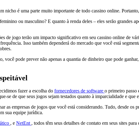
m nicho é uma parte muito importante de todo cassino online. Portanto
feminino ou masculino? E quanto à renda deles – eles serão grandes ap
s de jogo terão um impacto significativo em seu cassino online de vár
 frequência. Isso também dependerá do mercado que você está segmen
obres.
você pode prever não apenas a quantia de dinheiro que pode ganhar, m
speitável
ecidimos fazer a escolha do
fornecedores de software
o primeiro passo
fique-se de que seus jogos sejam testados quanto à imparcialidade e que
ar as empresas de jogos que você está considerando. Tudo, desde os pre
m sua equipe jurídica.
ático
, e
NetEnt
, todos têm seus detalhes de contato em seus sites para