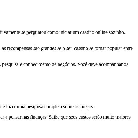
initivamente se perguntou como iniciar um cassino online sozinho.
, as recompensas são grandes se o seu cassino se tornar popular entre
de, pesquisa e conhecimento de negócios. Você deve acompanhar os
 de fazer uma pesquisa completa sobre os preços.
ar a pensar nas finanças. Saiba que seus custos serão muito maiores