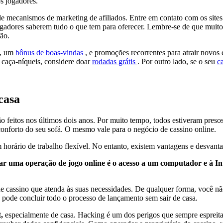
os jogadores.
 mecanismos de marketing de afiliados. Entre em contato com os sites 
adores saberem tudo o que tem para oferecer. Lembre-se de que muitos r
ão.
e, um
bônus de boas-vindas
, e promoções recorrentes para atrair novos 
e caça-níqueis, considere doar
rodadas grátis
. Por outro lado, se o seu
c
casa
o feitos nos últimos dois anos. Por muito tempo, todos estiveram preso
 conforto do seu sofá. O mesmo vale para o negócio de cassino online.
horário de trabalho flexível. No entanto, existem vantagens e desvant
ciar uma operação de jogo online é o acesso a um computador e à I
e cassino que atenda às suas necessidades. De qualquer forma, você não
ê pode concluir todo o processo de lançamento sem sair de casa.
t,
especialmente de casa. Hacking é um dos perigos que sempre espreita 