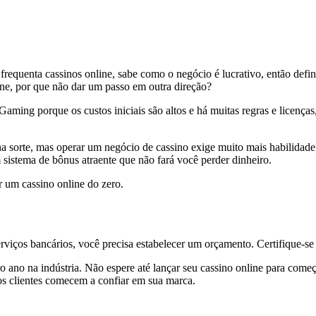
 frequenta cassinos online, sabe como o negócio é lucrativo, então def
ine, por que não dar um passo em outra direção?
aming porque os custos iniciais são altos e há muitas regras e licenças
na sorte, mas operar um negócio de cassino exige muito mais habilida
 sistema de bônus atraente que não fará você perder dinheiro.
r um cassino online do zero.
viços bancários, você precisa estabelecer um orçamento. Certifique-se
o ano na indústria. Não espere até lançar seu cassino online para começ
os clientes comecem a confiar em sua marca.