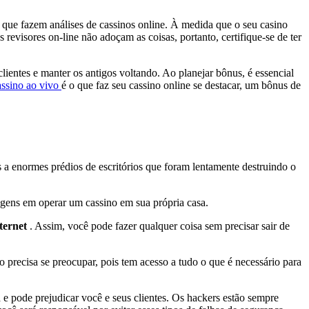
que fazem análises de cassinos online. À medida que o seu casino
evisores on-line não adoçam as coisas, portanto, certifique-se de ter
clientes e manter os antigos voltando. Ao planejar bônus, é essencial
assino ao vivo
é o que faz seu cassino online se destacar, um bônus de
s a enormes prédios de escritórios que foram lentamente destruindo o
agens em operar um cassino em sua própria casa.
nternet
. Assim, você pode fazer qualquer coisa sem precisar sair de
 precisa se preocupar, pois tem acesso a tudo o que é necessário para
e pode prejudicar você e seus clientes. Os hackers estão sempre