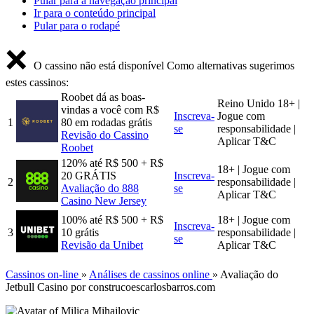
Pular para a navegação principal
Ir para o conteúdo principal
Pular para o rodapé
❌
O cassino não está disponível
Como alternativas sugerimos
estes cassinos:
Roobet dá as boas-
Reino Unido 18+ |
vindas a você com R$
Inscreva-
Jogue com
1
80 em rodadas grátis
se
responsabilidade |
Revisão do Cassino
Aplicar T&C
Roobet
120% até R$ 500 + R$
18+ | Jogue com
20 GRÁTIS
Inscreva-
2
responsabilidade |
Avaliação do 888
se
Aplicar T&C
Casino New Jersey
100% até R$ 500 + R$
18+ | Jogue com
Inscreva-
3
10 grátis
responsabilidade |
se
Revisão da Unibet
Aplicar T&C
Cassinos on-line
»
Análises de cassinos online
»
Avaliação do
Jetbull Casino por construcoescarlosbarros.com