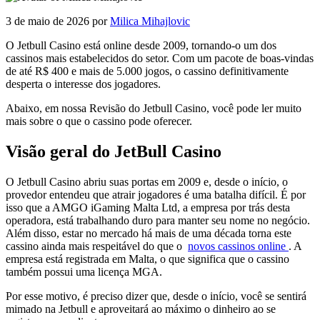
3 de maio de 2026
por
Milica Mihajlovic
O Jetbull Casino está online desde 2009, tornando-o um dos
cassinos mais estabelecidos do setor. Com um pacote de boas-vindas
de até R$ 400 e mais de 5.000 jogos, o cassino definitivamente
desperta o interesse dos jogadores.
Abaixo, em nossa Revisão do Jetbull Casino, você pode ler muito
mais sobre o que o cassino pode oferecer.
Visão geral do JetBull Casino
O Jetbull Casino abriu suas portas em 2009 e, desde o início, o
provedor entendeu que atrair jogadores é uma batalha difícil. É por
isso que a AMGO iGaming Malta Ltd, a empresa por trás desta
operadora, está trabalhando duro para manter seu nome no negócio.
Além disso, estar no mercado há mais de uma década torna este
cassino ainda mais respeitável do que o
novos cassinos online
. A
empresa está registrada em Malta, o que significa que o cassino
também possui uma licença MGA.
Por esse motivo, é preciso dizer que, desde o início, você se sentirá
mimado na Jetbull e aproveitará ao máximo o dinheiro ao se