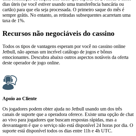
dias úteis (se você estiver usando uma transferência bancária ou
cartão) para que ela seja processada. O primeiro saque do mês é
sempre grátis. No entanto, as retiradas subsequentes acarretam uma
taxa de 1%.
Recursos não negociáveis ​​do cassino
Todos os tipos de vantagens esperam por você no cassino online
Jetbull, não apenas um incrível catálogo de jogos e bônus
emocionantes. Descubra abaixo outros aspectos notáveis ​​da oferta
deste operador de jogo online.
Apoio ao Cliente
Os jogadores podem obter ajuda no Jetbull usando um dos três
canais de suporte que a operadora oferece. Existe uma opção de chat
ao vivo para jogadores que buscam respostas rápidas, mas a
desvantagem é que o serviço não está disponível 24 horas por dia. O
suporte está disponível todos os dias entre 11h e 4h UTC.