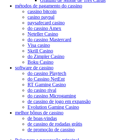
Gratuito de Monte de Três Cartas
métodos de pagamento do cassino
cassino bitcoin
casino paypal
paysafecard casino
do cassino Amex
Neteller Casino
do cassino Mastercard
Visa casino
Skrill Casino
do Zimpler Casino
Boku Casino
software de cassino
do cassino Playtech
do Cassino NetEnt
RT Gaming Casino
do casino rival
do cassino Microgaming
de cassino de jogo em expansão
Evolution Gaming Casino
melhor bônus de cassino
de boas-vindas
de cassino de rodadas grátis
de promoção de cassino