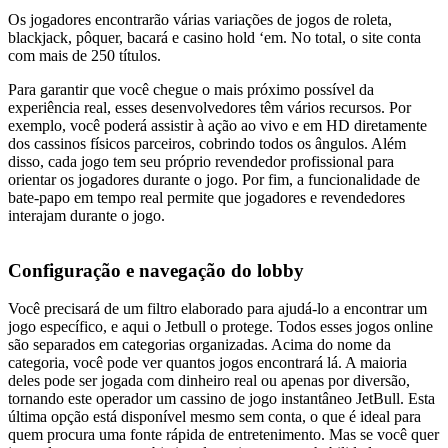
Os jogadores encontrarão várias variações de jogos de roleta,
blackjack, pôquer, bacará e casino hold ‘em. No total, o site conta
com mais de 250 títulos.
Para garantir que você chegue o mais próximo possível da
experiência real, esses desenvolvedores têm vários recursos. Por
exemplo, você poderá assistir à ação ao vivo e em HD diretamente
dos cassinos físicos parceiros, cobrindo todos os ângulos. Além
disso, cada jogo tem seu próprio revendedor profissional para
orientar os jogadores durante o jogo. Por fim, a funcionalidade de
bate-papo em tempo real permite que jogadores e revendedores
interajam durante o jogo.
Configuração e navegação do lobby
Você precisará de um filtro elaborado para ajudá-lo a encontrar um
jogo específico, e aqui o Jetbull o protege. Todos esses jogos online
são separados em categorias organizadas. Acima do nome da
categoria, você pode ver quantos jogos encontrará lá. A maioria
deles pode ser jogada com dinheiro real ou apenas por diversão,
tornando este operador um cassino de jogo instantâneo JetBull. Esta
última opção está disponível mesmo sem conta, o que é ideal para
quem procura uma fonte rápida de entretenimento. Mas se você quer