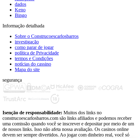
dados
Keno
Bingo
Informação detalhada
Sobre o Construcoescarlosbarros
investigação
como parar de jogar
política de Privacidade
termos e Condições
notícias do cassino
Mapa do site
segurança
Isenção de responsabilidade:
Muitos dos links no
construcoescarlosbarros.com são links afiliados e podemos receber
uma comissão quando você se inscrever e depositar por meio de um
de nossos links.
Isso não afeta nossa avaliação.
Os casinos online
devem ser sempre divertidos.
Ao jogar com dinheiro real, você só