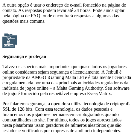
A outra opção é usar o endereço de e-mail fornecido na página de
contato. As respostas podem levar até 24 horas. Pode ainda optar
pela página de FAQ, onde encontrará respostas a algumas das
questões mais comuns.
Segurança e proteção
Talvez os aspectos mais importantes que quase todos os jogadores
online consideram sejam segurança e licenciamento. A Jetbull é
propriedade da AMGO iGaming Malta Ltd e é totalmente licenciada
e regulamentada por uma das principais autoridades reguladoras da
indústria de jogos online – a Malta Gaming Authority. Seu software
de jogo é fornecido pela respeitável empresa EveryMatrix.
Por falar em segurança, a operadora utiliza tecnologia de criptografia
SSL de 128 bits. Com essa tecnologia, os dados pessoais e
financeiros dos jogadores permanecem criptografados quando
compartilhados no site. Por último, todos os jogos apresentados
nesta plataforma usam geradores de números aleatórios que são
testados e verificados por empresas de auditoria independentes.