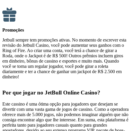
Promoções
Jetbull sempre tem promoções ativas. No momento de escrever esta
revisão do Jetbull Casino, você pode aumentar seus ganhos com o
Ring of Fire. Ao criar uma conta, você terá a chance de girar a
Roda, onde o Jackpot é de R$ 500! Outros prêmios incluem giros
em dinheiro, bônus de cassino e esportes e muito mais. Quando
você se torna um regular jogador, você pode girar a roleta
diariamente e ter a chance de ganhar um jackpot de R$ 2.500 em
dinheiro!
Por que jogar no JetBull Online Casino?
Este cassino é uma ótima opção para jogadores que desejam se
divertir com uma vasta gama de jogos de cassino. Como a operadora
oferece mais de 5.000 jogos, não podemos imaginar alguém que não
consiga encontrar algo que lhe interesse. Em suma, esta plataforma é
perfeita tanto para jogadores casuais quanto para grandes
apostadores, devido ao seu extenso programa VIP, pacote de boas-