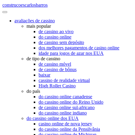
construcoescarlosbarros
avaliações de cassino
mais popular
de cassino ao vivo
do cassino online
de cassino sem depósito
dos melhores pagamentos de casino online
idade para jogos de azar nos EUA
de tipo de cassino
de cassino móvel
de cassino de bônus
baixar
cassino de realidade virtual
High Roller Casino
do país
do cassino online canadense
do cassino online do Reino Unido
de cassino online sul-africano
do cassino online indiano
do cassino online dos EUA
casino online de nova jersey
do cassino online da Pensilvânia
do cassino online de Michigan