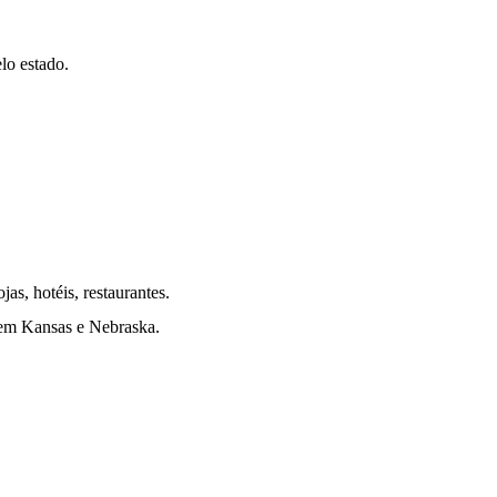
lo estado.
as, hotéis, restaurantes.
 em Kansas e Nebraska.