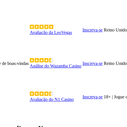
Inscreva-se
Reino Unido 
Avaliação da LeoVegas
e de boas-vindas
Inscreva-se
Reino Unido 
Análise do Wazamba Casino
Inscreva-se
18+ | Jogue 
Avaliação do N1 Casino