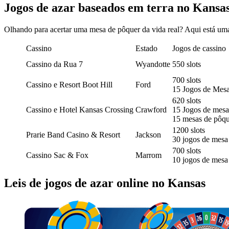
Jogos de azar baseados em terra no Kansas
Olhando para acertar uma mesa de pôquer da vida real? Aqui está uma 
Cassino
Estado
Jogos de cassino
Cassino da Rua 7
Wyandotte
550 slots
700 slots
Cassino e Resort Boot Hill
Ford
15 Jogos de Mes
620 slots
Cassino e Hotel Kansas Crossing
Crawford
15 Jogos de mesa
15 mesas de pôq
1200 slots
Prarie Band Casino & Resort
Jackson
30 jogos de mesa
700 slots
Cassino Sac & Fox
Marrom
10 jogos de mesa
Leis de jogos de azar online no Kansas