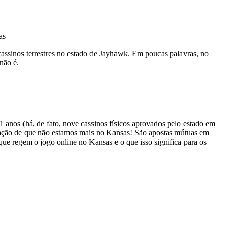
as
cassinos terrestres no estado de Jayhawk. Em poucas palavras, no
não é.
1 anos (há, de fato, nove cassinos físicos aprovados pelo estado em
ensação de que não estamos mais no Kansas! São apostas mútuas em
 que regem o jogo online no Kansas e o que isso significa para os