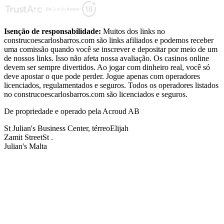
Isenção de responsabilidade:
Muitos dos links no
construcoescarlosbarros.com são links afiliados e podemos receber
uma comissão quando você se inscrever e depositar por meio de um
de nossos links.
Isso não afeta nossa avaliação.
Os casinos online
devem ser sempre divertidos.
Ao jogar com dinheiro real, você só
deve apostar o que pode perder.
Jogue apenas com operadores
licenciados, regulamentados e seguros.
Todos os operadores listados
no construcoescarlosbarros.com são licenciados e seguros.
De propriedade e operado pela Acroud AB
St Julian's Business Center, térreoElijah
Zamit StreetSt
.
Julian's Malta