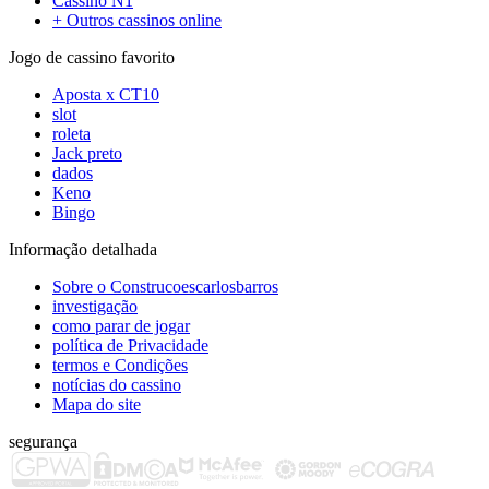
Cassino N1
+ Outros cassinos online
Jogo de cassino favorito
Aposta x CT10
slot
roleta
Jack preto
dados
Keno
Bingo
Informação detalhada
Sobre o Construcoescarlosbarros
investigação
como parar de jogar
política de Privacidade
termos e Condições
notícias do cassino
Mapa do site
segurança