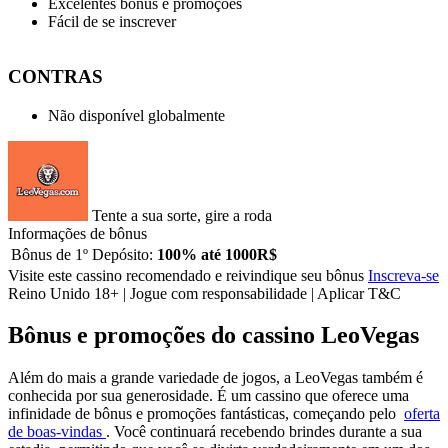
Excelentes bônus e promoções
Fácil de se inscrever
CONTRAS
Não disponível globalmente
Tente a sua sorte, gire a roda
Informações de bônus
Bônus de 1º Depósito:
100% até 1000R$
Visite este cassino recomendado e reivindique seu bônus
Inscreva-se
Reino Unido 18+ | Jogue com responsabilidade | Aplicar T&C
Bônus e promoções do cassino LeoVegas
Além do mais a grande variedade de jogos, a LeoVegas também é
conhecida por sua generosidade. É um cassino que oferece uma
infinidade de bônus e promoções fantásticas, começando pelo
oferta
de boas-vindas
. Você continuará recebendo brindes durante a sua