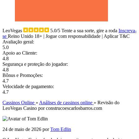
LeoVegas
5.0/5
Tente a sua sorte, gire a roda
Inscreva-
se
Reino Unido 18+ | Jogue com responsabilidade | Aplicar T&C
Avaliação geral:
5.0
Apoio ao Cliente:
4.8
Segurança e proteção do jogador:
4.8
Bônus e Promoções:
4.7
Velocidade de pagamento:
4.7
Cassinos Online
»
Análises de cassinos online
»
Revisão do
LeoVegas Casino por construcoescarlosbarros.com
24 de maio de 2026
por
Tom Edlin