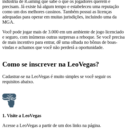
indústria de iGaming que sabe o que os jogadores querem e
precisam. Já existe há algum tempo e estabeleceu uma reputação
como um dos melhores cassinos. Também possui as licenças
adequadas para operar em muitas jurisdições, incluindo uma da
MGA.
Você pode jogar mais de 3.000 em um ambiente de jogo licenciado
e seguro, com inúmeras outras surpresas a reboque. Se você precisa
de mais incentivo para entrar, dê uma olhada no bônus de boas-
vindas e achamos que você não perderá a oportunidade.
Como se inscrever na LeoVegas?
Cadastrar-se na LeoVegas é muito simples se você seguir os
requisitos abaixo.
1. Visite a LeoVegas
Acesse a LeoVegas a partir de um dos links na página.