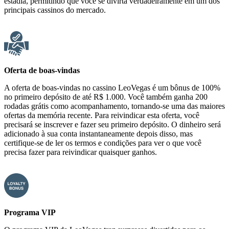
estadia, permitindo que você se divirta verdadeiramente em um dos
principais cassinos do mercado.
Oferta de boas-vindas
A oferta de boas-vindas no cassino LeoVegas é um bônus de 100%
no primeiro depósito de até R$ 1.000. Você também ganha 200
rodadas grátis como acompanhamento, tornando-se uma das maiores
ofertas da memória recente. Para reivindicar esta oferta, você
precisará se inscrever e fazer seu primeiro depósito. O dinheiro será
adicionado à sua conta instantaneamente depois disso, mas
certifique-se de ler os termos e condições para ver o que você
precisa fazer para reivindicar quaisquer ganhos.
Programa VIP