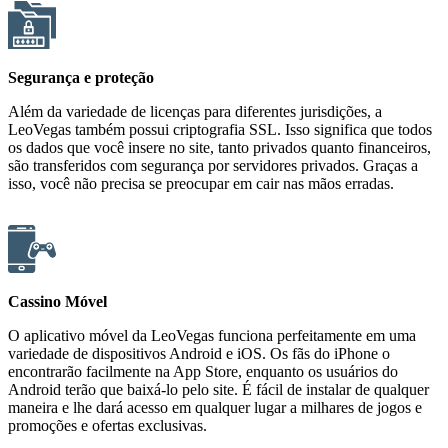
Segurança e proteção
Além da variedade de licenças para diferentes jurisdições, a
LeoVegas também possui criptografia SSL. Isso significa que todos
os dados que você insere no site, tanto privados quanto financeiros,
são transferidos com segurança por servidores privados. Graças a
isso, você não precisa se preocupar em cair nas mãos erradas.
Cassino Móvel
O aplicativo móvel da LeoVegas funciona perfeitamente em uma
variedade de dispositivos Android e iOS. Os fãs do iPhone o
encontrarão facilmente na App Store, enquanto os usuários do
Android terão que baixá-lo pelo site. É fácil de instalar de qualquer
maneira e lhe dará acesso em qualquer lugar a milhares de jogos e
promoções e ofertas exclusivas.