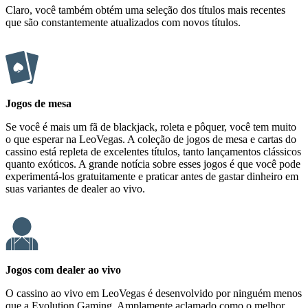
Claro, você também obtém uma seleção dos títulos mais recentes
que são constantemente atualizados com novos títulos.
Jogos de mesa
Se você é mais um fã de blackjack, roleta e pôquer, você tem muito
o que esperar na LeoVegas. A coleção de jogos de mesa e cartas do
cassino está repleta de excelentes títulos, tanto lançamentos clássicos
quanto exóticos. A grande notícia sobre esses jogos é que você pode
experimentá-los gratuitamente e praticar antes de gastar dinheiro em
suas variantes de dealer ao vivo.
Jogos com dealer ao vivo
O cassino ao vivo em LeoVegas é desenvolvido por ninguém menos
que a Evolution Gaming. Amplamente aclamado como o melhor