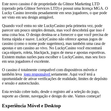
Este novo cassino é de propriedade da Glitnor Marketing LTD
(operado pela Glitnor Services LTD) e possui uma licença MGA. O
Lucky Casino investiu pesadamente em seus jogadores, o que pode
ser visto em seu design amigável.
Quando você entra no site LuckyCasino pela primeira vez, pode
parecer um pouco simples demais, mas você descobrirá que isso é
uma coisa boa. O design destina-se a fornecer o que você precisa de
forma rápida e suave. LuckyCasino não oferece apenas jogos de
cassino (como o nome pode sugerimos), mas também uma casa de
apostas e um cassino ao vivo. No LuckyCasino você encontrará
caça-níqueis, roleta, blackjack, jogos de mesa e apostas esportivas.
Existem muitas razões para escolher o LuckyCasino, mas seu foco
em seus jogadores é excelente.
O cassino é totalmente compatível com dispositivos móveis e
também leva
jogo responsável
seriamente. Aqui você terá a
oportunidade de ativar verificações de realidade, limites de depósito
e sessão e autoexclusão.
Esta revisão cobre tudo, desde o registro até a seleção do jogo,
suporte ao cliente, navegação e design do site. Vamos começar!
Experiência Móvel e Desktop