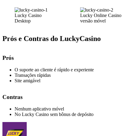
Lucky Casino
Lucky Online Casino
Desktop
versão móvel
Prós e Contras do LuckyCasino
Prós
O suporte ao cliente é rápido e experiente
Transações rápidas
Site amigável
Contras
Nenhum aplicativo móvel
No Lucky Casino sem bônus de depósito