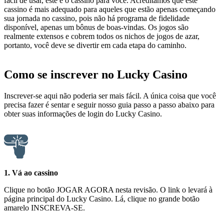
fácil de usar, este é o cassino para você. Acreditamos que este
cassino é mais adequado para aqueles que estão apenas começando
sua jornada no cassino, pois não há programa de fidelidade
disponível, apenas um bônus de boas-vindas. Os jogos são
realmente extensos e cobrem todos os nichos de jogos de azar,
portanto, você deve se divertir em cada etapa do caminho.
Como se inscrever no Lucky Casino
Inscrever-se aqui não poderia ser mais fácil. A única coisa que você
precisa fazer é sentar e seguir nosso guia passo a passo abaixo para
obter suas informações de login do Lucky Casino.
1. Vá ao cassino
Clique no botão JOGAR AGORA nesta revisão. O link o levará à
página principal do Lucky Casino. Lá, clique no grande botão
amarelo INSCREVA-SE.