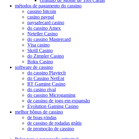
Gratuito de Monte de Três Cartas
métodos de pagamento do cassino
cassino bitcoin
casino paypal
paysafecard casino
do cassino Amex
Neteller Casino
do cassino Mastercard
Visa casino
Skrill Casino
do Zimpler Casino
Boku Casino
software de cassino
do cassino Playtech
do Cassino NetEnt
RT Gaming Casino
do casino rival
do cassino Microgaming
de cassino de jogo em expansão
Evolution Gaming Casino
melhor bônus de cassino
de boas-vindas
de cassino de rodadas grátis
de promoção de cassino