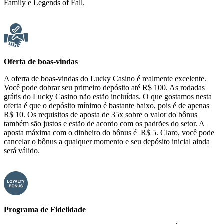
Family e Legends of Fall.
Oferta de boas-vindas
A oferta de boas-vindas do Lucky Casino é realmente excelente.
Você pode dobrar seu primeiro depósito até R$ 100. As rodadas
grátis do Lucky Casino não estão incluídas. O que gostamos nesta
oferta é que o depósito mínimo é bastante baixo, pois é de apenas
R$ 10. Os requisitos de aposta de 35x sobre o valor do bônus
também são justos e estão de acordo com os padrões do setor. A
aposta máxima com o dinheiro do bônus é R$ 5. Claro, você pode
cancelar o bônus a qualquer momento e seu depósito inicial ainda
será válido.
Programa de Fidelidade