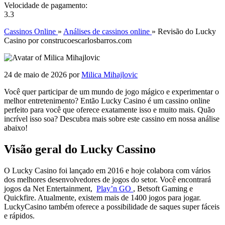
Velocidade de pagamento:
3.3
Cassinos Online
»
Análises de cassinos online
»
Revisão do Lucky
Casino por construcoescarlosbarros.com
24 de maio de 2026
por
Milica Mihajlovic
Você quer participar de um mundo de jogo mágico e experimentar o
melhor entretenimento? Então Lucky Casino é um cassino online
perfeito para você que oferece exatamente isso e muito mais. Quão
incrível isso soa? Descubra mais sobre este cassino em nossa análise
abaixo!
Visão geral do Lucky
Cassino
O Lucky Casino foi lançado em 2016 e hoje colabora com vários
dos melhores desenvolvedores de jogos do setor. Você encontrará
jogos da Net Entertainment,
Play’n GO
, Betsoft Gaming e
Quickfire. Atualmente, existem mais de 1400 jogos para jogar.
LuckyCasino também oferece a possibilidade de saques super fáceis
e rápidos.