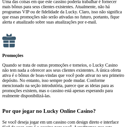
Uma das coisas em que este cassino poderia trabalhar é fornecer
mais bônus para seus clientes existentes. Atualmente, não há
programas VIP ou de fidelidade da Lucky. Claro, isso não significa
que essas promoções não serão ativadas no futuro, portanto, fique
alerta e atualizado sobre suas atualizações por e-mail.
Promoções
Quando se trata de outras promoções e torneios, o Lucky Casino
não tem nada a oferecer aos seus clientes existentes. A única oferta
ativa é o bônus de boas-vindas que você pode ativar no seu primeiro
depósito. No entanto, isso sempre pode mudar. Conforme
mencionado na seção introdutória, parece que as ideias para as
promoções existem, mas o cassino está apenas esperando para
realmente disponibilizá-las.
Por que jogar no Lucky Online Casino?
Se você deseja jogar em um cassino com design direto e interface