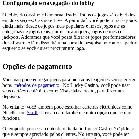
Configuração e navegação do lobby
O lobby do cassino é bem organizado. Todos os jogos são divididos
em duas seções: Casino e Live. A partir daí, você pode filtrar o jogos
ainda mais, desde os jogos mais populares e novos jogos até as
categorias de jogos reais, como caça-níqueis, jogos de mesa e
jackpots. Adoramos que você possa filtrar os jogos por fornecedores
de software. Além disso, há uma barra de pesquisa no canto superior
esquerdo se você quiser procurar um jogo.
Opções de pagamento
Você não pode entregar jogos para mercados exigentes sem oferecer
bons
métodos de pagamento
. No Lucky Casino, você pode usar
seus cartões de débito, como Visa e Mastercard, para fazer um
depósito.
No entanto, você também pode escolher carteiras eletrônicas como
Neteller ou
Skrill
. Paysafecard também é outra opção que sempre
funciona.
O tempo de processamento de retirada no Lucky Casino é rápido, o
que é sempre apreciado pelos clientes. No entanto, você pode ter