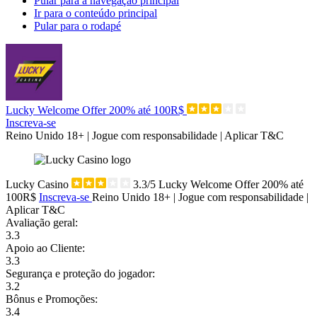
Pular para a navegação principal
Ir para o conteúdo principal
Pular para o rodapé
Lucky Welcome Offer 200% até 100R$
Inscreva-se
Reino Unido 18+ | Jogue com responsabilidade | Aplicar T&C
Lucky Casino
3.3/5
Lucky Welcome Offer 200% até
100R$
Inscreva-se
Reino Unido 18+ | Jogue com responsabilidade |
Aplicar T&C
Avaliação geral:
3.3
Apoio ao Cliente:
3.3
Segurança e proteção do jogador:
3.2
Bônus e Promoções:
3.4