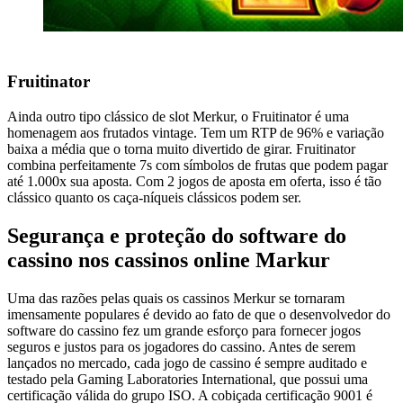
Fruitinator
Ainda outro tipo clássico de slot Merkur, o Fruitinator é uma
homenagem aos frutados vintage. Tem um RTP de 96% e variação
baixa a média que o torna muito divertido de girar. Fruitinator
combina perfeitamente 7s com símbolos de frutas que podem pagar
até 1.000x sua aposta. Com 2 jogos de aposta em oferta, isso é tão
clássico quanto os caça-níqueis clássicos podem ser.
Segurança e proteção do software do
cassino nos cassinos online Markur
Uma das razões pelas quais os cassinos Merkur se tornaram
imensamente populares é devido ao fato de que o desenvolvedor do
software do cassino fez um grande esforço para fornecer jogos
seguros e justos para os jogadores do cassino. Antes de serem
lançados no mercado, cada jogo de cassino é sempre auditado e
testado pela Gaming Laboratories International, que possui uma
certificação válida do grupo ISO. A cobiçada certificação 9001 é