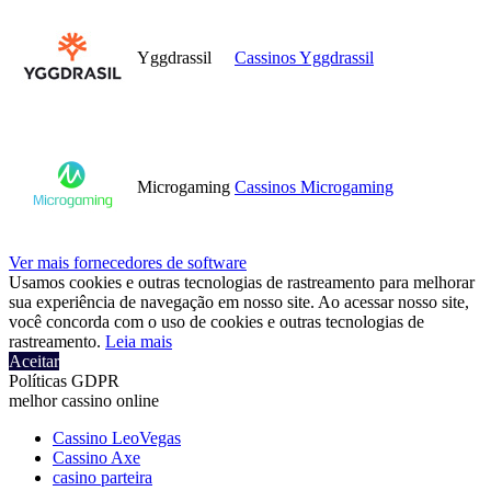
Yggdrassil
Cassinos Yggdrassil
Microgaming
Cassinos Microgaming
Ver mais fornecedores de software
Usamos cookies e outras tecnologias de rastreamento para melhorar
sua experiência de navegação em nosso site. Ao acessar nosso site,
você concorda com o uso de cookies e outras tecnologias de
rastreamento.
Leia mais
Aceitar
Políticas GDPR
melhor cassino online
Cassino LeoVegas
Cassino Axe
casino parteira