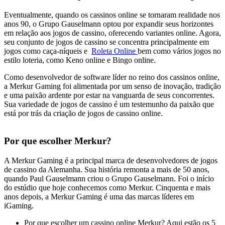
Eventualmente, quando os cassinos online se tornaram realidade nos
anos 90, o Grupo Gauselmann optou por expandir seus horizontes
em relação aos jogos de cassino, oferecendo variantes online. Agora,
seu conjunto de jogos de cassino se concentra principalmente em
jogos como caça-níqueis e
Roleta Online
bem como vários jogos no
estilo loteria, como Keno online e Bingo online.
Como desenvolvedor de software líder no reino dos cassinos online,
a Merkur Gaming foi alimentada por um senso de inovação, tradição
e uma paixão ardente por estar na vanguarda de seus concorrentes.
Sua variedade de jogos de cassino é um testemunho da paixão que
está por trás da criação de jogos de cassino online.
Por que escolher Merkur?
A Merkur Gaming é a principal marca de desenvolvedores de jogos
de cassino da Alemanha. Sua história remonta a mais de 50 anos,
quando Paul Gauselmann criou o Grupo Gauselmann. Foi o início
do estúdio que hoje conhecemos como Merkur. Cinquenta e mais
anos depois, a Merkur Gaming é uma das marcas líderes em
iGaming.
Por que escolher um cassino online Merkur? Aqui estão os 5