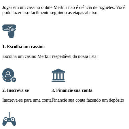
Jogar em um cassino online Merkur não é ciência de foguetes. Você
pode fazer isso facilmente seguindo as etapas abaixo.
1. Escolha um cassino
Escolha um casino Merkur respeitável da nossa lista;
2. Inscreva-se
3. Financie sua conta
Inscreva-se para uma conta
Financie sua conta fazendo um depósito