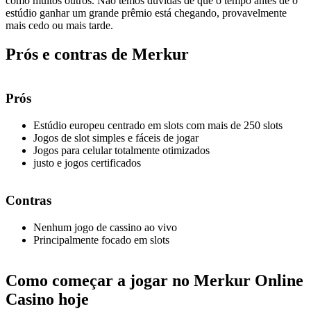
como muitos outros. Não temos dúvidas de que o tempo antes de o
estúdio ganhar um grande prêmio está chegando, provavelmente
mais cedo ou mais tarde.
Prós e contras de Merkur
Prós
Estúdio europeu centrado em slots com mais de 250 slots
Jogos de slot simples e fáceis de jogar
Jogos para celular totalmente otimizados
justo e jogos certificados
Contras
Nenhum jogo de cassino ao vivo
Principalmente focado em slots
Como começar a jogar no Merkur Online
Casino hoje