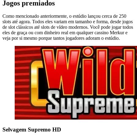
Jogos premiados
Como mencionado anteriormente, o estúdio lançou cerca de 250
slots até agora. Todos eles variam em tamanho e forma, desde jogos
de slot clássicos até slots de vídeo modernos. Você pode jogar todos
eles de graça ou com dinheiro real em qualquer cassino Merkur e
veja por si mesmo porque tantos jogadores adoram o estúdio.
Selvagem Supremo HD