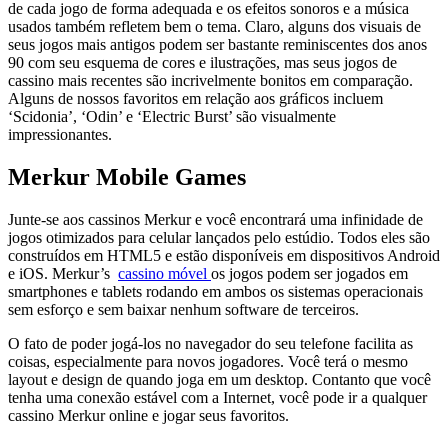
de cada jogo de forma adequada e os efeitos sonoros e a música
usados ​​também refletem bem o tema. Claro, alguns dos visuais de
seus jogos mais antigos podem ser bastante reminiscentes dos anos
90 com seu esquema de cores e ilustrações, mas seus jogos de
cassino mais recentes são incrivelmente bonitos em comparação.
Alguns de nossos favoritos em relação aos gráficos incluem
‘Scidonia’, ‘Odin’ e ‘Electric Burst’ são visualmente
impressionantes.
Merkur Mobile Games
Junte-se aos cassinos Merkur e você encontrará uma infinidade de
jogos otimizados para celular lançados pelo estúdio. Todos eles são
construídos em HTML5 e estão disponíveis em dispositivos Android
e iOS. Merkur’s
cassino móvel
os jogos podem ser jogados em
smartphones e tablets rodando em ambos os sistemas operacionais
sem esforço e sem baixar nenhum software de terceiros.
O fato de poder jogá-los no navegador do seu telefone facilita as
coisas, especialmente para novos jogadores. Você terá o mesmo
layout e design de quando joga em um desktop. Contanto que você
tenha uma conexão estável com a Internet, você pode ir a qualquer
cassino Merkur online e jogar seus favoritos.