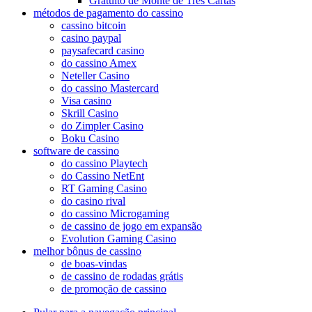
Gratuito de Monte de Três Cartas
métodos de pagamento do cassino
cassino bitcoin
casino paypal
paysafecard casino
do cassino Amex
Neteller Casino
do cassino Mastercard
Visa casino
Skrill Casino
do Zimpler Casino
Boku Casino
software de cassino
do cassino Playtech
do Cassino NetEnt
RT Gaming Casino
do casino rival
do cassino Microgaming
de cassino de jogo em expansão
Evolution Gaming Casino
melhor bônus de cassino
de boas-vindas
de cassino de rodadas grátis
de promoção de cassino