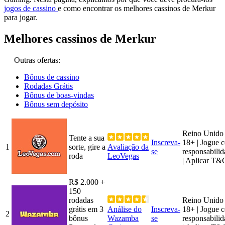
jogos de cassino
e como encontrar os melhores cassinos de Merkur
para jogar.
Melhores cassinos de Merkur
Outras ofertas:
Bônus de cassino
Rodadas Grátis
Bônus de boas-vindas
Bônus sem depósito
Reino Unido
Tente a sua
Inscreva-
18+ | Jogue 
1
sorte, gire a
Avaliação da
se
responsabili
roda
LeoVegas
| Aplicar T&
R$ 2.000 +
150
rodadas
Reino Unido
grátis em 3
Análise do
Inscreva-
18+ | Jogue 
2
bônus
Wazamba
se
responsabili