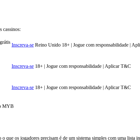
s cassinos:
rátis
Inscreva-se
Reino Unido 18+ | Jogue com responsabilidade | Ap
Inscreva-se
18+ | Jogue com responsabilidade | Aplicar T&C
Inscreva-se
18+ | Jogue com responsabilidade | Aplicar T&C
no MYB
do o que os jogadores precisam é de um sistema simples com uma lista i