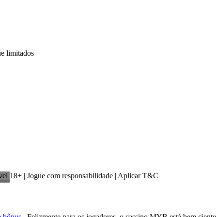
e limitados
vel
18+ | Jogue com responsabilidade | Aplicar T&C
de bônus
. Felizmente para os jogadores, o cassino MYB está bem ciente