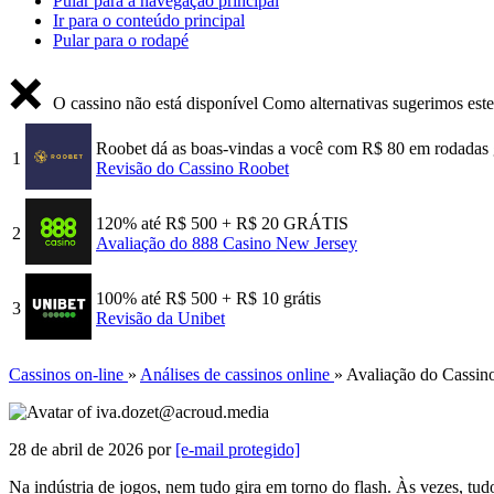
Pular para a navegação principal
Ir para o conteúdo principal
Pular para o rodapé
❌
O cassino não está disponível
Como alternativas sugerimos este
Roobet dá as boas-vindas a você com R$ 80 em rodadas g
1
Revisão do Cassino Roobet
120% até R$ 500 + R$ 20 GRÁTIS
2
Avaliação do 888 Casino New Jersey
100% até R$ 500 + R$ 10 grátis
3
Revisão da Unibet
Cassinos on-line
»
Análises de cassinos online
»
Avaliação do Cassi
28 de abril de 2026
por
[e-mail protegido]
Na indústria de jogos, nem tudo gira em torno do flash. Às vezes, tu