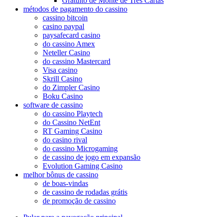
Gratuito de Monte de Três Cartas
métodos de pagamento do cassino
cassino bitcoin
casino paypal
paysafecard casino
do cassino Amex
Neteller Casino
do cassino Mastercard
Visa casino
Skrill Casino
do Zimpler Casino
Boku Casino
software de cassino
do cassino Playtech
do Cassino NetEnt
RT Gaming Casino
do casino rival
do cassino Microgaming
de cassino de jogo em expansão
Evolution Gaming Casino
melhor bônus de cassino
de boas-vindas
de cassino de rodadas grátis
de promoção de cassino