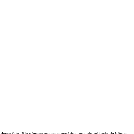
 desse fato. Ele oferece aos seus usuários uma abundância de bônus