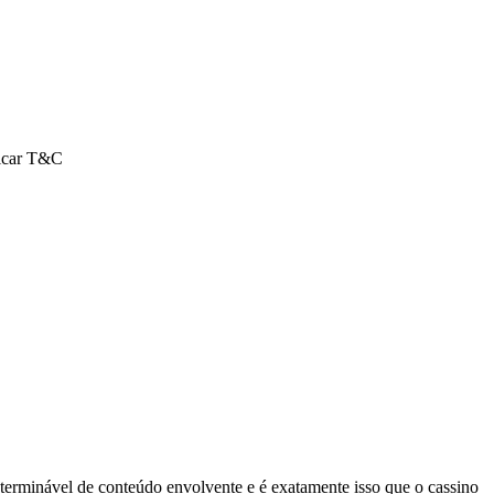
licar T&C
nterminável de conteúdo envolvente e é exatamente isso que o cassino