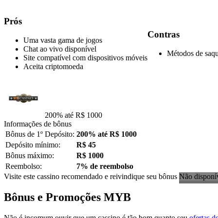
Prós
Contras
Uma vasta gama de jogos
Chat ao vivo disponível
Métodos de saqu
Site compatível com dispositivos móveis
Aceita criptomoeda
200% até R$ 1000
Informações de bônus
Bônus de 1º Depósito:
200% até R$ 1000
Depósito mínimo:
R$ 45
Bônus máximo:
R$ 1000
Reembolso:
7% de reembolso
Visite este cassino recomendado e reivindique seu bônus
Não disponí
Bônus e Promoções MYB
Não é incomum ouvir que um cassino é tão bom quanto seu
ofertas 