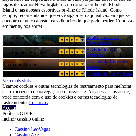
jogos de azar na Nova Inglaterra, no cassino on-line de Rhode
Island e nas apostas esportivas on-line de Rhode Island. Como
sempre, recomendamos que você siga a lei da jurisdição em que se
encontra e nunca aposte mais dinheiro do que pode perder. Com isso
em mente, boa sorte!
Caça-níqueis sugadores de
Avaliação do slot
sangue
Bloodsuckers
Revisão do slot
Caça-níqueis Bonanza
Bonanza
Resenha do Livro dos
Livro dos Mortos
Mortos
Caça-níqueis Starbust
Revisão do slot Starbust
Veja mais slots
Usamos cookies e outras tecnologias de rastreamento para melhorar
sua experiência de navegação em nosso site. Ao acessar nosso site,
você concorda com o uso de cookies e outras tecnologias de
rastreamento.
Leia mais
Aceitar
Políticas GDPR
melhor cassino online
Cassino LeoVegas
Cassino Axe