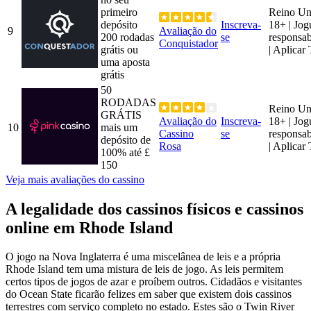
primeiro
Reino Un
depósito
Inscreva-
18+ | Jo
9
Avaliação do
200 rodadas
se
responsab
Conquistador
grátis ou
| Aplica
uma aposta
grátis
50
RODADAS
Reino Un
GRÁTIS
Avaliação do
Inscreva-
18+ | Jo
10
mais um
Cassino
se
responsab
depósito de
Rosa
| Aplica
100% até £
150
Veja mais avaliações do cassino
A legalidade dos cassinos físicos e cassinos
online em Rhode Island
O jogo na Nova Inglaterra é uma miscelânea de leis e a própria
Rhode Island tem uma mistura de leis de jogo. As leis permitem
certos tipos de jogos de azar e proíbem outros. Cidadãos e visitantes
do Ocean State ficarão felizes em saber que existem dois cassinos
terrestres com serviço completo no estado. Estes são o Twin River