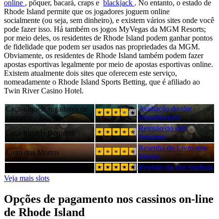
online
, pôquer, bacará, craps e
blackjack
. No entanto, o estado de
Rhode Island permite que os jogadores joguem online
socialmente (ou seja, sem dinheiro), e existem vários sites onde você
pode fazer isso. Há também os jogos MyVegas da MGM Resorts;
por meio deles, os residentes de Rhode Island podem ganhar pontos
de fidelidade que podem ser usados ​​nas propriedades da MGM.
Obviamente, os residentes de Rhode Island também podem fazer
apostas esportivas legalmente por meio de apostas esportivas online.
Existem atualmente dois sites que oferecem este serviço,
nomeadamente o Rhode Island Sports Betting, que é afiliado ao
Twin River Casino Hotel.
Caça-níqueis sugadores de
Avaliação do slot
sangue
Bloodsuckers
Revisão do slot
Caça-níqueis Bonanza
Bonanza
Resenha do Livro dos
Livro dos Mortos
Mortos
Caça-níqueis Starbust
Revisão do slot Starbust
Veja mais slots
Opções de pagamento nos cassinos on-line
de Rhode Island