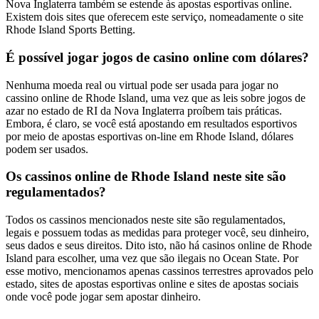
Nova Inglaterra também se estende às apostas esportivas online.
Existem dois sites que oferecem este serviço, nomeadamente o site
Rhode Island Sports Betting.
É possível jogar jogos de casino online com dólares?
Nenhuma moeda real ou virtual pode ser usada para jogar no
cassino online de Rhode Island, uma vez que as leis sobre jogos de
azar no estado de RI da Nova Inglaterra proíbem tais práticas.
Embora, é claro, se você está apostando em resultados esportivos
por meio de apostas esportivas on-line em Rhode Island, dólares
podem ser usados.
Os cassinos online de Rhode Island neste site são
regulamentados?
Todos os cassinos mencionados neste site são regulamentados,
legais e possuem todas as medidas para proteger você, seu dinheiro,
seus dados e seus direitos. Dito isto, não há casinos online de Rhode
Island para escolher, uma vez que são ilegais no Ocean State. Por
esse motivo, mencionamos apenas cassinos terrestres aprovados pelo
estado, sites de apostas esportivas online e sites de apostas sociais
onde você pode jogar sem apostar dinheiro.