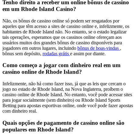
Tenho direito a receber um online bônus de cassino
em um Rhode Island Casino?
Não, os bônus de cassino online só podem ser resgatados por
aqueles que têm acesso a sites de cassino online e, infelizmente, os
habitantes de Rhode Island não. No entanto, se o estado legalizar
tais operações, esperamos que os cassinos online ofereçam aos
usuários muitos dos grandes bônus de cassino disponíveis para
jogadores em outros lugares, incluindo
bônus de boas-vindas
,
bônus sem depósito,
rodadas grátis
e assim por diante.
Como começo a jogar com dinheiro real em um
cassino online de Rhode Island?
Infelizmente, não há como fazer isso, já que as leis que cercam o
jogo no estado de Rhode Island, na Nova Inglaterra, proíbem o
cassino online de Rhode Island. No entanto, você pode acessar sites
para jogar socialmente (sem dinheiro) ou Rhode Island Sports
Betting para apostas esportivas online, onde você pode fazer apostas
com dinheiro real.
Quais opções de pagamento de cassino online são
populares em Rhode Island?