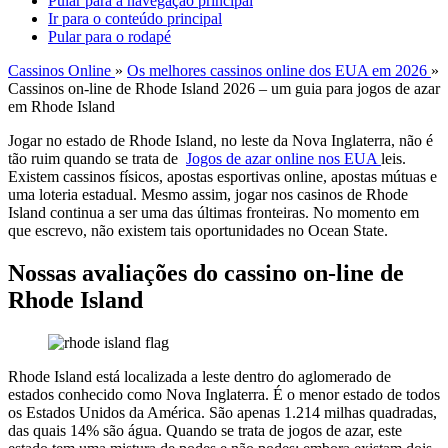
Pular para a navegação principal
Ir para o conteúdo principal
Pular para o rodapé
Cassinos Online
»
Os melhores cassinos online dos EUA em 2026
»
Cassinos on-line de Rhode Island 2026 – um guia para jogos de azar
em Rhode Island
Jogar no estado de Rhode Island, no leste da Nova Inglaterra, não é
tão ruim quando se trata de
Jogos de azar online nos EUA
leis.
Existem cassinos físicos, apostas esportivas online, apostas mútuas e
uma loteria estadual. Mesmo assim, jogar nos casinos de Rhode
Island continua a ser uma das últimas fronteiras. No momento em
que escrevo, não existem tais oportunidades no Ocean State.
Nossas avaliações do cassino on-line de
Rhode Island
Rhode Island está localizada a leste dentro do aglomerado de
estados conhecido como Nova Inglaterra. É o menor estado de todos
os Estados Unidos da América. São apenas 1.214 milhas quadradas,
das quais 14% são água. Quando se trata de jogos de azar, este