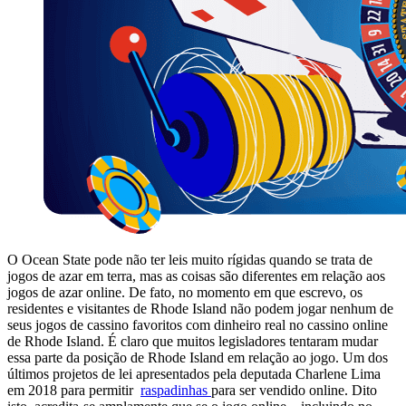
O Ocean State pode não ter leis muito rígidas quando se trata de
jogos de azar em terra, mas as coisas são diferentes em relação aos
jogos de azar online. De fato, no momento em que escrevo, os
residentes e visitantes de Rhode Island não podem jogar nenhum de
seus jogos de cassino favoritos com dinheiro real no cassino online
de Rhode Island. É claro que muitos legisladores tentaram mudar
essa parte da posição de Rhode Island em relação ao jogo. Um dos
últimos projetos de lei apresentados pela deputada Charlene Lima
em 2018 para permitir
raspadinhas
para ser vendido online. Dito