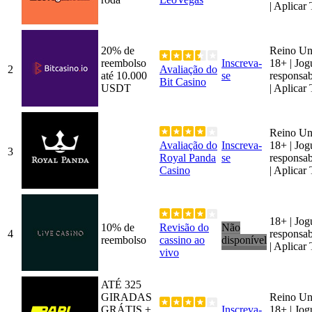
| Aplica
20% de
Reino Un
reembolso
Inscreva-
18+ | Jo
2
Avaliação do
até 10.000
se
responsab
Bit Casino
USDT
| Aplica
Reino Un
Avaliação do
Inscreva-
18+ | Jo
3
Royal Panda
se
responsab
Casino
| Aplica
18+ | Jo
10% de
Revisão do
Não
4
responsab
reembolso
cassino ao
disponível
| Aplica
vivo
ATÉ 325
GIRADAS
Reino Un
GRÁTIS +
Inscreva-
18+ | Jo