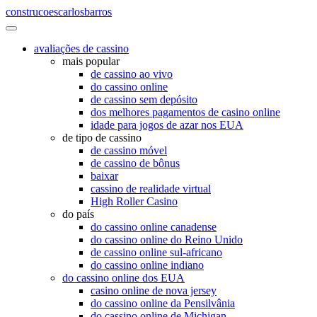
construcoescarlosbarros
avaliações de cassino
mais popular
de cassino ao vivo
do cassino online
de cassino sem depósito
dos melhores pagamentos de casino online
idade para jogos de azar nos EUA
de tipo de cassino
de cassino móvel
de cassino de bônus
baixar
cassino de realidade virtual
High Roller Casino
do país
do cassino online canadense
do cassino online do Reino Unido
de cassino online sul-africano
do cassino online indiano
do cassino online dos EUA
casino online de nova jersey
do cassino online da Pensilvânia
do cassino online de Michigan