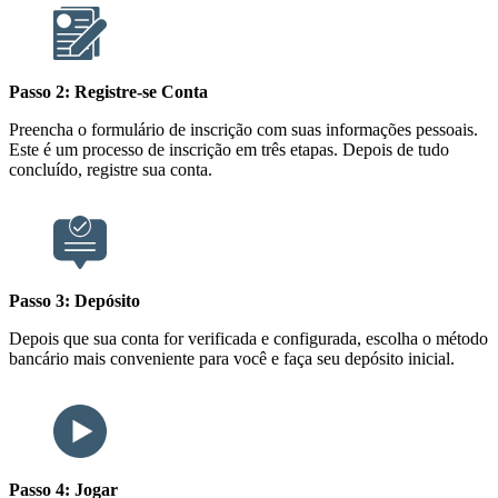
Passo 2: Registre-se Conta
Preencha o formulário de inscrição com suas informações pessoais.
Este é um processo de inscrição em três etapas. Depois de tudo
concluído, registre sua conta.
Passo 3: Depósito
Depois que sua conta for verificada e configurada, escolha o método
bancário mais conveniente para você e faça seu depósito inicial.
Passo 4: Jogar