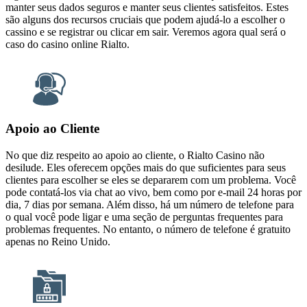
manter seus dados seguros e manter seus clientes satisfeitos. Estes
são alguns dos recursos cruciais que podem ajudá-lo a escolher o
cassino e se registrar ou clicar em sair. Veremos agora qual será o
caso do casino online Rialto.
Apoio ao Cliente
No que diz respeito ao apoio ao cliente, o Rialto Casino não
desilude. Eles oferecem opções mais do que suficientes para seus
clientes para escolher se eles se depararem com um problema. Você
pode contatá-los via chat ao vivo, bem como por e-mail 24 horas por
dia, 7 dias por semana. Além disso, há um número de telefone para
o qual você pode ligar e uma seção de perguntas frequentes para
problemas frequentes. No entanto, o número de telefone é gratuito
apenas no Reino Unido.