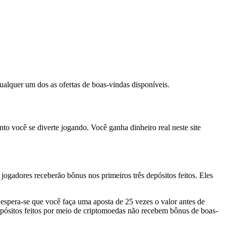
ualquer um dos as ofertas de boas-vindas disponíveis.
 você se diverte jogando. Você ganha dinheiro real neste site
ogadores receberão bônus nos primeiros três depósitos feitos. Eles
espera-se que você faça uma aposta de 25 vezes o valor antes de
depósitos feitos por meio de criptomoedas não recebem bônus de boas-