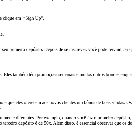
k e clique em “Sign Up”.
de.
 seu primeiro depósito. Depois de se inscrever, você pode reivindicar q
. Eles também têm promoções semanais e muitos outros brindes enquanto
 é que eles oferecem aos novos clientes um bônus de boas-vindas. Os j
.
mente diferentes. Por exemplo, quando você faz o primeiro depósito, 
o terceiro depósito é de 50x. Além disso, é essencial observar que os 