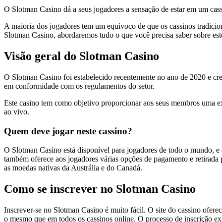
O Slotman Casino dá a seus jogadores a sensação de estar em um cassi
A maioria dos jogadores tem um equívoco de que os cassinos tradicio
Slotman Casino, abordaremos tudo o que você precisa saber sobre est
Visão geral do Slotman Casino
O Slotman Casino foi estabelecido recentemente no ano de 2020 e cres
em conformidade com os regulamentos do setor.
Este casino tem como objetivo proporcionar aos seus membros uma expe
ao vivo.
Quem deve jogar neste cassino?
O Slotman Casino está disponível para jogadores de todo o mundo, e 
também oferece aos jogadores várias opções de pagamento e retirada
as moedas nativas da Austrália e do Canadá.
Como se inscrever no Slotman Casino
Inscrever-se no Slotman Casino é muito fácil. O site do cassino ofere
o mesmo que em todos os cassinos online. O processo de inscrição exi