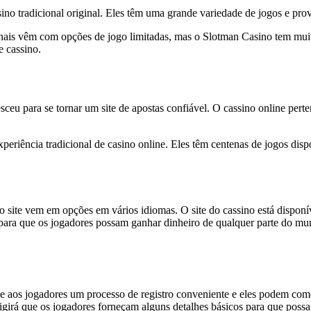
no tradicional original. Eles têm uma grande variedade de jogos e prov
nais vêm com opções de jogo limitadas, mas o Slotman Casino tem muita
e cassino.
ceu para se tornar um site de apostas confiável. O cassino online per
riência tradicional de casino online. Eles têm centenas de jogos disp
o site vem em opções em vários idiomas. O site do cassino está dispon
 para que os jogadores possam ganhar dinheiro de qualquer parte do 
ce aos jogadores um processo de registro conveniente e eles podem começ
girá que os jogadores forneçam alguns detalhes básicos para que possa