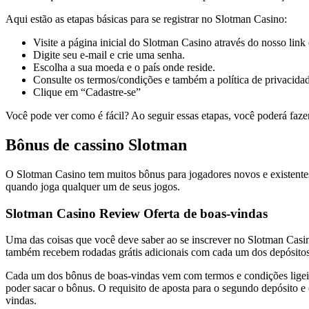
Aqui estão as etapas básicas para se registrar no Slotman Casino:
Visite a página inicial do Slotman Casino através do nosso lin
Digite seu e-mail e crie uma senha.
Escolha a sua moeda e o país onde reside.
Consulte os termos/condições e também a política de privacida
Clique em “Cadastre-se”
Você pode ver como é fácil? Ao seguir essas etapas, você poderá fazer
Bônus de cassino Slotman
O Slotman Casino tem muitos bônus para jogadores novos e existentes
quando joga qualquer um de seus jogos.
Slotman Casino Review Oferta de boas-vindas
Uma das coisas que você deve saber ao se inscrever no Slotman Casino
também recebem rodadas grátis adicionais com cada um dos depósitos
Cada um dos bônus de boas-vindas vem com termos e condições ligeira
poder sacar o bônus. O requisito de aposta para o segundo depósito e 
vindas.