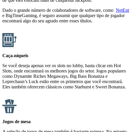
de que eles estocam mais de cinquenta Jackpots.
Dado o grande número de colaboradores de software, como
NetEnt
e BigTimeGaming, é seguro assumir que qualquer tipo de jogador
encontrará algo do seu agrado entre esses títulos.
Caça-níqueis
Se você deseja apenas ver os slots no lobby, basta clicar em Hot
Slots, onde encontrará os melhores jogos do setor. Jogos populares
como Dynamite Riches Megaways, Big Bass Bonanza e
Leprechaun’s Luck estão entre os primeiros que você encontrará.
Eles também oferecem clássicos como Starburst e Sweet Bonanza.
Jogos de mesa
A seleção de jogos de mesa também é bastante extensa. No entanto,