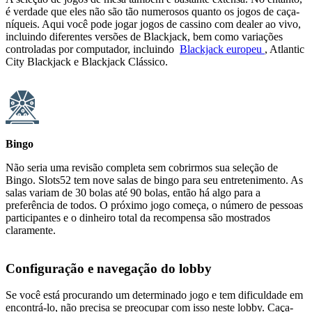
é verdade que eles não são tão numerosos quanto os jogos de caça-
níqueis. Aqui você pode jogar jogos de cassino com dealer ao vivo,
incluindo diferentes versões de Blackjack, bem como variações
controladas por computador, incluindo
Blackjack europeu
, Atlantic
City Blackjack e Blackjack Clássico.
Bingo
Não seria uma revisão completa sem cobrirmos sua seleção de
Bingo. Slots52 tem nove salas de bingo para seu entretenimento. As
salas variam de 30 bolas até 90 bolas, então há algo para a
preferência de todos. O próximo jogo começa, o número de pessoas
participantes e o dinheiro total da recompensa são mostrados
claramente.
Configuração e navegação do lobby
Se você está procurando um determinado jogo e tem dificuldade em
encontrá-lo, não precisa se preocupar com isso neste lobby. Caça-