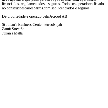
licenciados, regulamentados e seguros.
Todos os operadores listados
no construcoescarlosbarros.com são licenciados e seguros.
De propriedade e operado pela Acroud AB
St Julian's Business Center, térreoElijah
Zamit StreetSt
.
Julian's Malta