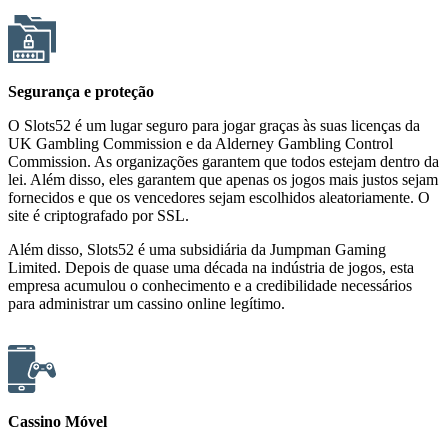
Segurança e proteção
O Slots52 é um lugar seguro para jogar graças às suas licenças da
UK Gambling Commission e da Alderney Gambling Control
Commission. As organizações garantem que todos estejam dentro da
lei. Além disso, eles garantem que apenas os jogos mais justos sejam
fornecidos e que os vencedores sejam escolhidos aleatoriamente. O
site é criptografado por SSL.
Além disso, Slots52 é uma subsidiária da Jumpman Gaming
Limited. Depois de quase uma década na indústria de jogos, esta
empresa acumulou o conhecimento e a credibilidade necessários
para administrar um cassino online legítimo.
Cassino Móvel