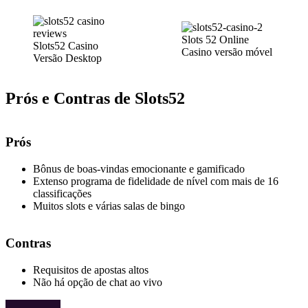
Slots 52 Online
Slots52 Casino
Casino versão móvel
Versão Desktop
Prós e Contras de Slots52
Prós
Bônus de boas-vindas emocionante e gamificado
Extenso programa de fidelidade de nível com mais de 16
classificações
Muitos slots e várias salas de bingo
Contras
Requisitos de apostas altos
Não há opção de chat ao vivo