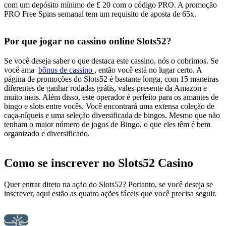
com um depósito mínimo de £ 20 com o código PRO. A promoção
PRO Free Spins semanal tem um requisito de aposta de 65x.
Por que jogar no cassino online Slots52?
Se você deseja saber o que destaca este cassino, nós o cobrimos. Se
você ama
bônus de cassino
, então você está no lugar certo. A
página de promoções do Slots52 é bastante longa, com 15 maneiras
diferentes de ganhar rodadas grátis, vales-presente da Amazon e
muito mais. Além disso, este operador é perfeito para os amantes de
bingo e slots entre vocês. Você encontrará uma extensa coleção de
caça-níqueis e uma seleção diversificada de bingos. Mesmo que não
tenham o maior número de jogos de Bingo, o que eles têm é bem
organizado e diversificado.
Como se inscrever no Slots52 Casino
Quer entrar direto na ação do Slots52? Portanto, se você deseja se
inscrever, aqui estão as quatro ações fáceis que você precisa seguir.