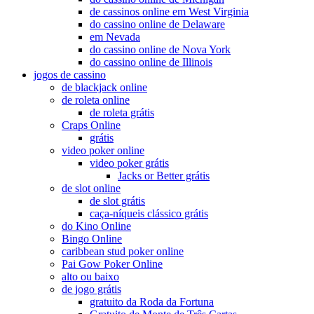
de cassinos online em West Virginia
do cassino online de Delaware
em Nevada
do cassino online de Nova York
do cassino online de Illinois
jogos de cassino
de blackjack online
de roleta online
de roleta grátis
Craps Online
grátis
video poker online
video poker grátis
Jacks or Better grátis
de slot online
de slot grátis
caça-níqueis clássico grátis
do Kino Online
Bingo Online
caribbean stud poker online
Pai Gow Poker Online
alto ou baixo
de jogo grátis
gratuito da Roda da Fortuna