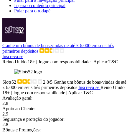
Pular para a navegação principal
Ir para o conteúdo principal
Pular para o rodapé
Ganhe um bônus de boas-vindas de até £ 6.000 em seus três
primeiros depósitos
Inscreva-se
Reino Unido 18+ | Jogue com responsabilidade | Aplicar T&C
Slots52
2.8/5
Ganhe um bônus de boas-vindas de até
£ 6.000 em seus três primeiros depósitos
Inscreva-se
Reino Unido
18+ | Jogue com responsabilidade | Aplicar T&C
Avaliação geral:
2.8
Apoio ao Cliente:
2.9
Segurança e proteção do jogador:
2.8
Bônus e Promoções: