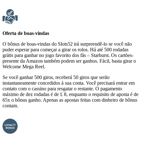
Oferta de boas-vindas
O bônus de boas-vindas do Slots52 irá surpreendê-lo se você não
puder esperar para começar a girar os rolos. Há até 500 rodadas
grátis para ganhar no jogo favorito dos fãs – Starburst. Os cartões-
presente da Amazon também podem ser ganhos. Fácil, basta girar o
Welcome Mega Reel.
Se você ganhar 500 giros, receberá 50 giros que serão
instantaneamente concedidos à sua conta. Você precisará entrar em
contato com o cassino para resgatar o restante. O pagamento
máximo de dez rodadas é de £ 8, enquanto o requisito de aposta é de
65x o bônus ganho. Apenas as apostas feitas com dinheiro de bônus
contam.