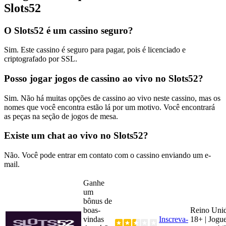
Slots52
O Slots52 é um cassino seguro?
Sim. Este cassino é seguro para pagar, pois é licenciado e
criptografado por SSL.
Posso jogar jogos de cassino ao vivo no Slots52?
Sim. Não há muitas opções de cassino ao vivo neste cassino, mas os
nomes que você encontra estão lá por um motivo. Você encontrará
as peças na seção de jogos de mesa.
Existe um chat ao vivo no Slots52?
Não. Você pode entrar em contato com o cassino enviando um e-
mail.
Ganhe
um
bônus de
boas-
Reino Uni
vindas
Inscreva-
18+ | Jogu