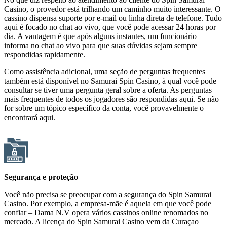
Casino, o provedor está trilhando um caminho muito interessante. O
cassino dispensa suporte por e-mail ou linha direta de telefone. Tudo
aqui é focado no chat ao vivo, que você pode acessar 24 horas por
dia. A vantagem é que após alguns instantes, um funcionário
informa no chat ao vivo para que suas dúvidas sejam sempre
respondidas rapidamente.
Como assistência adicional, uma seção de perguntas frequentes
também está disponível no Samurai Spin Casino, à qual você pode
consultar se tiver uma pergunta geral sobre a oferta. As perguntas
mais frequentes de todos os jogadores são respondidas aqui. Se não
for sobre um tópico específico da conta, você provavelmente o
encontrará aqui.
Segurança e proteção
Você não precisa se preocupar com a segurança do Spin Samurai
Casino. Por exemplo, a empresa-mãe é aquela em que você pode
confiar – Dama N.V opera vários cassinos online renomados no
mercado. A licença do Spin Samurai Casino vem da Curaçao