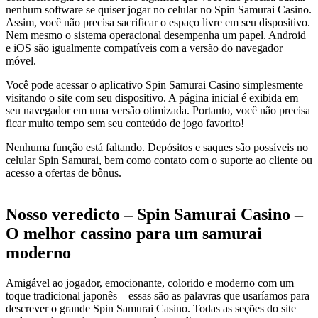
nenhum software se quiser jogar no celular no Spin Samurai Casino.
Assim, você não precisa sacrificar o espaço livre em seu dispositivo.
Nem mesmo o sistema operacional desempenha um papel. Android
e iOS são igualmente compatíveis com a versão do navegador
móvel.
Você pode acessar o aplicativo Spin Samurai Casino simplesmente
visitando o site com seu dispositivo. A página inicial é exibida em
seu navegador em uma versão otimizada. Portanto, você não precisa
ficar muito tempo sem seu conteúdo de jogo favorito!
Nenhuma função está faltando. Depósitos e saques são possíveis no
celular Spin Samurai, bem como contato com o suporte ao cliente ou
acesso a ofertas de bônus.
Nosso veredicto – Spin Samurai Casino –
O melhor cassino para um samurai
moderno
Amigável ao jogador, emocionante, colorido e moderno com um
toque tradicional japonês – essas são as palavras que usaríamos para
descrever o grande Spin Samurai Casino. Todas as seções do site