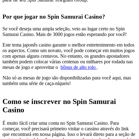
Por que jogar no Spin Samurai Casino?
Se você deseja uma ampla seleção, veio ao lugar certo no Spin
Samurai Casino. Mais de 3000 jogos estão esperando por você!
Este tema japonês casino garante o melhor entretenimento em todos
os aspectos. Como um novato, você pode começar em muitos jogos
com apenas alguns centavos. No entanto, os grandes apostadores
também podem colocar várias centenas ou milhares por rodada nas
mesas de jogo e aproveitar o
bônus de alto rolo
.
Não só as mesas de jogo são disponibilizadas para você aqui, mas
também uma série de caça-níqueis!
Como se inscrever no Spin Samurai
Casino
É muito fácil criar uma conta no Spin Samurai Casino. Para
começar, você precisará primeiro visitar o cassino através do link
que encontrará em nossa página. Isso o levará direto para a seção de