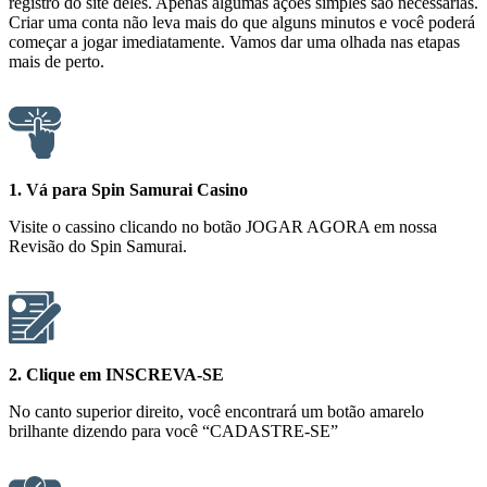
registro do site deles. Apenas algumas ações simples são necessárias.
Criar uma conta não leva mais do que alguns minutos e você poderá
começar a jogar imediatamente. Vamos dar uma olhada nas etapas
mais de perto.
1. Vá para Spin Samurai Casino
Visite o cassino clicando no botão JOGAR AGORA em nossa
Revisão do Spin Samurai.
2. Clique em INSCREVA-SE
No canto superior direito, você encontrará um botão amarelo
brilhante dizendo para você “CADASTRE-SE”