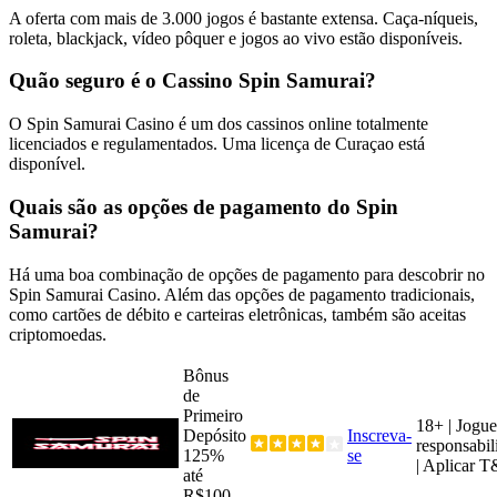
A oferta com mais de 3.000 jogos é bastante extensa. Caça-níqueis,
roleta, blackjack, vídeo pôquer e jogos ao vivo estão disponíveis.
Quão seguro é o Cassino Spin Samurai?
O Spin Samurai Casino é um dos cassinos online totalmente
licenciados e regulamentados. Uma licença de Curaçao está
disponível.
Quais são as opções de pagamento do Spin
Samurai?
Há uma boa combinação de opções de pagamento para descobrir no
Spin Samurai Casino. Além das opções de pagamento tradicionais,
como cartões de débito e carteiras eletrônicas, também são aceitas
criptomoedas.
Bônus
de
Primeiro
18+ | Jogu
Depósito
Inscreva-
responsabil
125%
se
| Aplicar 
até
R$100