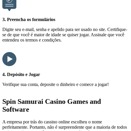
3. Preencha os formulários
Digite seu e-mail, senha e apelido para ser usado no site. Certifique-
se de que você é maior de idade se quiser jogar. Assinale que você
entendeu os termos e condições.
4. Depósito e Jogar
Verifique sua conta, deposite o dinheiro e comece a jogar!
Spin Samurai Casino Games and
Software
A empresa por trás do cassino online escolheu o nome
perfeitamente. Portanto, não é surpreendente que a maioria de todos