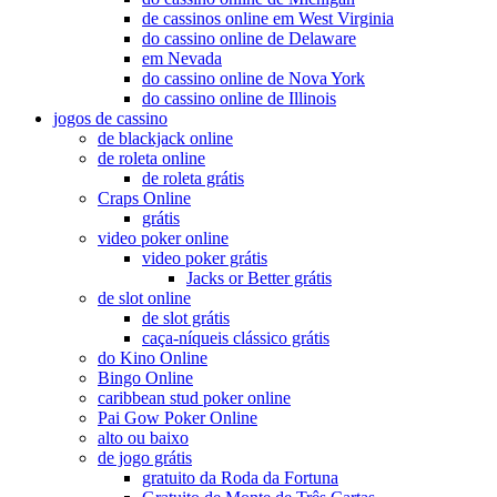
de cassinos online em West Virginia
do cassino online de Delaware
em Nevada
do cassino online de Nova York
do cassino online de Illinois
jogos de cassino
de blackjack online
de roleta online
de roleta grátis
Craps Online
grátis
video poker online
video poker grátis
Jacks or Better grátis
de slot online
de slot grátis
caça-níqueis clássico grátis
do Kino Online
Bingo Online
caribbean stud poker online
Pai Gow Poker Online
alto ou baixo
de jogo grátis
gratuito da Roda da Fortuna