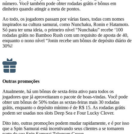
número. Você também pode obter rodadas grátis e bônus em
dinheiro quando atingir a meta de pontos.
Ao todo, os jogadores passam por várias fases, todas com nomes
inspirados na cultura samurai, como Nunchaku, Ronin e Hatamoto.
Só para ter uma ideia, o primeiro nível “Nunchaku” recebe ‘100
rodadas grátis no Bamboo Rush com um requisito de aposta de 40,
enquanto o nono nível “Jonin recebe um bônus de depósito diário de
30%!
Outras promoções
Atualmente, há um bônus de sexta-feira ativo para todos os
jogadores que já aproveitaram o pacote de boas-vindas. Você pode
obter um bônus de 50% todas as sextas-feiras mais 30 rodadas
grátis, enquanto o depósito mínimo é de R$ 15. As rodadas grátis
podem ser usadas nos slots Deep Sea e Four Lucky Clover.
Dito isto, outras promoções podem mudar rapidamente, e é por isso
que a Spin Samurai está incentivando seus clientes a se tornarem
parte de seu Spin Samurai Telegram Group.