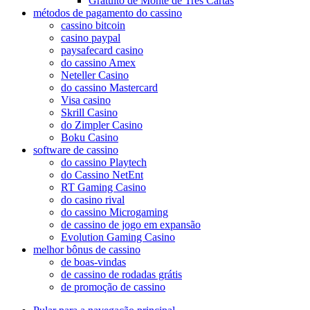
Gratuito de Monte de Três Cartas
métodos de pagamento do cassino
cassino bitcoin
casino paypal
paysafecard casino
do cassino Amex
Neteller Casino
do cassino Mastercard
Visa casino
Skrill Casino
do Zimpler Casino
Boku Casino
software de cassino
do cassino Playtech
do Cassino NetEnt
RT Gaming Casino
do casino rival
do cassino Microgaming
de cassino de jogo em expansão
Evolution Gaming Casino
melhor bônus de cassino
de boas-vindas
de cassino de rodadas grátis
de promoção de cassino