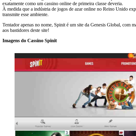
exatamente como um cassino online de primeira classe deveria.
À medida que a indústria de jogos de azar online no Reino Unido explo
transmite esse ambiente.
Tentador apenas no nome, Spinit é um site da Genesis Global, com ma
aos bastidores deste site!
Imagens do Cassino Spinit