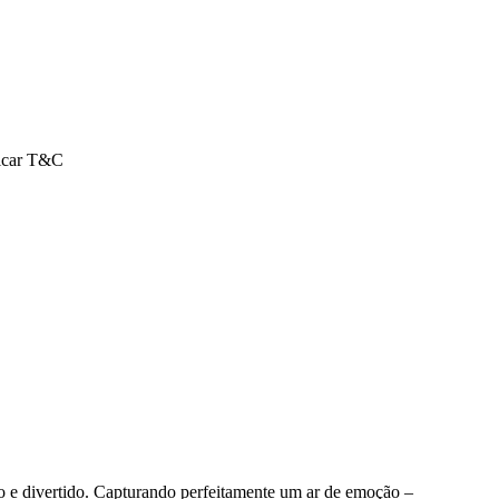
licar T&C
o e divertido. Capturando perfeitamente um ar de emoção –