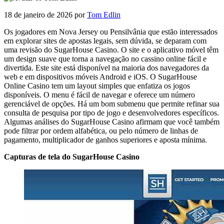
18 de janeiro de 2026
por
Tom Edlin
Os jogadores em Nova Jersey ou Pensilvânia que estão interessados ​​
em explorar sites de apostas legais, sem dúvida, se deparam com
uma revisão do SugarHouse Casino. O site e o aplicativo móvel têm
um design suave que torna a navegação no cassino online fácil e
divertida. Este site está disponível na maioria dos navegadores da
web e em dispositivos móveis Android e iOS. O SugarHouse
Online Casino tem um layout simples que enfatiza os jogos
disponíveis. O menu é fácil de navegar e oferece um número
gerenciável de opções. Há um bom submenu que permite refinar sua
consulta de pesquisa por tipo de jogo e desenvolvedores específicos.
Algumas análises do SugarHouse Casino afirmam que você também
pode filtrar por ordem alfabética, ou pelo número de linhas de
pagamento, multiplicador de ganhos superiores e aposta mínima.
Capturas de tela do SugarHouse Casino