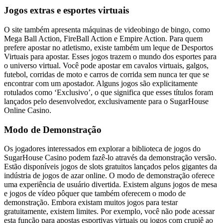
Jogos extras e esportes virtuais
O site também apresenta máquinas de videobingo de bingo, como
Mega Ball Action, FireBall Action e Empire Action. Para quem
prefere apostar no atletismo, existe também um leque de Desportos
Virtuais para apostar. Esses jogos trazem o mundo dos esportes para
o universo virtual. Você pode apostar em cavalos virtuais, galgos,
futebol, corridas de moto e carros de corrida sem nunca ter que se
encontrar com um apostador. Alguns jogos são explicitamente
rotulados como ‘Exclusivo’, o que significa que esses títulos foram
lançados pelo desenvolvedor, exclusivamente para o SugarHouse
Online Casino.
Modo de Demonstração
Os jogadores interessados ​​em explorar a biblioteca de jogos do
SugarHouse Casino podem fazê-lo através da demonstração versão.
Estão disponíveis jogos de slots gratuitos lançados pelos gigantes da
indústria de jogos de azar online. O modo de demonstração oferece
uma experiência de usuário divertida. Existem alguns jogos de mesa
e jogos de vídeo pôquer que também oferecem o modo de
demonstração. Embora existam muitos jogos para testar
gratuitamente, existem limites. Por exemplo, você não pode acessar
esta função para apostas esportivas virtuais ou jogos com crupiê ao