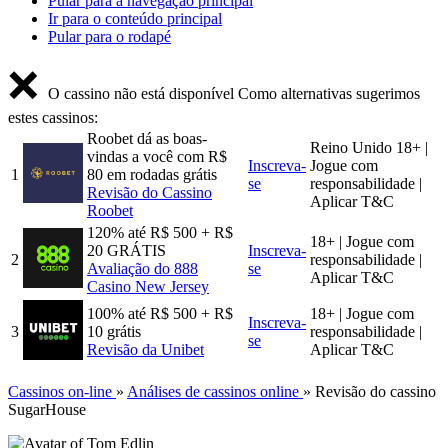
Pular para a navegação principal
Ir para o conteúdo principal
Pular para o rodapé
❌
O cassino não está disponível
Como alternativas sugerimos
estes cassinos:
Roobet dá as boas-
Reino Unido 18+ |
vindas a você com R$
Inscreva-
Jogue com
1
80 em rodadas grátis
se
responsabilidade |
Revisão do Cassino
Aplicar T&C
Roobet
120% até R$ 500 + R$
18+ | Jogue com
20 GRÁTIS
Inscreva-
2
responsabilidade |
Avaliação do 888
se
Aplicar T&C
Casino New Jersey
100% até R$ 500 + R$
18+ | Jogue com
Inscreva-
3
10 grátis
responsabilidade |
se
Revisão da Unibet
Aplicar T&C
Cassinos on-line
»
Análises de cassinos online
»
Revisão do cassino
SugarHouse