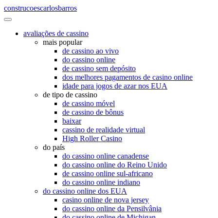
construcoescarlosbarros
avaliações de cassino
mais popular
de cassino ao vivo
do cassino online
de cassino sem depósito
dos melhores pagamentos de casino online
idade para jogos de azar nos EUA
de tipo de cassino
de cassino móvel
de cassino de bônus
baixar
cassino de realidade virtual
High Roller Casino
do país
do cassino online canadense
do cassino online do Reino Unido
de cassino online sul-africano
do cassino online indiano
do cassino online dos EUA
casino online de nova jersey
do cassino online da Pensilvânia
do cassino online de Michigan