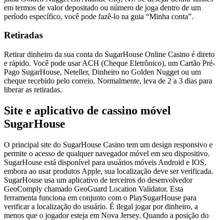
em termos de valor depositado ou número de joga dentro de um
período específico, você pode fazê-lo na guia “Minha conta”.
Retiradas
Retirar dinheiro da sua conta do SugarHouse Online Casino é direto
e rápido. Você pode usar ACH (Cheque Eletrônico), um Cartão Pré-
Pago SugarHouse, Neteller, Dinheiro no Golden Nugget ou um
cheque recebido pelo correio. Normalmente, leva de 2 a 3 dias para
liberar as retiradas.
Site e aplicativo de cassino móvel
SugarHouse
O principal site do SugarHouse Casino tem um design responsivo e
permite o acesso de qualquer navegador móvel em seu dispositivo.
SugarHouse está disponível para usuários móveis Android e IOS,
embora ao usar produtos Apple, sua localização deve ser verificada.
SugarHouse usa um aplicativo de terceiros do desenvolvedor
GeoComply chamado GeoGuard Location Validator. Esta
ferramenta funciona em conjunto com o PlaySugarHouse para
verificar a localização do usuário. É ilegal jogar por dinheiro, a
menos que o jogador esteja em Nova Jersey. Quando a posição do