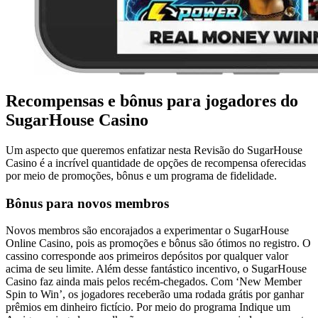
Recompensas e bônus para jogadores do
SugarHouse Casino
Um aspecto que queremos enfatizar nesta Revisão do SugarHouse
Casino é a incrível quantidade de opções de recompensa oferecidas
por meio de promoções, bônus e um programa de fidelidade.
Bônus para novos membros
Novos membros são encorajados a experimentar o SugarHouse
Online Casino, pois as promoções e bônus são ótimos no registro. O
cassino corresponde aos primeiros depósitos por qualquer valor
acima de seu limite. Além desse fantástico incentivo, o SugarHouse
Casino faz ainda mais pelos recém-chegados. Com ‘New Member
Spin to Win’, os jogadores receberão uma rodada grátis por ganhar
prêmios em dinheiro fictício. Por meio do programa Indique um