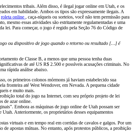
lecimentos tribais. Além disso, é ilegal jogar online em Utah, e os
seados em habilidade. Ambos os tipos são expressamente ilegais. A
,
roleta online
, caça-níqueis ou sorteios, você não tem permissão para
anto, mesmo essas atividades são estritamente regulamentadas e uma
o da lei. Para começar, o jogo é regido pela Seção 76 do Código de
jogo ou dispositivo de jogo quando o retorno ou resultado […] é
mportamento de Classe B, a menos que uma pessoa tenha duas
gnificativas de até US R$ 2.500 e possíveis acusações criminais. No
ma rápida análise abaixo.
sso, os primeiros colonos mórmons já haviam estabelecido sua
 pela fronteira até West Wendover, em Nevada. A pequena cidade
queis e muito mais.
ibição total do jogo na Internet, com seu próprio projeto de lei
s de azar online.
rginais”. Embora as máquinas de jogo online de Utah possam ser
de Utah. Anteriormente, os proprietários desses equipamentos
postas virtuais e em tempo real em corridas de cavalos e galgos. Por um
 de apostas mútuas. No entanto, após protestos públicos, a proibição