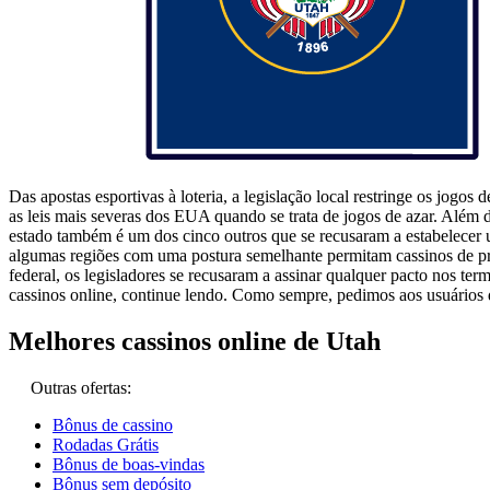
Das apostas esportivas à loteria, a legislação local restringe os jogos
as leis mais severas dos EUA quando se trata de jogos de azar. Além 
estado também é um dos cinco outros que se recusaram a estabelecer
algumas regiões com uma postura semelhante permitam cassinos de pro
federal, os legisladores se recusaram a assinar qualquer pacto nos te
cassinos online, continue lendo. Como sempre, pedimos aos usuários 
Melhores cassinos online de Utah
Outras ofertas:
Bônus de cassino
Rodadas Grátis
Bônus de boas-vindas
Bônus sem depósito