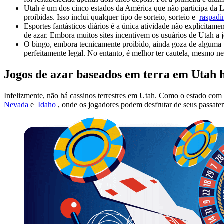
Utah é um dos cinco estados da América que não participa da L
proibidas. Isso inclui qualquer tipo de sorteio, sorteio e
raspad
Esportes fantásticos diários é a única atividade não explicit
de azar. Embora muitos sites incentivem os usuários de Utah a
O bingo, embora tecnicamente proibido, ainda goza de alguma p
perfeitamente legal. No entanto, é melhor ter cautela, mesmo ne
Jogos de azar baseados em terra em Utah 
Infelizmente, não há cassinos terrestres em Utah. Como o estado com a
Nevada
e
Idaho
, onde os jogadores podem desfrutar de seus passatem