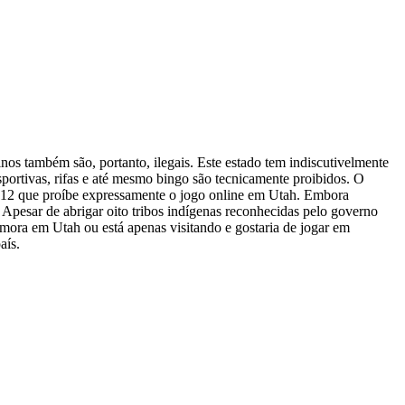
sinos também são, portanto, ilegais. Este estado tem indiscutivelmente
sportivas, rifas e até mesmo bingo são tecnicamente proibidos. O
2012 que proíbe expressamente o jogo online em Utah. Embora
Apesar de abrigar oito tribos indígenas reconhecidas pelo governo
mora em Utah ou está apenas visitando e gostaria de jogar em
aís.