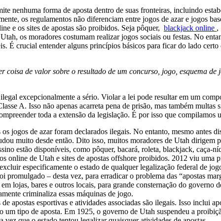
mite nenhuma forma de aposta dentro de suas fronteiras, incluindo estabe
amente, os regulamentos não diferenciam entre jogos de azar e jogos ba
ine e os sites de apostas são proibidos. Seja pôquer,
blackjack online
m Utah, os moradores costumam realizar jogos sociais ou festas. No ent
s. É crucial entender alguns princípios básicos para ficar do lado cert
er coisa de valor sobre o resultado de um concurso, jogo, esquema de 
ilegal excepcionalmente a sério. Violar a lei pode resultar em um co
asse A. Isso não apenas acarreta pena de prisão, mas também multas si
compreender toda a extensão da legislação. É por isso que compilamos u
os jogos de azar foram declarados ilegais. No entanto, mesmo antes di
mudou muito desde então. Dito isso, muitos moradores de Utah dirigem
ssino estão disponíveis, como pôquer, bacará, roleta, blackjack, caça-ní
 online de Utah e sites de apostas offshore proibidos. 2012 viu uma pro
xcluir especificamente o estado de qualquer legalização federal de jogo
oi promulgado – desta vez, para erradicar o problema das “apostas ma
e em lojas, bares e outros locais, para grande consternação do governo 
vamente criminaliza essas máquinas de jogo.
 de apostas esportivas e atividades associadas são ilegais. Isso inclui a
o um tipo de aposta. Em 1925, o governo de Utah suspendeu a proibição
ma vez que o estado tentou legalizar quaisquer atividades de apostas.