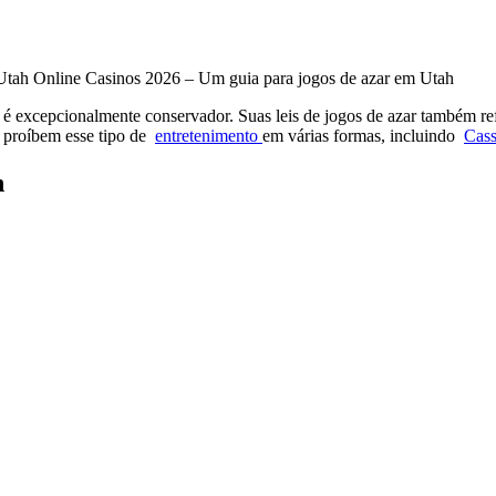
Utah Online Casinos 2026 – Um guia para jogos de azar em Utah
 excepcionalmente conservador. Suas leis de jogos de azar também ref
e proíbem esse tipo de
entretenimento
em várias formas, incluindo
Cass
h