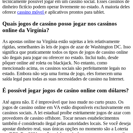
tecnicamente possível jogar em um cassino social. Esses cassinos de
dinheiro fictício podem operar livremente no estado. A maioria deles
oferece
cassino móvel
e aplicativos prontos para tablet.
Quais jogos de cassino posso jogar nos cassinos
online da Virgínia?
As apostas online na Virgínia estão sujeitas a leis relativamente
rígidas, semelhantes às leis de jogos de azar de Washington DC. Isso
significa que praticamente todos os tipos de jogos de cassino online
são ilegais para jogar ou oferecer no estado. Inclui tudo, desde
pôquer online até roleta ou blackjack. No entanto, como
mencionado acima, os cassinos sociais são perfeitamente legais no
estado. Embora não seja uma forma de jogo, eles fornecem uma
saída legal para todas as suas necessidades de cassino na Internet.
É possível jogar jogos de casino online com dólares?
Até agora não. E é improvável que isso mude no curto prazo. Os
jogos de cassino online em VA estão disponíveis exclusivamente em
cassinos sociais. A lei estadual proíbe estritamente jogos de azar com
provedores de cassino offshore. Tocar nesses estabelecimentos
também é considerado ilegal pelas autoridades locais. Se você deseja
apostar dinheiro real, suas únicas opções no momento são a Loteria