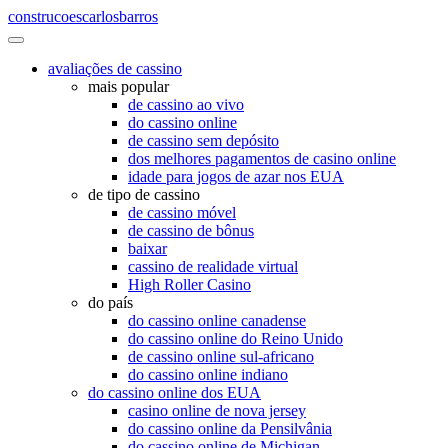
construcoescarlosbarros
avaliações de cassino
mais popular
de cassino ao vivo
do cassino online
de cassino sem depósito
dos melhores pagamentos de casino online
idade para jogos de azar nos EUA
de tipo de cassino
de cassino móvel
de cassino de bônus
baixar
cassino de realidade virtual
High Roller Casino
do país
do cassino online canadense
do cassino online do Reino Unido
de cassino online sul-africano
do cassino online indiano
do cassino online dos EUA
casino online de nova jersey
do cassino online da Pensilvânia
do cassino online de Michigan