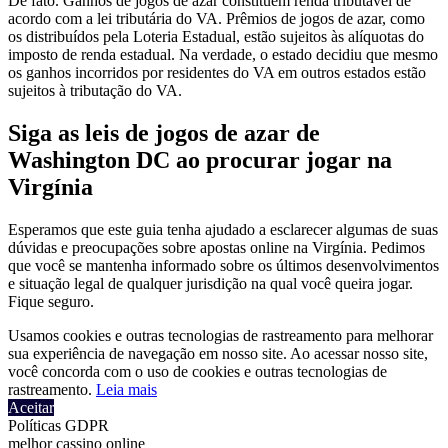
De fato. Ganhos de jogos de azar constituem renda tributável de
acordo com a lei tributária do VA. Prêmios de jogos de azar, como
os distribuídos pela Loteria Estadual, estão sujeitos às alíquotas do
imposto de renda estadual. Na verdade, o estado decidiu que mesmo
os ganhos incorridos por residentes do VA em outros estados estão
sujeitos à tributação do VA.
Siga as leis de jogos de azar de
Washington DC ao procurar jogar na
Virgínia
Esperamos que este guia tenha ajudado a esclarecer algumas de suas
dúvidas e preocupações sobre apostas online na Virgínia. Pedimos
que você se mantenha informado sobre os últimos desenvolvimentos
e situação legal de qualquer jurisdição na qual você queira jogar.
Fique seguro.
Usamos cookies e outras tecnologias de rastreamento para melhorar
sua experiência de navegação em nosso site. Ao acessar nosso site,
você concorda com o uso de cookies e outras tecnologias de
rastreamento.
Leia mais
Aceitar
Políticas GDPR
melhor cassino online