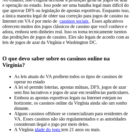
e operação no estado. Isso pode ser uma batalha legal mais difícil do
que aprovar DFS ou legislação de apostas esportivas. Enquanto isso,
a única maneira legal de obter sua correção para jogos de cassino na
Internet em VA é por meio de
cassinos sociais
. Esses aplicativos
oferecem muitos dos jogos clássicos de cassino que você conhece e
adora, embora sem dinheiro real. Isso os torna tecnicamente isentos
das proibições de jogos de cassino. Eles são legais de acordo com as
leis de jogos de azar da Virgínia e Washington DC.
O que devo saber sobre os cassinos online na
Virgínia?
As leis atuais do VA proíbem todos os tipos de cassinos de
operar no estado
A lei só permite loterias, apostas mútuas, DFS, jogos de azar
sem fins lucrativos e jogos de azar em residências particulares.
Embora as apostas esportivas legais na Internet estejam no
horizonte, os cassinos online da Virgínia ainda são um sonho
distante.
Alguns cassinos offshore se comercializam para residentes de
VA. Esses cassinos não são regulamentados e as autoridades
consideram ilegal o jogo por meio deles.
A Virgínia
idade do jogo
tem 21 anos ou mais.