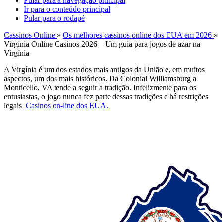
Pular para a navegação principal
Ir para o conteúdo principal
Pular para o rodapé
Cassinos Online
»
Os melhores cassinos online dos EUA em 2026
»
Virginia Online Casinos 2026 – Um guia para jogos de azar na
Virgínia
A Virgínia é um dos estados mais antigos da União e, em muitos
aspectos, um dos mais históricos. Da Colonial Williamsburg a
Monticello, VA tende a seguir a tradição. Infelizmente para os
entusiastas, o jogo nunca fez parte dessas tradições e há restrições
legais
Casinos on-line dos EUA.