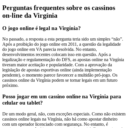
Perguntas frequentes sobre os cassinos
on-line da Virgínia
O jogo online é legal na Virgínia?
No passado, a resposta a esta pergunta teria sido um simples “não”.
Após a proibição do jogo online em 2011, a questão da legalidade
do jogo online em VA parecia resolvida. No entanto,
desenvolvimentos recentes colocam isso em questão. Após a
legalização e regulamentação do DFS, as apostas online na Virgínia
tiveram maior aceitação e popularidade. Com a aprovação da
legislação de apostas esportivas online (ainda implementação
pendente), o momento parece favorecer a multidão pró-jogo. Os
cassinos online da Virgínia podem se tornar legais em um futuro
próximo.
Posso jogar em um cassino online na Virgínia para
celular ou tablet?
De um modo geral, não, com exceções especiais. Como não existem
cassinos online legais na Virgínia, não há como apostar dinheiro
com um operador licenciado com segurança. No entanto, é