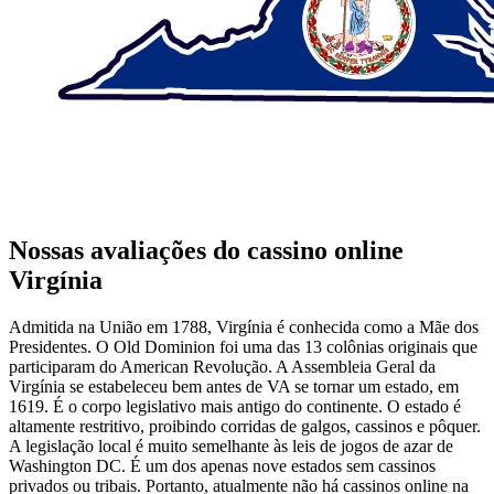
Nossas avaliações do cassino online
Virgínia
Admitida na União em 1788, Virgínia é conhecida como a Mãe dos
Presidentes. O Old Dominion foi uma das 13 colônias originais que
participaram do American Revolução. A Assembleia Geral da
Virgínia se estabeleceu bem antes de VA se tornar um estado, em
1619. É o corpo legislativo mais antigo do continente. O estado é
altamente restritivo, proibindo corridas de galgos, cassinos e pôquer.
A legislação local é muito semelhante às leis de jogos de azar de
Washington DC. É um dos apenas nove estados sem cassinos
privados ou tribais. Portanto, atualmente não há cassinos online na